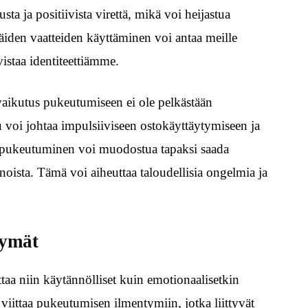
 ja positiivista virettä, mikä voi heijastua
iden vaatteiden käyttäminen voi antaa meille
istaa identiteettiämme.
 vaikutus pukeutumiseen ei ole pelkästään
lu voi johtaa impulsiiviseen ostokäyttäytymiseen ja
e pukeutuminen voi muodostua tapaksi saada
noista. Tämä voi aiheuttaa taloudellisia ongelmia ja
tymät
aa niin käytännölliset kuin emotionaalisetkin
iittaa pukeutumisen ilmentymiin, jotka liittyvät