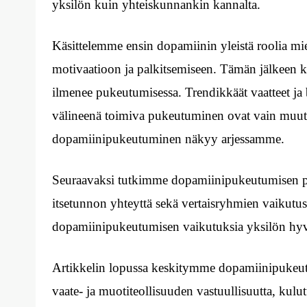
yksilön kuin yhteiskunnankin kannalta.
Käsittelemme ensin dopamiinin yleistä roolia mi
motivaatioon ja palkitsemiseen. Tämän jälkeen 
ilmenee pukeutumisessa. Trendikkäät vaatteet ja b
välineenä toimiva pukeutuminen ovat vain muuta
dopamiinipukeutuminen näkyy arjessamme.
Seuraavaksi tutkimme dopamiinipukeutumisen ps
itsetunnon yhteyttä sekä vertaisryhmien vaikutu
dopamiinipukeutumisen vaikutuksia yksilön hyv
Artikkelin lopussa keskitymme dopamiinipukeut
vaate- ja muotiteollisuuden vastuullisuutta, ku