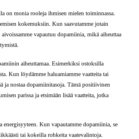
lla on monia rooleja ihmisen mielen toiminnassa.
kitsemisen kokemuksiin. Kun saavutamme jotain
 aivoissamme vapautuu dopamiinia, mikä aiheuttaa
tymistä.
pamiinin aiheuttamaa. Esimerkiksi ostoksilla
sta. Kun löydämme haluamiamme vaatteita tai
ä ja nostaa dopamiinitasoja. Tämä positiivinen
sen parissa ja etsimään lisää vaatteita, jotka
ja energisyyteen. Kun vapautamme dopamiinia, se
käästi tai kokeilla rohkeita vaatevalintoja.