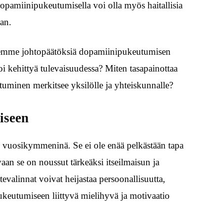
dopamiinipukeutumisella voi olla myös haitallisia
an.
emme johtopäätöksiä dopamiinipukeutumisen
 kehittyä tulevaisuudessa? Miten tasapainottaa
tuminen merkitsee yksilölle ja yhteiskunnalle?
iseen
vuosikymmeninä. Se ei ole enää pelkästään tapa
aan se on noussut tärkeäksi itseilmaisun ja
tevalinnat voivat heijastaa persoonallisuutta,
 Pukeutumiseen liittyvä mielihyvä ja motivaatio