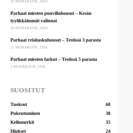
25 HEINÄKUUN, 2026
Parhaat miesten puuvillahousut – Kesän
tyylikkäimmät valinnat
18 HEINÄKUUN, 2026
Parhaat reisitaskuhousut – Testissä 3 parasta
11 HEINÄKUUN, 2026
Parhaat miesten farkut – Testissä 5 parasta
2 HEINÄKUUN, 2026
SUOSITUT
Tuoksut
68
Pukeutuminen
38
Kellomerkit
35
Hiukset
24