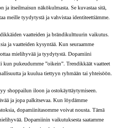
 ja itseilmaisun näkökulmasta. Se kuvastaa sitä,
aa meille tyydytystä ja vahvistaa identiteettiämme.
kkäiden vaatteiden ja brändikulttuurin vaikutus.
uksia ja vaatteiden kysyntää. Kun seuraamme
ottaa mielihyvää ja tyydytystä. Dopamiini
i kun pukeudumme ”oikein”. Trendikkäät vaatteet
llisuutta ja kuulua tiettyyn ryhmään tai yhteisöön.
yy shoppailun iloon ja ostokäyttäytymiseen.
tävää ja jopa palkitsevaa. Kun löydämme
ostoksia, dopamiinitasomme voivat nousta. Tämä
 mielihyvää. Dopamiinin vaikutuksesta saatamme