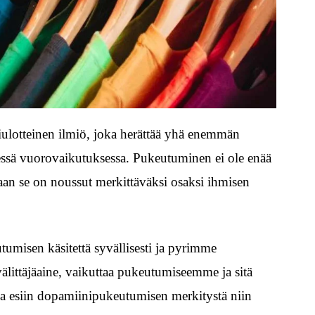
lotteinen ilmiö, joka herättää yhä enemmän
ssä vuorovaikutuksessa. Pukeutuminen ei ole enää
aan se on noussut merkittäväksi osaksi ihmisen
umisen käsitettä syvällisesti ja pyrimme
littäjäaine, vaikuttaa pukeutumiseemme ja sitä
a esiin dopamiinipukeutumisen merkitystä niin