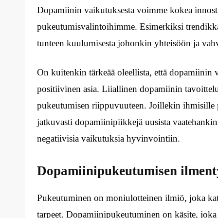
Dopamiinin vaikutuksesta voimme kokea innostusta
pukeutumisvalintoihimme. Esimerkiksi trendikkä
tunteen kuulumisesta johonkin yhteisöön ja vahv
On kuitenkin tärkeää oleellista, että dopamiinin
positiivinen asia. Liiallinen dopamiinin tavoitte
pukeutumisen riippuvuuteen. Joillekin ihmisill
jatkuvasti dopamiinipiikkejä uusista vaatehankin
negatiivisia vaikutuksia hyvinvointiin.
Dopamiinipukeutumisen ilmen
Pukeutuminen on moniulotteinen ilmiö, joka katt
tarpeet. Dopamiinipukeutuminen on käsite, joka v