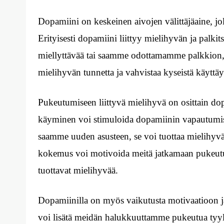
Dopamiini on keskeinen aivojen välittäjäaine, jo
Erityisesti dopamiini liittyy mielihyvän ja pal
miellyttävää tai saamme odottamamme palkkion,
mielihyvän tunnetta ja vahvistaa kyseistä käyttäy
Pukeutumiseen liittyvä mielihyvä on osittain do
käyminen voi stimuloida dopamiinin vapautumi
saamme uuden asusteen, se voi tuottaa mielihyvä
kokemus voi motivoida meitä jatkamaan pukeutumi
tuottavat mielihyvää.
Dopamiinilla on myös vaikutusta motivaatioon 
voi lisätä meidän halukkuuttamme pukeutua tyylik