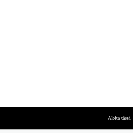
PUKEUTUMISOPPAAT
Dopamiinipukeut
VUODENMIES
Aloita tästä
-
18 ELOKUUN, 2024