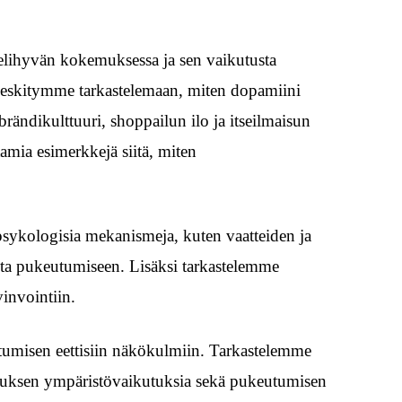
elihyvän kokemuksessa ja sen vaikutusta
keskitymme tarkastelemaan, miten dopamiini
rändikulttuuri, shoppailun ilo ja itseilmaisun
mia esimerkkejä siitä, miten
ykologisia mekanismeja, kuten vaatteiden ja
sta pukeutumiseen. Lisäksi tarkastelemme
invointiin.
umisen eettisiin näkökulmiin. Tarkastelemme
lutuksen ympäristövaikutuksia sekä pukeutumisen