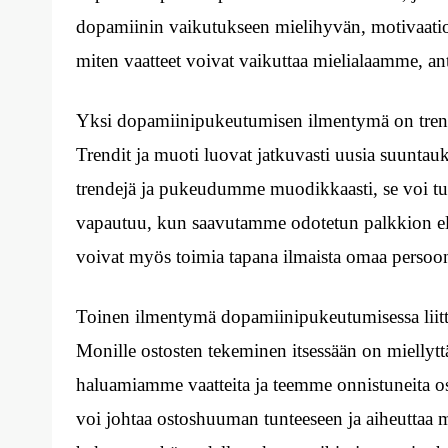
dopamiinin vaikutukseen mielihyvän, motivaation
miten vaatteet voivat vaikuttaa mielialaamme, ant
Yksi dopamiinipukeutumisen ilmentymä on trendi
Trendit ja muoti luovat jatkuvasti uusia suunta
trendejä ja pukeudumme muodikkaasti, se voi tu
vapautuu, kun saavutamme odotetun palkkion el
voivat myös toimia tapana ilmaista omaa persoona
Toinen ilmentymä dopamiinipukeutumisessa liitt
Monille ostosten tekeminen itsessään on miellyt
haluamiamme vaatteita ja teemme onnistuneita 
voi johtaa ostoshuuman tunteeseen ja aiheuttaa