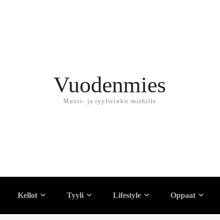
Vuodenmies
Muoti- ja tyylivinkit miehille
uminen
Kellot
Tyyli
Lifestyle
Oppaat