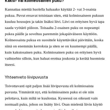
Kaksi- vai kolmeosainen puku?
Kannattaa miettiä huolella haluaako käyttää 2- vai 3-osaista
pukua. Puvut eroavat toisistaan siten, että kolmiosaiseen pukuun
kuuluu housujen ja takin lisäksi liivi. Liivi on erityisen hyvä tapa
saada vyötärö piiloon. Toisaalta 2-osainen puku on nopeampi
pukea päälle ja soveltuu paremmin jokapäiväiseen käyttöön.
Kolmeosaista pukua en suosittele käytettäväksi päivittäin, koska
siinä on enemmän kerroksia ja siten se on kuumempi päällä,
kuin kaksiosainen puku. Kolmiosainen puku on erityisen hyvä
vaihtoehto silloin, kun haluat erottua joukosta ja kerätä huomiota
itseesi.
Yhteenveto liivipuvusta
Toivottavasti opit paljon lisää liivipuvusta eli kolmiosaista
puvusta. Ymmärrät nyt, että kolmiosainen puku ei ole niin
pelottava, kuin miltä se kuulostaa. Kyseessä on oikeasti vain
normaali puku, johon on lisätty liivi. Osan mielestä liivin käyttö