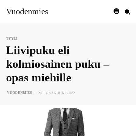
Vuodenmies
TYYLI
Liivipuku eli
kolmiosainen puku –
opas miehille
-
VUODENMIES
25 LOKAKUUN, 2022