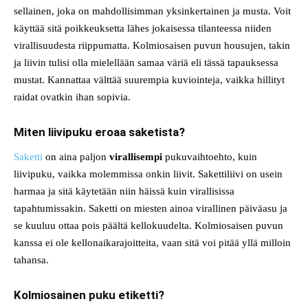
sellainen, joka on mahdollisimman yksinkertainen ja musta. Voit
käyttää sitä poikkeuksetta lähes jokaisessa tilanteessa niiden
virallisuudesta riippumatta. Kolmiosaisen puvun housujen, takin
ja liivin tulisi olla mielellään samaa väriä eli tässä tapauksessa
mustat. Kannattaa välttää suurempia kuviointeja, vaikka hillityt
raidat ovatkin ihan sopivia.
Miten liivipuku eroaa saketista?
Saketti
on aina paljon
virallisempi
pukuvaihtoehto, kuin
liivipuku, vaikka molemmissa onkin liivit. Sakettiliivi on usein
harmaa ja sitä käytetään niin häissä kuin virallisissa
tapahtumissakin. Saketti on miesten ainoa virallinen päiväasu ja
se kuuluu ottaa pois päältä kellokuudelta. Kolmiosaisen puvun
kanssa ei ole kellonaikarajoitteita, vaan sitä voi pitää yllä milloin
tahansa.
Kolmiosainen puku etiketti?