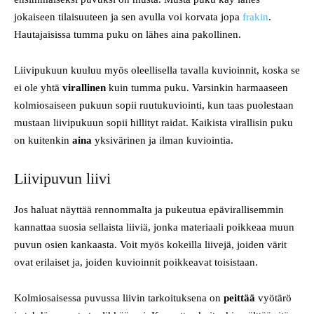
jokaiseen tilaisuuteen ja sen avulla voi korvata jopa
frakin
.
Hautajaisissa tumma puku on lähes aina pakollinen.
Liivipukuun kuuluu myös oleellisella tavalla kuvioinnit, koska se
ei ole yhtä
virallinen
kuin tumma puku. Varsinkin harmaaseen
kolmiosaiseen pukuun sopii ruutukuviointi, kun taas puolestaan
mustaan liivipukuun sopii hillityt raidat. Kaikista virallisin puku
on kuitenkin
aina
yksivärinen ja ilman kuviointia.
Liivipuvun liivi
Jos haluat näyttää rennommalta ja pukeutua epävirallisemmin
kannattaa suosia sellaista liiviä, jonka materiaali poikkeaa muun
puvun osien kankaasta. Voit myös kokeilla liivejä, joiden värit
ovat erilaiset ja, joiden kuvioinnit poikkeavat toisistaan.
Kolmiosaisessa puvussa liivin tarkoituksena on
peittää
vyötärö