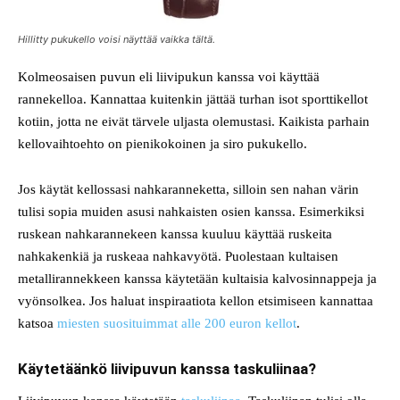
Hillitty pukukello voisi näyttää vaikka tältä.
Kolmeosaisen puvun eli liivipukun kanssa voi käyttää
rannekelloa. Kannattaa kuitenkin jättää turhan isot sporttikellot
kotiin, jotta ne eivät tärvele uljasta olemustasi. Kaikista parhain
kellovaihtoehto on pienikokoinen ja siro pukukello.
Jos käytät kellossasi nahkaranneketta, silloin sen nahan värin
tulisi sopia muiden asusi nahkaisten osien kanssa. Esimerkiksi
ruskean nahkarannekeen kanssa kuuluu käyttää ruskeita
nahkakenkiä ja ruskeaa nahkavyötä. Puolestaan kultaisen
metallirannekkeen kanssa käytetään kultaisia kalvosinnappeja ja
vyönsolkea. Jos haluat inspiraatiota kellon etsimiseen kannattaa
katsoa
miesten suosituimmat alle 200 euron kellot
.
Käytetäänkö liivipuvun kanssa taskuliinaa?