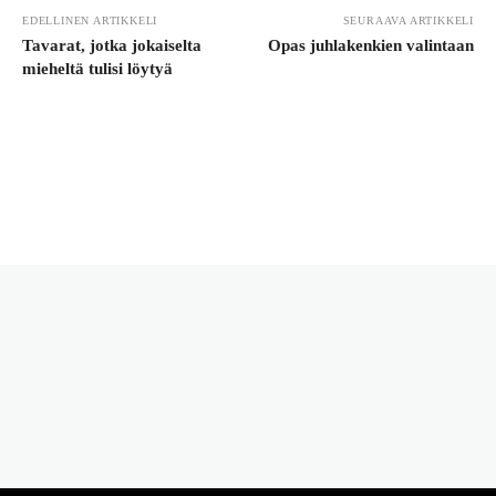
EDELLINEN ARTIKKELI
SEURAAVA ARTIKKELI
Tavarat, jotka jokaiselta
Opas juhlakenkien valintaan
mieheltä tulisi löytyä