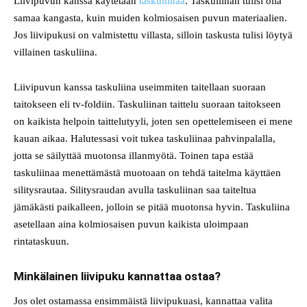
Liivipuvun kanssa käytetään
taskuliinaa
. Taskuliinan tulisi olla
samaa kangasta, kuin muiden kolmiosaisen puvun materiaalien.
Jos liivipukusi on valmistettu villasta, silloin taskusta tulisi löytyä
villainen taskuliina.
Liivipuvun kanssa taskuliina useimmiten taitellaan suoraan
taitokseen eli tv-foldiin. Taskuliinan taittelu suoraan taitokseen
on kaikista helpoin taittelutyyli, joten sen opettelemiseen ei mene
kauan aikaa. Halutessasi voit tukea taskuliinaa pahvinpalalla,
jotta se säilyttää muotonsa illanmyötä. Toinen tapa estää
taskuliinaa menettämästä muotoaan on tehdä taitelma käyttäen
silitysrautaa. Silitysraudan avulla taskuliinan saa taiteltua
jämäkästi paikalleen, jolloin se pitää muotonsa hyvin. Taskuliina
asetellaan aina kolmiosaisen puvun kaikista uloimpaan
rintataskuun.
Minkälainen liivipuku kannattaa ostaa?
Jos olet ostamassa ensimmäistä liivipukuasi, kannattaa valita