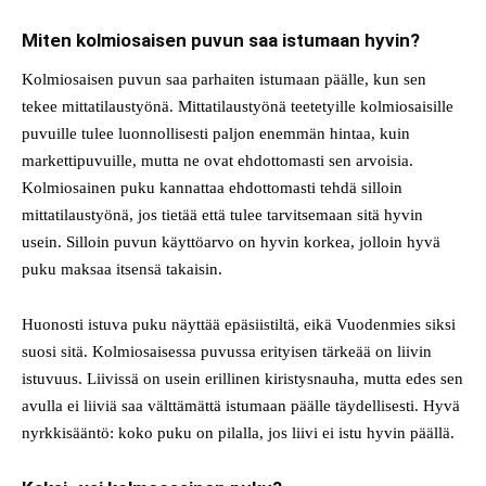
Miten kolmiosaisen puvun saa istumaan hyvin?
Kolmiosaisen puvun saa parhaiten istumaan päälle, kun sen
tekee mittatilaustyönä. Mittatilaustyönä teetetyille kolmiosaisille
puvuille tulee luonnollisesti paljon enemmän hintaa, kuin
markettipuvuille, mutta ne ovat ehdottomasti sen arvoisia.
Kolmiosainen puku kannattaa ehdottomasti tehdä silloin
mittatilaustyönä, jos tietää että tulee tarvitsemaan sitä hyvin
usein. Silloin puvun käyttöarvo on hyvin korkea, jolloin hyvä
puku maksaa itsensä takaisin.
Huonosti istuva puku näyttää epäsiistiltä, eikä Vuodenmies siksi
suosi sitä. Kolmiosaisessa puvussa erityisen tärkeää on liivin
istuvuus. Liivissä on usein erillinen kiristysnauha, mutta edes sen
avulla ei liiviä saa välttämättä istumaan päälle täydellisesti. Hyvä
nyrkkisääntö: koko puku on pilalla, jos liivi ei istu hyvin päällä.