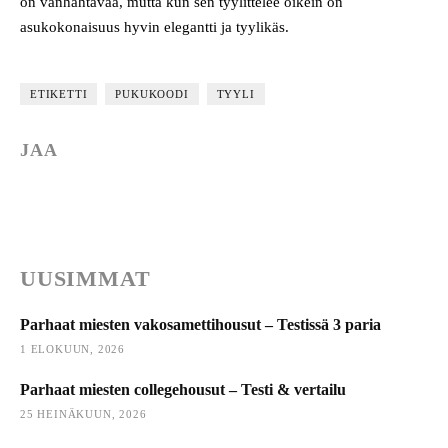
on vanhahtavaa, mutta kun sen tyylittelee oikein on
asukokonaisuus hyvin elegantti ja tyylikäs.
ETIKETTI
PUKUKOODI
TYYLI
JAA
UUSIMMAT
Parhaat miesten vakosamettihousut – Testissä 3 paria
1 ELOKUUN, 2026
Parhaat miesten collegehousut – Testi & vertailu
25 HEINÄKUUN, 2026