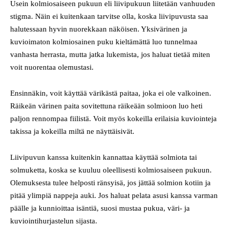
Usein kolmiosaiseen pukuun eli liivipukuun liitetään vanhuuden
stigma. Näin ei kuitenkaan tarvitse olla, koska liivipuvusta saa
halutessaan hyvin nuorekkaan näköisen. Yksivärinen ja
kuvioimaton kolmiosainen puku kieltämättä luo tunnelmaa
vanhasta herrasta, mutta jatka lukemista, jos haluat tietää miten
voit nuorentaa olemustasi.
Ensinnäkin, voit käyttää värikästä paitaa, joka ei ole valkoinen.
Räikeän värinen paita sovitettuna räikeään solmioon luo heti
paljon rennompaa fiilistä. Voit myös kokeilla erilaisia kuviointeja
takissa ja kokeilla miltä ne näyttäisivät.
Liivipuvun kanssa kuitenkin kannattaa käyttää solmiota tai
solmuketta, koska se kuuluu oleellisesti kolmiosaiseen pukuun.
Olemuksesta tulee helposti ränsyisä, jos jättää solmion kotiin ja
pitää ylimpiä nappeja auki. Jos haluat pelata asusi kanssa varman
päälle ja kunnioittaa isäntiä, suosi mustaa pukua, väri- ja
kuviointihurjastelun sijasta.