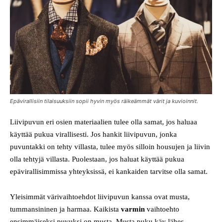
Epävirallisiin tilaisuuksiin sopii hyvin myös räikeämmät värit ja kuvioinnit.
Liivipuvun eri osien materiaalien tulee olla samat, jos haluaa
käyttää pukua virallisesti. Jos hankit liivipuvun, jonka
puvuntakki on tehty villasta, tulee myös silloin housujen ja liivin
olla tehtyjä villasta. Puolestaan, jos haluat käyttää pukua
epävirallisimmissa yhteyksissä, ei kankaiden tarvitse olla samat.
Yleisimmät värivaihtoehdot liivipuvun kanssa ovat musta,
tummansininen ja harmaa. Kaikista
varmin
vaihtoehto
ensimmäiseksi puvuksi on musta. Musta puku käy lähes