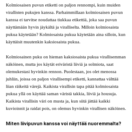
Kolmiosaisen puvun etiketti on paljon rennompi, kuin muiden
virallisten pukujen kanssa. Parhaimmillaan kolmiosaisen puvun
kanssa ei tarvitse noudattaa tiukkaa etikettiä, joka saa puvun
näyttämään hyvin jäykältä ja viralliselta. Milloin kolmiosaista
pukua käytetään? Kolmiosaista pukua käytetään aina silloin, kun
käyttäisit muutenkin kaksiosaista pukua.
Kolmiosainen puku on hieman kaksiosaista pukua virallisemman
näköinen, mutta jos käytät eriväristä liiviä ja solmiota, saat
olemukestasi hyvinkin rennon. Puolestaan, jos olet menossa
juhliin, joissa on paljon virallisempi etiketti, kannattaa välttää
liian räikeitä värejä. Kaikista virallisin tapa pitää kolmiosaista
pukua yllä on käyttää saman väristä takkia, liiviä ja housuja.
Kaikista virallisin väri on musta ja, kun siitä jättää kaikki
kuvioinnit ja raidat pois, on olemus hyvinkin virallisen näköinen.
Miten liivipuvun kanssa voi näyttää nuoremmalta?