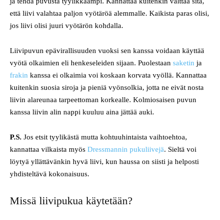
ja tehdä puvusta tyylikkäämpi. Kannattaa kuitenkin välttää sitä,
että liivi valahtaa paljon vyötäröä alemmalle. Kaikista paras olisi,
jos liivi olisi juuri vyötärön kohdalla.
Liivipuvun epävirallisuuden vuoksi sen kanssa voidaan käyttää
vyötä olkaimien eli henkeseleiden sijaan. Puolestaan
saketin
ja
frakin
kanssa ei olkaimia voi koskaan korvata vyöllä. Kannattaa
kuitenkin suosia siroja ja pieniä vyönsolkia, jotta ne eivät nosta
liivin alareunaa tarpeettoman korkealle. Kolmiosaisen puvun
kanssa liivin alin nappi kuuluu aina jättää auki.
P.S.
Jos etsit tyylikästä mutta kohtuuhintaista vaihtoehtoa,
kannattaa vilkaista myös
Dressmannin pukuliivejä
. Sieltä voi
löytyä yllättävänkin hyvä liivi, kun haussa on siisti ja helposti
yhdisteltävä kokonaisuus.
Missä liivipukua käytetään?