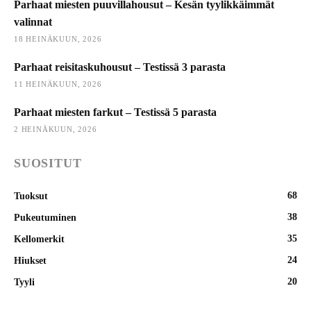
Parhaat miesten puuvillahousut – Kesän tyylikkäimmät
valinnat
18 HEINÄKUUN, 2026
Parhaat reisitaskuhousut – Testissä 3 parasta
11 HEINÄKUUN, 2026
Parhaat miesten farkut – Testissä 5 parasta
2 HEINÄKUUN, 2026
SUOSITUT
68
Tuoksut
38
Pukeutuminen
35
Kellomerkit
24
Hiukset
20
Tyyli