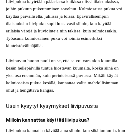
Liivipukua käytetään pääasiassa kaikissa niissä tilaisuuksissa,
joihin pukuun pukeutuminen soveltuu. Kolmiosaista pukua voi
käyttää päivällisellä, juhlissa ja töissä. Epävirallisempiin
tilaisuuksiin liivipuku sopii loistavasti silloin, kun käyttää
erilaisia värejä ja kuviointeja niin takissa, kuin solmiossakin.
Työasuna kolmiosainen puku voi toimia esimerkiksi
kiinteistövälittäjällä.
Liivipuvun huono puoli on se, että se voi varsinkin kuumilla
kesän hellepäivillä tuntua hiostavan kuumalta, koska siinä on
yksi osa enemmän, kuin perinteisessä puvussa. Mikäli käytät
kolmiosaista pukua kesällä, kannattaa valita mahdollisimman
ohut ja hengittävä kangas.
Usein kysytyt kysymykset liivipuvusta
Milloin kannattaa käyttää liivipukua?
Liivipukua kannattaa käyttää aina silloin, kun siltä tuntuu ja, kun