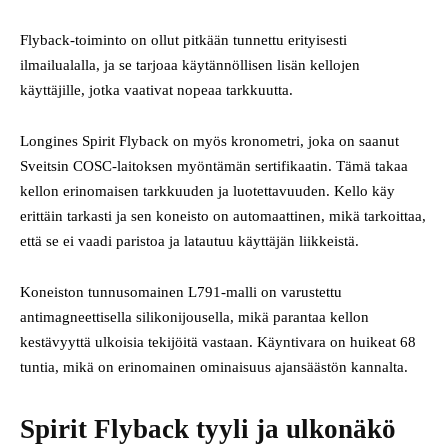
Flyback-toiminto on ollut pitkään tunnettu erityisesti
ilmailualalla, ja se tarjoaa käytännöllisen lisän kellojen
käyttäjille, jotka vaativat nopeaa tarkkuutta.
Longines Spirit Flyback on myös kronometri, joka on saanut
Sveitsin COSC-laitoksen myöntämän sertifikaatin. Tämä takaa
kellon erinomaisen tarkkuuden ja luotettavuuden. Kello käy
erittäin tarkasti ja sen koneisto on automaattinen, mikä tarkoittaa,
että se ei vaadi paristoa ja latautuu käyttäjän liikkeistä.
Koneiston tunnusomainen L791-malli on varustettu
antimagneettisella silikonijousella, mikä parantaa kellon
kestävyyttä ulkoisia tekijöitä vastaan. Käyntivara on huikeat 68
tuntia, mikä on erinomainen ominaisuus ajansäästön kannalta.
Spirit Flyback
tyyli ja ulkonäkö