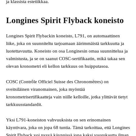
ja klassista estetiikkaa.
Longines Spirit Flyback koneisto
Longines Spirit Flybackin koneisto, L791, on automaattinen
liike, joka on suunniteltu tarjoamaan äärimmäistä tarkkuutta ja
luotettavuutta. Koneisto on osa Longinesin omaa suunnittelua ja
valmistusta, ja se on saanut COSC-sertifikaatin, mikä takaa sen
olevan kronometri eli kellon tarkkuus on huipputasoa.
COSC (Contrôle Officiel Suisse des Chronomètres) on
sveitsiläinen viranomainen, joka myöntää
kronometrisertifikaatteja vain niille kelloille, jotka ylittävät tietyt
tarkkuusstandardit.
Yksi L791-koneiston vahvuuksista on sen erinomainen
käyntivara, joka on jopa 68 tuntia. Tämä tarkoittaa, että Longines
Spirit Flyback voi pysyä käynnissä jopa kaksi vuorokautta ilman,