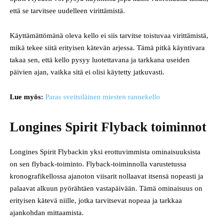
että se tarvitsee uudelleen virittämistä.
Käyttämättömänä oleva kello ei siis tarvitse toistuvaa virittämistä,
mikä tekee siitä erityisen kätevän arjessa. Tämä pitkä käyntivara
takaa sen, että kello pysyy luotettavana ja tarkkana useiden
päivien ajan, vaikka sitä ei olisi käytetty jatkuvasti.
Lue myös:
Paras sveitsiläinen miesten rannekello
Longines Spirit Flyback toiminnot
Longines Spirit Flybackin yksi erottuvimmista ominaisuuksista
on sen flyback-toiminto. Flyback-toiminnolla varustetussa
kronografikellossa ajanoton viisarit nollaavat itsensä nopeasti ja
palaavat alkuun pyörähtäen vastapäivään. Tämä ominaisuus on
erityisen kätevä niille, jotka tarvitsevat nopeaa ja tarkkaa
ajankohdan mittaamista.