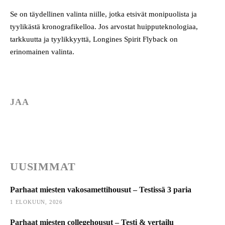
Se on täydellinen valinta niille, jotka etsivät monipuolista ja
tyylikästä kronografikelloa. Jos arvostat huipputeknologiaa,
tarkkuutta ja tyylikkyyttä, Longines Spirit Flyback on
erinomainen valinta.
JAA
UUSIMMAT
Parhaat miesten vakosamettihousut – Testissä 3 paria
1 ELOKUUN, 2026
Parhaat miesten collegehousut – Testi & vertailu