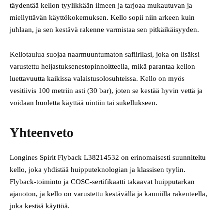
täydentää kellon tyylikkään ilmeen ja tarjoaa mukautuvan ja
miellyttävän käyttökokemuksen. Kello sopii niin arkeen kuin
juhlaan, ja sen kestävä rakenne varmistaa sen pitkäikäisyyden.
Kellotaulua suojaa naarmuuntumaton safiirilasi, joka on lisäksi
varustettu heijastuksenestopinnoitteella, mikä parantaa kellon
luettavuutta kaikissa valaistusolosuhteissa. Kello on myös
vesitiivis 100 metriin asti (30 bar), joten se kestää hyvin vettä ja
voidaan huoletta käyttää uintiin tai sukellukseen.
Yhteenveto
Longines Spirit Flyback L38214532 on erinomaisesti suunniteltu
kello, joka yhdistää huipputeknologian ja klassisen tyylin.
Flyback-toiminto ja COSC-sertifikaatti takaavat huipputarkan
ajanoton, ja kello on varustettu kestävällä ja kauniilla rakenteella,
joka kestää käyttöä.