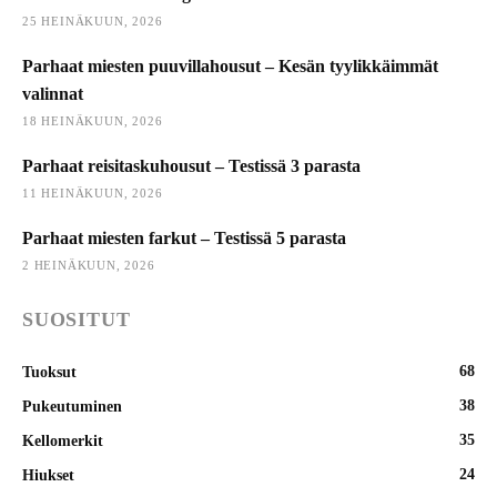
25 HEINÄKUUN, 2026
Parhaat miesten puuvillahousut – Kesän tyylikkäimmät
valinnat
18 HEINÄKUUN, 2026
Parhaat reisitaskuhousut – Testissä 3 parasta
11 HEINÄKUUN, 2026
Parhaat miesten farkut – Testissä 5 parasta
2 HEINÄKUUN, 2026
SUOSITUT
68
Tuoksut
38
Pukeutuminen
35
Kellomerkit
24
Hiukset