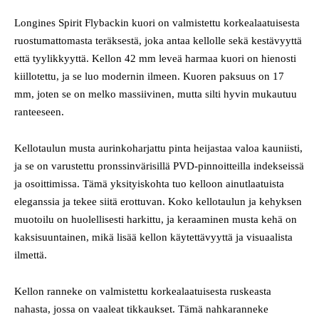
Longines Spirit Flybackin kuori on valmistettu korkealaatuisesta
ruostumattomasta teräksestä, joka antaa kellolle sekä kestävyyttä
että tyylikkyyttä. Kellon 42 mm leveä harmaa kuori on hienosti
kiillotettu, ja se luo modernin ilmeen. Kuoren paksuus on 17
mm, joten se on melko massiivinen, mutta silti hyvin mukautuu
ranteeseen.
Kellotaulun musta aurinkoharjattu pinta heijastaa valoa kauniisti,
ja se on varustettu pronssinvärisillä PVD-pinnoitteilla indekseissä
ja osoittimissa. Tämä yksityiskohta tuo kelloon ainutlaatuista
eleganssia ja tekee siitä erottuvan. Koko kellotaulun ja kehyksen
muotoilu on huolellisesti harkittu, ja keraaminen musta kehä on
kaksisuuntainen, mikä lisää kellon käytettävyyttä ja visuaalista
ilmettä.
Kellon ranneke on valmistettu korkealaatuisesta ruskeasta
nahasta, jossa on vaaleat tikkaukset. Tämä nahkaranneke