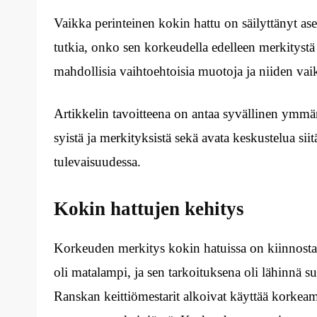
Vaikka perinteinen kokin hattu on säilyttänyt a
tutkia, onko sen korkeudella edelleen merkityst
mahdollisia vaihtoehtoisia muotoja ja niiden vai
Artikkelin tavoitteena on antaa syvällinen ymmär
syistä ja merkityksistä sekä avata keskustelua si
tulevaisuudessa.
Kokin hattujen kehitys
Korkeuden merkitys kokin hatuissa on kiinnosta
oli matalampi, ja sen tarkoituksena oli lähinnä 
Ranskan keittiömestarit alkoivat käyttää korkea