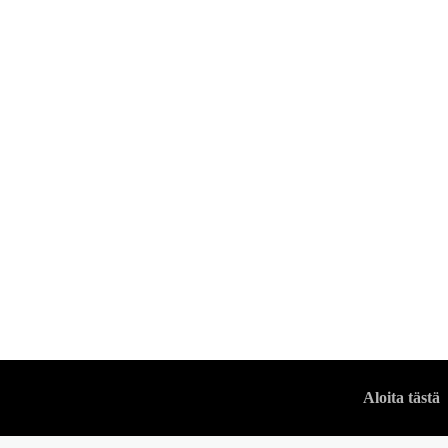
OPPAAT
Miksi kokin hatt
VUODENMIES
Aloita tästä
-
29 LOKAKUUN, 2023