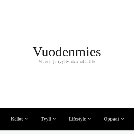
Vuodenmies
Muoti- ja tyylivinkit miehille
u on korkea?
Kellot
Tyyli
Lifestyle
Oppaat