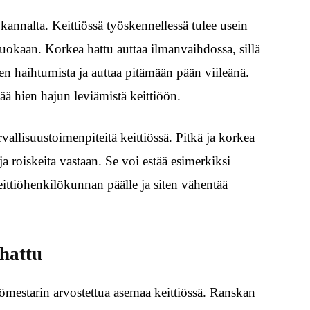
annalta. Keittiössä työskennellessä tulee usein
ä ruokaan. Korkea hattu auttaa ilmanvaihdossa, sillä
en haihtumista ja auttaa pitämään pään viileänä.
ä hien hajun leviämistä keittiöön.
allisuustoimenpiteitä keittiössä. Pitkä ja korkea
ja roiskeita vastaan. Se voi estää esimerkiksi
ittiöhenkilökunnan päälle ja siten vähentää
hattu
iömestarin arvostettua asemaa keittiössä. Ranskan