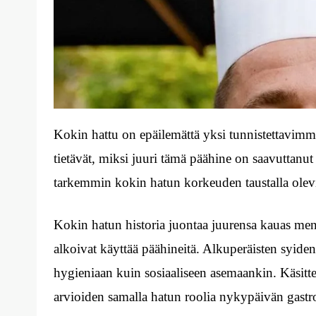
Kokin hattu on epäilemättä yksi tunnistettavimm
tietävät, miksi juuri tämä päähine on saavuttan
tarkemmin kokin hatun korkeuden taustalla olevia
Kokin hatun historia juontaa juurensa kauas menn
alkoivat käyttää päähineitä. Alkuperäisten syiden
hygieniaan kuin sosiaaliseen asemaankin. Käsitt
arvioiden samalla hatun roolia nykypäivän gast