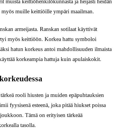
rit muista keittiöhenkilökunnasta ja heijasti heidän
i myös muille keittiöille ympäri maailman.
skan armeijasta. Ranskan sotilaat käyttivät
iirtyi myös keittiöön. Korkea hattu symboloi
isäksi hatun korkeus antoi mahdollisuuden ilmaista
at käyttää korkeampia hattuja kuin apulaiskokit.
 korkeudessa
t tärkeä rooli hiusten ja muiden epäpuhtauksien
mii fyysisenä esteenä, joka pitää hiukset poissa
n joukkoon. Tämä on erityisen tärkeää
orkealla tasolla.