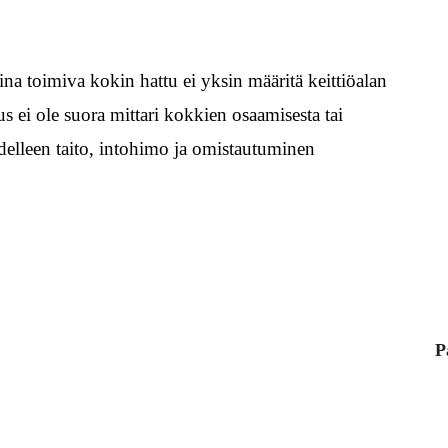
na toimiva kokin hattu ei yksin määritä keittiöalan
us ei ole suora mittari kokkien osaamisesta tai
delleen taito, intohimo ja omistautuminen
P