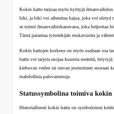
Kokin hattu tarjoaa myös hyötyjä ilmanvaihdon k
hiki, ja hiki voi aiheuttaa hajua, joka voi siirty
se toimii ilmanvaihtokanavana, joka helpottaa hi
Tämä parantaa työntekijän mukavuutta ja vähentä
Kokin hattujen korkeus on myös osaltaan osa turv
hattu voi tarjota suojaa kuumia nesteitä, höyryjä 
kiehuvan veden tai rasvan joutumisen suoraan ke
mahdollisia palovammoja.
Statussymbolina toimiva kokin 
Historiallisesti kokin hattu on symboloinut keitt