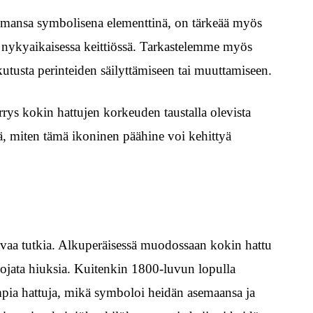
semansa symbolisena elementtinä, on tärkeää myös
ä nykyaikaisessa keittiössä. Tarkastelemme myös
kutusta perinteiden säilyttämiseen tai muuttamiseen.
rys kokin hattujen korkeuden taustalla olevista
itä, miten tämä ikoninen päähine voi kehittyä
vaa tutkia. Alkuperäisessä muodossaan kokin hattu
suojata hiuksia. Kuitenkin 1800-luvun lopulla
mpia hattuja, mikä symboloi heidän asemaansa ja