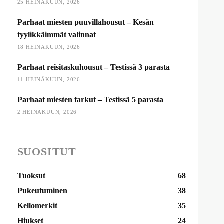
25 HEINÄKUUN, 2026
Parhaat miesten puuvillahousut – Kesän
tyylikkäimmät valinnat
18 HEINÄKUUN, 2026
Parhaat reisitaskuhousut – Testissä 3 parasta
11 HEINÄKUUN, 2026
Parhaat miesten farkut – Testissä 5 parasta
2 HEINÄKUUN, 2026
SUOSITUT
Tuoksut
68
Pukeutuminen
38
Kellomerkit
35
Hiukset
24