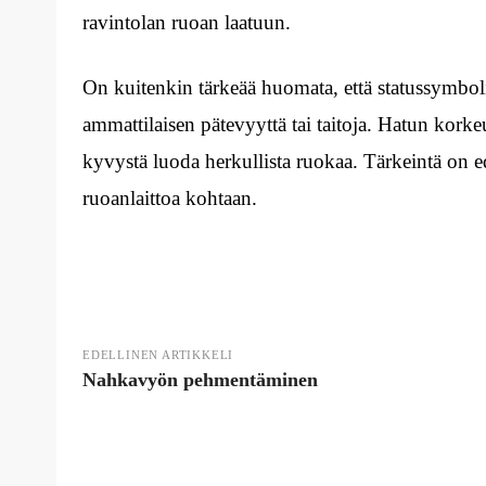
ravintolan ruoan laatuun.
On kuitenkin tärkeää huomata, että statussymboli
ammattilaisen pätevyyttä tai taitoja. Hatun korke
kyvystä luoda herkullista ruokaa. Tärkeintä on e
ruoanlaittoa kohtaan.
EDELLINEN ARTIKKELI
Nahkavyön pehmentäminen