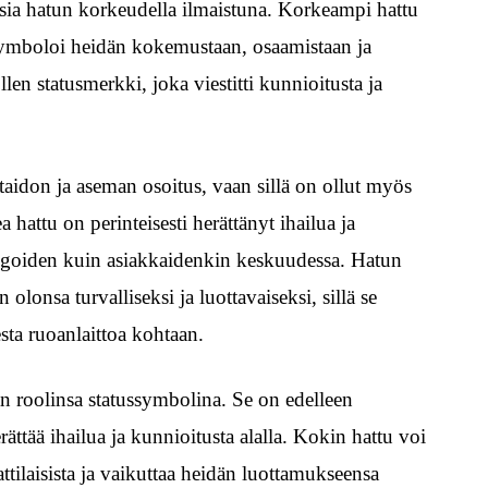
taisia hatun korkeudella ilmaistuna. Korkeampi hattu
 symboloi heidän kokemustaan, osaamistaan ja
len statusmerkki, joka viestitti kunnioitusta ja
taidon ja aseman osoitus, vaan sillä on ollut myös
hattu on perinteisesti herättänyt ihailua ja
llegoiden kuin asiakkaidenkin keskuudessa. Hatun
lonsa turvalliseksi ja luottavaiseksi, sillä se
esta ruoanlaittoa kohtaan.
n roolinsa statussymbolina. Se on edelleen
ättää ihailua ja kunnioitusta alalla. Kokin hattu voi
tilaisista ja vaikuttaa heidän luottamukseensa