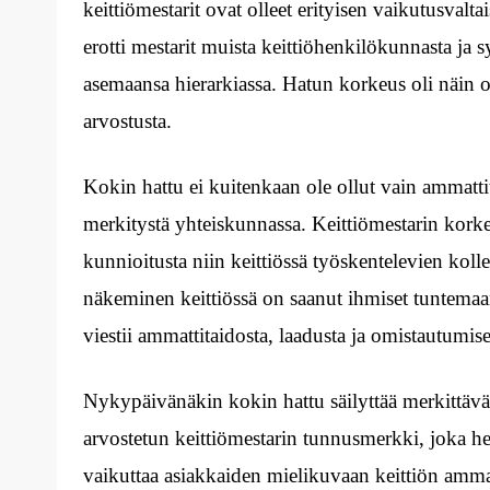
keittiömestarit ovat olleet erityisen vaikutusval
erotti mestarit muista keittiöhenkilökunnasta ja
asemaansa hierarkiassa. Hatun korkeus oli näin ol
arvostusta.
Kokin hattu ei kuitenkaan ole ollut vain ammatti
merkitystä yhteiskunnassa. Keittiömestarin korkea 
kunnioitusta niin keittiössä työskentelevien ko
näkeminen keittiössä on saanut ihmiset tuntemaan o
viestii ammattitaidosta, laadusta ja omistautumis
Nykypäivänäkin kokin hattu säilyttää merkittävä
arvostetun keittiömestarin tunnusmerkki, joka her
vaikuttaa asiakkaiden mielikuvaan keittiön ammat