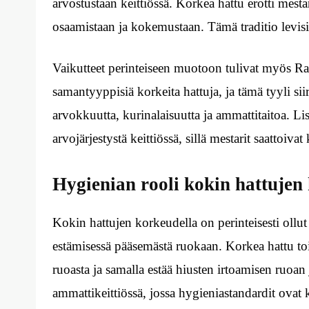
arvostustaan keittiössä. Korkea hattu erotti mesta
osaamistaan ja kokemustaan. Tämä traditio levis
Vaikutteet perinteiseen muotoon tulivat myös Ran
samantyyppisiä korkeita hattuja, ja tämä tyyli s
arvokkuutta, kurinalaisuutta ja ammattitaitoa. L
arvojärjestystä keittiössä, sillä mestarit saattoiv
Hygienian rooli kokin hattujen
Kokin hattujen korkeudella on perinteisesti ollu
estämisessä pääsemästä ruokaan. Korkea hattu toi
ruoasta ja samalla estää hiusten irtoamisen ruoa
ammattikeittiössä, jossa hygieniastandardit ovat k