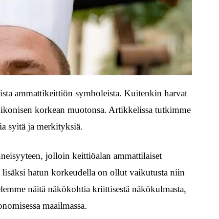
ista ammattikeittiön symboleista. Kuitenkin harvat
ut ikonisen korkean muotonsa. Artikkelissa tutkimme
 syitä ja merkityksiä.
eisyyteen, jolloin keittiöalan ammattilaiset
 lisäksi hatun korkeudella on ollut vaikutusta niin
elemme näitä näkökohtia kriittisestä näkökulmasta,
ronomisessa maailmassa.