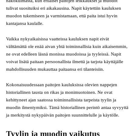
näkökulmasta, kun erilaiset paitojen leikkaukset ja muodot
tulivat suosituiksi eri aikakausina. Napit käytettiin kauluksen
muodon tukemiseen ja varmistamaan, että paita istui hyvin
kantajansa kaulalle.
Vaikka nykyaikaisissa vaatteissa kauluksen napit eivät
välttämättä ole enää aivan yhtä toiminnallisia kuin aikaisemmin,
ne ovat edelleen läsnä monissa muodoissa ja tyyleissä. Napit
voivat lisätä paitaan persoonallista ilmettä ja tarjota käyttäjälle
mahdollisuuden mukauttaa paitaansa eri tilanteisiin.
Kokonaisuudessaan paitojen kauluksissa olevien nappejen
historiallinen tausta on rikas ja monimuotoinen. Ne ovat
kehittyneet ajan saatossa toiminnallisista tarpeista tyylin ja
muodin ilmentymiksi. Tämä historiallinen perintö antaa syvyyttä
ja merkitystä nykypäivän paitojen suunnittelulle ja käytölle.
Tyylin ja muodin vaikutus