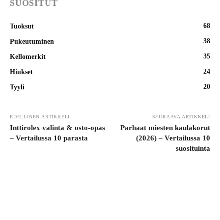
SUOSITUT
68
Tuoksut
38
Pukeutuminen
35
Kellomerkit
24
Hiukset
20
Tyyli
EDELLINEN ARTIKKELI
SEURAAVA ARTIKKELI
Inttirolex valinta & osto-opas
Parhaat miesten kaulakorut
– Vertailussa 10 parasta
(2026) – Vertailussa 10
suosituinta