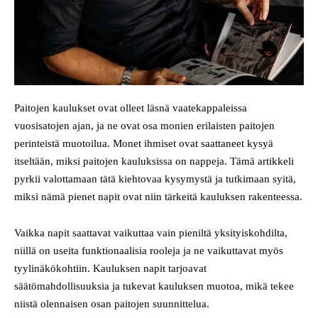
Paitojen kaulukset ovat olleet läsnä vaatekappaleissa
vuosisatojen ajan, ja ne ovat osa monien erilaisten paitojen
perinteistä muotoilua. Monet ihmiset ovat saattaneet kysyä
itseltään, miksi paitojen kauluksissa on nappeja. Tämä artikkeli
pyrkii valottamaan tätä kiehtovaa kysymystä ja tutkimaan syitä,
miksi nämä pienet napit ovat niin tärkeitä kauluksen rakenteessa.
Vaikka napit saattavat vaikuttaa vain pieniltä yksityiskohdilta,
niillä on useita funktionaalisia rooleja ja ne vaikuttavat myös
tyylinäkökohtiin. Kauluksen napit tarjoavat
säätömahdollisuuksia ja tukevat kauluksen muotoa, mikä tekee
niistä olennaisen osan paitojen suunnittelua.