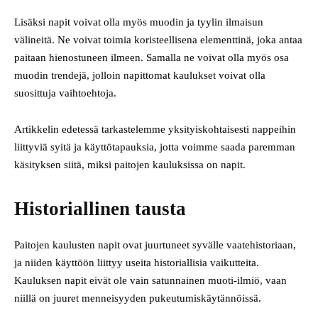
Lisäksi napit voivat olla myös muodin ja tyylin ilmaisun
välineitä. Ne voivat toimia koristeellisena elementtinä, joka antaa
paitaan hienostuneen ilmeen. Samalla ne voivat olla myös osa
muodin trendejä, jolloin napittomat kaulukset voivat olla
suosittuja vaihtoehtoja.
Artikkelin edetessä tarkastelemme yksityiskohtaisesti nappeihin
liittyviä syitä ja käyttötapauksia, jotta voimme saada paremman
käsityksen siitä, miksi paitojen kauluksissa on napit.
Historiallinen tausta
Paitojen kaulusten napit ovat juurtuneet syvälle vaatehistoriaan,
ja niiden käyttöön liittyy useita historiallisia vaikutteita.
Kauluksen napit eivät ole vain satunnainen muoti-ilmiö, vaan
niillä on juuret menneisyyden pukeutumiskäytännöissä.