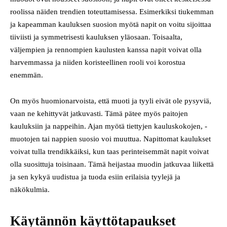
roolissa näiden trendien toteuttamisessa. Esimerkiksi tiukemman
ja kapeamman kauluksen suosion myötä napit on voitu sijoittaa
tiiviisti ja symmetrisesti kauluksen yläosaan. Toisaalta,
väljempien ja rennompien kaulusten kanssa napit voivat olla
harvemmassa ja niiden koristeellinen rooli voi korostua
enemmän.
On myös huomionarvoista, että muoti ja tyyli eivät ole pysyviä,
vaan ne kehittyvät jatkuvasti. Tämä pätee myös paitojen
kauluksiin ja nappeihin. Ajan myötä tiettyjen kauluskokojen, -
muotojen tai nappien suosio voi muuttua. Napittomat kaulukset
voivat tulla trendikkäiksi, kun taas perinteisemmät napit voivat
olla suosittuja toisinaan. Tämä heijastaa muodin jatkuvaa liikettä
ja sen kykyä uudistua ja tuoda esiin erilaisia tyylejä ja
näkökulmia.
Käytännön käyttötapaukset