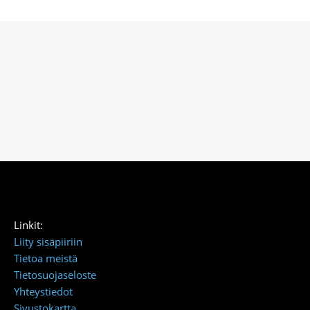
Linkit:
Liity sisäpiiriin
Tietoa meistä
Tietosuojaseloste
Yhteystiedot
Sivustokartta