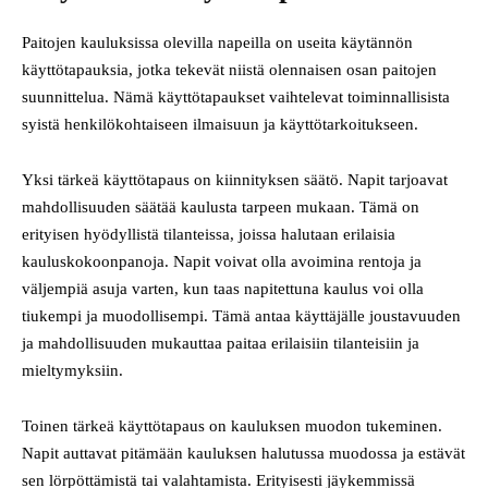
Paitojen kauluksissa olevilla napeilla on useita käytännön
käyttötapauksia, jotka tekevät niistä olennaisen osan paitojen
suunnittelua. Nämä käyttötapaukset vaihtelevat toiminnallisista
syistä henkilökohtaiseen ilmaisuun ja käyttötarkoitukseen.
Yksi tärkeä käyttötapaus on kiinnityksen säätö. Napit tarjoavat
mahdollisuuden säätää kaulusta tarpeen mukaan. Tämä on
erityisen hyödyllistä tilanteissa, joissa halutaan erilaisia
kauluskokoonpanoja. Napit voivat olla avoimina rentoja ja
väljempiä asuja varten, kun taas napitettuna kaulus voi olla
tiukempi ja muodollisempi. Tämä antaa käyttäjälle joustavuuden
ja mahdollisuuden mukauttaa paitaa erilaisiin tilanteisiin ja
mieltymyksiin.
Toinen tärkeä käyttötapaus on kauluksen muodon tukeminen.
Napit auttavat pitämään kauluksen halutussa muodossa ja estävät
sen lörpöttämistä tai valahtamista. Erityisesti jäykemmissä