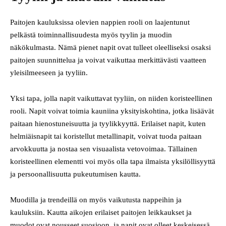
Paitojen kauluksissa olevien nappien rooli on laajentunut
pelkästä toiminnallisuudesta myös tyylin ja muodin
näkökulmasta. Nämä pienet napit ovat tulleet oleelliseksi osaksi
paitojen suunnittelua ja voivat vaikuttaa merkittävästi vaatteen
yleisilmeeseen ja tyyliin.
Yksi tapa, jolla napit vaikuttavat tyyliin, on niiden koristeellinen
rooli. Napit voivat toimia kauniina yksityiskohtina, jotka lisäävät
paitaan hienostuneisuutta ja tyylikkyyttä. Erilaiset napit, kuten
helmiäisnapit tai koristellut metallinapit, voivat tuoda paitaan
arvokkuutta ja nostaa sen visuaalista vetovoimaa. Tällainen
koristeellinen elementti voi myös olla tapa ilmaista yksilöllisyyttä
ja persoonallisuutta pukeutumisen kautta.
Muodilla ja trendeillä on myös vaikutusta nappeihin ja
kauluksiin. Kautta aikojen erilaiset paitojen leikkaukset ja
muodot ovat nousseet suosioon, ja napit ovat olleet keskeisessä