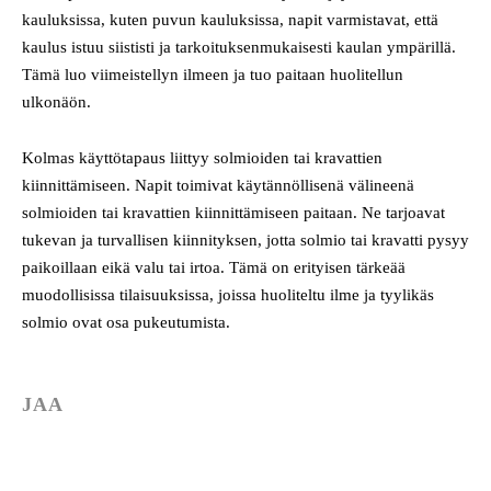
kauluksissa, kuten puvun kauluksissa, napit varmistavat, että
kaulus istuu siististi ja tarkoituksenmukaisesti kaulan ympärillä.
Tämä luo viimeistellyn ilmeen ja tuo paitaan huolitellun
ulkonäön.
Kolmas käyttötapaus liittyy solmioiden tai kravattien
kiinnittämiseen. Napit toimivat käytännöllisenä välineenä
solmioiden tai kravattien kiinnittämiseen paitaan. Ne tarjoavat
tukevan ja turvallisen kiinnityksen, jotta solmio tai kravatti pysyy
paikoillaan eikä valu tai irtoa. Tämä on erityisen tärkeää
muodollisissa tilaisuuksissa, joissa huoliteltu ilme ja tyylikäs
solmio ovat osa pukeutumista.
JAA