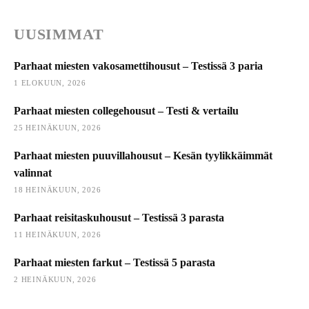
UUSIMMAT
Parhaat miesten vakosamettihousut – Testissä 3 paria
1 ELOKUUN, 2026
Parhaat miesten collegehousut – Testi & vertailu
25 HEINÄKUUN, 2026
Parhaat miesten puuvillahousut – Kesän tyylikkäimmät
valinnat
18 HEINÄKUUN, 2026
Parhaat reisitaskuhousut – Testissä 3 parasta
11 HEINÄKUUN, 2026
Parhaat miesten farkut – Testissä 5 parasta
2 HEINÄKUUN, 2026