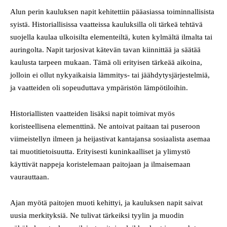
Alun perin kauluksen napit kehitettiin pääasiassa toiminnallisista
syistä. Historiallisissa vaatteissa kauluksilla oli tärkeä tehtävä
suojella kaulaa ulkoisilta elementeiltä, kuten kylmältä ilmalta tai
auringolta. Napit tarjosivat kätevän tavan kiinnittää ja säätää
kaulusta tarpeen mukaan. Tämä oli erityisen tärkeää aikoina,
jolloin ei ollut nykyaikaisia lämmitys- tai jäähdytysjärjestelmiä,
ja vaatteiden oli sopeuduttava ympäristön lämpötiloihin.
Historiallisten vaatteiden lisäksi napit toimivat myös
koristeellisena elementtinä. Ne antoivat paitaan tai puseroon
viimeistellyn ilmeen ja heijastivat kantajansa sosiaalista asemaa
tai muotitietoisuutta. Erityisesti kuninkaalliset ja ylimystö
käyttivät nappeja koristelemaan paitojaan ja ilmaisemaan
vaurauttaan.
Ajan myötä paitojen muoti kehittyi, ja kauluksen napit saivat
uusia merkityksiä. Ne tulivat tärkeiksi tyylin ja muodin