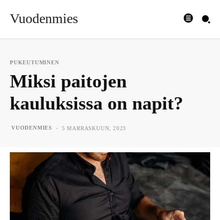
Vuodenmies
PUKEUTUMINEN
Miksi paitojen
kauluksissa on napit?
-
VUODENMIES
5 MARRASKUUN, 2023