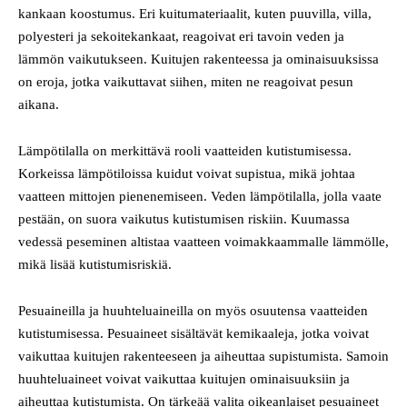
kankaan koostumus. Eri kuitumateriaalit, kuten puuvilla, villa,
polyesteri ja sekoitekankaat, reagoivat eri tavoin veden ja
lämmön vaikutukseen. Kuitujen rakenteessa ja ominaisuuksissa
on eroja, jotka vaikuttavat siihen, miten ne reagoivat pesun
aikana.
Lämpötilalla on merkittävä rooli vaatteiden kutistumisessa.
Korkeissa lämpötiloissa kuidut voivat supistua, mikä johtaa
vaatteen mittojen pienenemiseen. Veden lämpötilalla, jolla vaate
pestään, on suora vaikutus kutistumisen riskiin. Kuumassa
vedessä peseminen altistaa vaatteen voimakkaammalle lämmölle,
mikä lisää kutistumisriskiä.
Pesuaineilla ja huuhteluaineilla on myös osuutensa vaatteiden
kutistumisessa. Pesuaineet sisältävät kemikaaleja, jotka voivat
vaikuttaa kuitujen rakenteeseen ja aiheuttaa supistumista. Samoin
huuhteluaineet voivat vaikuttaa kuitujen ominaisuuksiin ja
aiheuttaa kutistumista. On tärkeää valita oikeanlaiset pesuaineet