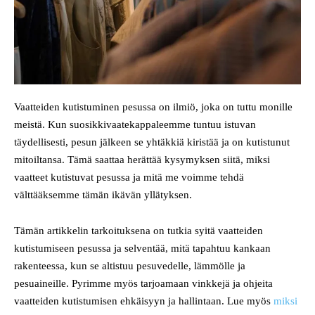
Vaatteiden kutistuminen pesussa on ilmiö, joka on tuttu monille
meistä. Kun suosikkivaatekappaleemme tuntuu istuvan
täydellisesti, pesun jälkeen se yhtäkkiä kiristää ja on kutistunut
mitoiltansa. Tämä saattaa herättää kysymyksen siitä, miksi
vaatteet kutistuvat pesussa ja mitä me voimme tehdä
välttääksemme tämän ikävän yllätyksen.
Tämän artikkelin tarkoituksena on tutkia syitä vaatteiden
kutistumiseen pesussa ja selventää, mitä tapahtuu kankaan
rakenteessa, kun se altistuu pesuvedelle, lämmölle ja
pesuaineille. Pyrimme myös tarjoamaan vinkkejä ja ohjeita
vaatteiden kutistumisen ehkäisyyn ja hallintaan. Lue myös
miksi