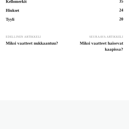
35
Kellomerkit
24
Hiukset
20
Tyyli
EDELLINEN ARTIKKELI
SEURAAVA ARTIKKELI
Miksi vaatteet nukkaantuu?
Miksi vaatteet haisevat
kaapissa?