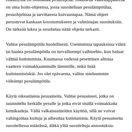
on oma hoito-ohjeensa, jossa suositellaan pesulämpötilaa,
pesuohjelmaa ja tarvittaessa kuivaustapaa. Nämä ohjeet
perustuvat kankaan koostumukseen ja valmistajan suosituksiin.
On tärkeää lukea ja noudattaa näitä ohjeita tarkasti.
Valitse pesulämpötila huolellisesti. Useimmissa tapauksissa viileä
tai haalea pesulämpötila on turvallisempi vaihtoehto, kun haluat
välttää kutistumista. Kuumassa vedessä peseminen altistaa
vaatteen voimakkaammalle lämmölle, mikä lisää
kutistumisriskiä. Jos olet epävarma, valitse mieluummin
viileämpi pesulämpötila.
Käytä oikeanlaisia pesuaineita. Valitse pesuaineet, jotka on
suunniteltu herkälle pesulle ja jotka eivät sisällä voimakkaita
kemikaaleja. Vältä valkaisuaineiden käyttöä, sillä ne voivat
vahingoittaa kuituja ja aiheuttaa kutistumista. Käytä pesuainetta
suositellussa määrässä, äläkä ylitä suositeltuja annostuksia.