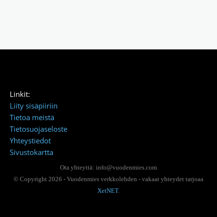
Linkit:
Liity sisäpiiriin
Tietoa meistä
Tietosuojaseloste
Yhteystiedot
Sivustokartta
Ota yhteyttä: info@vuodenmies.com
© Copyright 2026 - Vuodenmies verkkolehden - vakaat yhteydet tarjoaa
XetNET
.