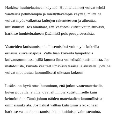
Harkitse huuhteluaineen käyttöä. Huuhteluaineet voivat tehdä
vaatteista pehmeämpiä ja miellyttävämpiä käyttää, mutta ne
voivat myös vaikuttaa kuitujen rakenteeseen ja aiheuttaa
kutistumista. Jos huomaat, että vaatteesi kutistuvat toistuvasti,
harkitse huuhteluaineen jättämistä pois pesuprosessista.
Vaatteiden kutistumisen hallitsemiseksi voit myös kokeilla
erilaisia kuivaustapoja. Vältä liian korkeita lämpötiloja
kuivausrummussa, sillä kuuma ilma voi edistää kutistumista. Jos
mahdollista, kuivata vaatteet ilmavasti tasaisella alustalla, jotta ne
voivat muotoutua luonnollisesti oikeaan kokoon.
Lisäksi on hyvä ottaa huomioon, että jotkut vaatemateriaalit,
kuten puuvilla ja villa, ovat alttiimpia kutistumiselle kuin
keinokuidut. Tämä johtuu näiden materiaalien luonnollisista
ominaisuuksista. Jos haluat välttää kutistumista kokonaan,
harkitse vaatteiden ostamista keinokuiduista valmistettuina.