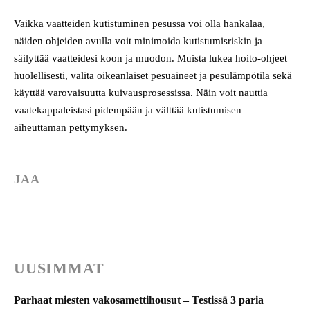
Vaikka vaatteiden kutistuminen pesussa voi olla hankalaa,
näiden ohjeiden avulla voit minimoida kutistumisriskin ja
säilyttää vaatteidesi koon ja muodon. Muista lukea hoito-ohjeet
huolellisesti, valita oikeanlaiset pesuaineet ja pesulämpötila sekä
käyttää varovaisuutta kuivausprosessissa. Näin voit nauttia
vaatekappaleistasi pidempään ja välttää kutistumisen
aiheuttaman pettymyksen.
JAA
UUSIMMAT
Parhaat miesten vakosamettihousut – Testissä 3 paria