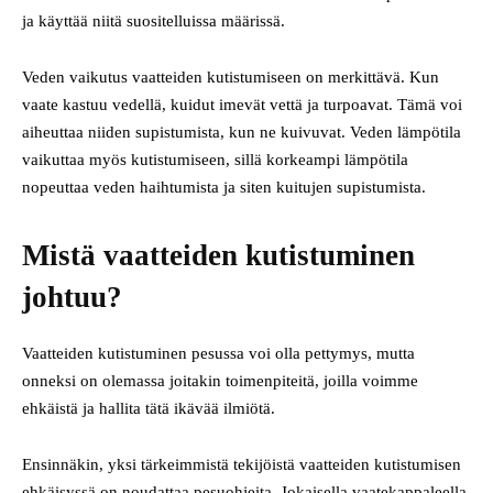
ja käyttää niitä suositelluissa määrissä.
Veden vaikutus vaatteiden kutistumiseen on merkittävä. Kun
vaate kastuu vedellä, kuidut imevät vettä ja turpoavat. Tämä voi
aiheuttaa niiden supistumista, kun ne kuivuvat. Veden lämpötila
vaikuttaa myös kutistumiseen, sillä korkeampi lämpötila
nopeuttaa veden haihtumista ja siten kuitujen supistumista.
Mistä vaatteiden kutistuminen
johtuu?
Vaatteiden kutistuminen pesussa voi olla pettymys, mutta
onneksi on olemassa joitakin toimenpiteitä, joilla voimme
ehkäistä ja hallita tätä ikävää ilmiötä.
Ensinnäkin, yksi tärkeimmistä tekijöistä vaatteiden kutistumisen
ehkäisyssä on noudattaa pesuohjeita. Jokaisella vaatekappaleella