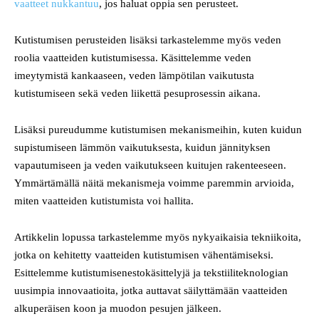
vaatteet nukkantuu
, jos haluat oppia sen perusteet.
Kutistumisen perusteiden lisäksi tarkastelemme myös veden
roolia vaatteiden kutistumisessa. Käsittelemme veden
imeytymistä kankaaseen, veden lämpötilan vaikutusta
kutistumiseen sekä veden liikettä pesuprosessin aikana.
Lisäksi pureudumme kutistumisen mekanismeihin, kuten kuidun
supistumiseen lämmön vaikutuksesta, kuidun jännityksen
vapautumiseen ja veden vaikutukseen kuitujen rakenteeseen.
Ymmärtämällä näitä mekanismeja voimme paremmin arvioida,
miten vaatteiden kutistumista voi hallita.
Artikkelin lopussa tarkastelemme myös nykyaikaisia tekniikoita,
jotka on kehitetty vaatteiden kutistumisen vähentämiseksi.
Esittelemme kutistumisenestokäsittelyjä ja tekstiiliteknologian
uusimpia innovaatioita, jotka auttavat säilyttämään vaatteiden
alkuperäisen koon ja muodon pesujen jälkeen.