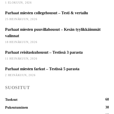
1 ELOKUUN, 2026
Parhaat miesten collegehousut – Testi & vertailu
25 HEINÄKUUN, 2026
Parhaat miesten puuvillahousut – Kesän tyylikkäimmät
valinnat
18 HEINÄKUUN, 2026
Parhaat reisitaskuhousut – Testissä 3 parasta
11 HEINÄKUUN, 2026
Parhaat miesten farkut – Testissä 5 parasta
2 HEINÄKUUN, 2026
SUOSITUT
68
Tuoksut
38
Pukeutuminen