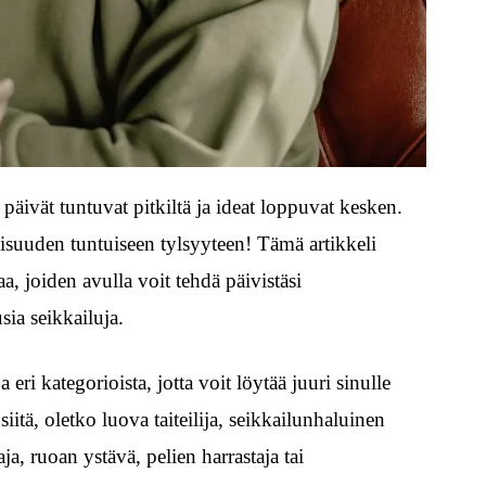
ä päivät tuntuvat pitkiltä ja ideat loppuvat kesken.
kuisuuden tuntuiseen tylsyyteen! Tämä artikkeli
aa, joiden avulla voit tehdä päivistäsi
sia seikkailuja.
ri kategorioista, jotta voit löytää juuri sinulle
iitä, oletko luova taiteilija, seikkailunhaluinen
aja, ruoan ystävä, pelien harrastaja tai