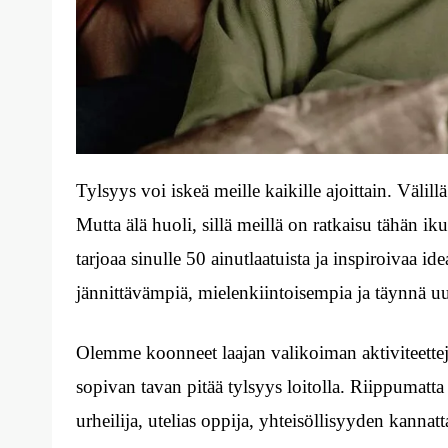
Tylsyys voi iskeä meille kaikille ajoittain. Välill
Mutta älä huoli, sillä meillä on ratkaisu tähän i
tarjoaa sinulle 50 ainutlaatuista ja inspiroivaa ide
jännittävämpiä, mielenkiintoisempia ja täynnä uu
Olemme koonneet laajan valikoiman aktiviteetteja e
sopivan tavan pitää tylsyys loitolla. Riippumatta s
urheilija, utelias oppija, yhteisöllisyyden kannatt