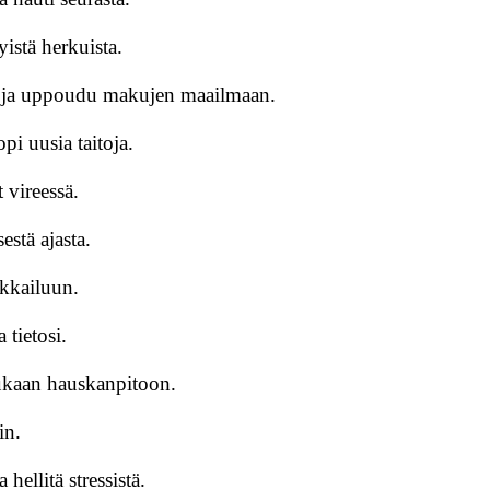
yistä herkuista.
ta ja uppoudu makujen maailmaan.
opi uusia taitoja.
t vireessä.
estä ajasta.
ikkailuun.
 tietosi.
 mukaan hauskanpitoon.
in.
hellitä stressistä.