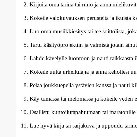
Kirjoita oma tarina tai runo ja anna mielikuvit
Kokeile valokuvauksen perusteita ja ikuista ka
Luo oma musiikkiesitys tai tee soittolista, joka
Tartu käsityöprojektiin ja valmista jotain ainut
Lähde kävelylle luontoon ja nauti raikkaasta i
Kokeile uutta urheilulajia ja anna kehollesi uus
Pelaa joukkuepeliä ystävien kanssa ja nauti kil
Käy uimassa tai melomassa ja kokeile veden e
Osallistu kuntoilutapahtumaan tai maratonille 
Lue hyvä kirja tai sarjakuva ja uppoudu tari