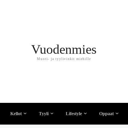
Vuodenmies
Muoti- ja tyylivinkit miehille
 tylsää – 50 parasta i
Kellot
Tyyli
Lifestyle
Oppaat