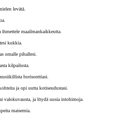
mielen levätä.
oa.
 ja ihmettele maailmankaikkeutta.
tesi kukkia.
as omalle pihallesi.
asta kilpailusta.
usiikillista horisonttiasi.
kohteita ja opi uutta kotiseudustasi.
ai valokuvausta, ja löydä uusia intohimoja.
 upeita maisemia.