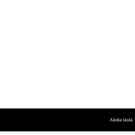
OPPAAT
Mitä tehdä kun on
VUODENMIES
Aloita tästä
-
14 KESÄKUUN, 2023