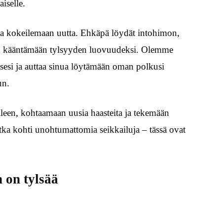
aiselle.
ja kokeilemaan uutta. Ehkäpä löydät intohimon,
ation kääntämään tylsyyden luovuudeksi. Olemme
ksesi ja auttaa sinua löytämään oman polkusi
un.
lleen, kohtaamaan uusia haasteita ja tekemään
matka kohti unohtumattomia seikkailuja – tässä ovat
n on tylsää