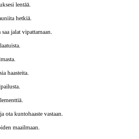
uksesi lentää.
uniita hetkiä.
 saa jalat vipattamaan.
laatuista.
lmasta.
ia haasteita.
pailusta.
lementtiä.
ja ota kuntohaaste vastaan.
noiden maailmaan.