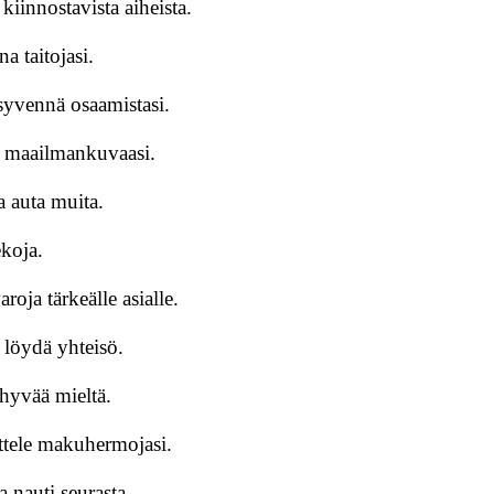
kiinnostavista aiheista.
na taitojasi.
 syvennä osaamistasi.
nna maailmankuvaasi.
a auta muita.
ekoja.
oja tärkeälle asialle.
 löydä yhteisö.
 hyvää mieltä.
ottele makuhermojasi.
a nauti seurasta.