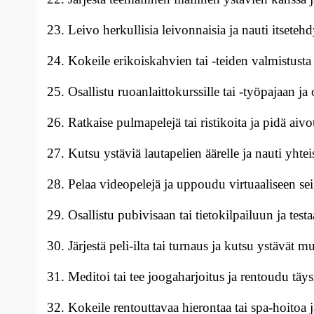
Leivo herkullisia leivonnaisia ja nauti itsetehd
Kokeile erikoiskahvien tai -teiden valmistus
Osallistu ruoanlaittokurssille tai -työpajaan ja 
Ratkaise pulmapelejä tai ristikoita ja pidä aivo
Kutsu ystäviä lautapelien äärelle ja nauti yhteis
Pelaa videopelejä ja uppoudu virtuaaliseen se
Osallistu pubivisaan tai tietokilpailuun ja testaa
Järjestä peli-ilta tai turnaus ja kutsu ystävät
Meditoi tai tee joogaharjoitus ja rentoudu täys
Kokeile rentouttavaa hierontaa tai spa-hoitoa ja 