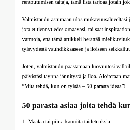
rentoutumisen taitaja, tämä lista tarjoaa jotain jok
Valmistaudu astumaan ulos mukavuusalueeltasi 
jota et tiennyt edes omaavasi, tai saat inspira
varmoja, että tämä artikkeli herättää mielikuvitu
tylsyydestä vauhdikkaaseen ja iloiseen seikkailu
Joten, valmistaudu päästämään luovuutesi valloi
päivistäsi täynnä jännitystä ja iloa. Aloitetaan 
”Mitä tehdä, kun on tylsää – 50 parasta ideaa”!
50 parasta asiaa joita tehdä ku
Maalaa tai piirrä kauniita taideteoksia.