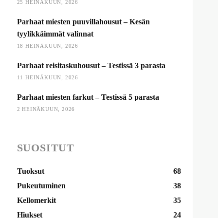
25 HEINÄKUUN, 2026
Parhaat miesten puuvillahousut – Kesän
tyylikkäimmät valinnat
18 HEINÄKUUN, 2026
Parhaat reisitaskuhousut – Testissä 3 parasta
11 HEINÄKUUN, 2026
Parhaat miesten farkut – Testissä 5 parasta
2 HEINÄKUUN, 2026
SUOSITUT
Tuoksut
68
Pukeutuminen
38
Kellomerkit
35
Hiukset
24