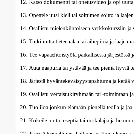
Katso dokumentti tai opetusvideo ja opi uutta 
Opettele uusi kieli tai soittimen soitto ja laajen
Osallistu mielenkiintoiseen verkkokurssiin ja
Tutki uutta tieteenalaa tai aihepiiriä ja laaje
Tee vapaaehtoistyötä paikallisessa järjestössä j
Auta naapuria tai ystävää ja tee pieniä hyviä t
Järjestä hyväntekeväisyystapahtuma ja kerää var
Osallistu vertaistukiryhmään tai -toimintaan ja
Tuo iloa jonkun elämään pienellä teolla ja jaa
Kokeile uutta reseptiä tai ruokalajia ja hemm
Järjestä teemallinen illallinen ystävien kanssa j