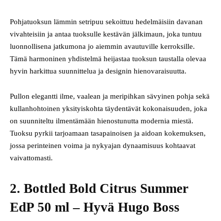
Pohjatuoksun lämmin setripuu sekoittuu hedelmäisiin davanan
vivahteisiin ja antaa tuoksulle kestävän jälkimaun, joka tuntuu
luonnollisena jatkumona jo aiemmin avautuville kerroksille.
Tämä harmoninen yhdistelmä heijastaa tuoksun taustalla olevaa
hyvin harkittua suunnittelua ja designin hienovaraisuutta.
Pullon elegantti ilme, vaalean ja meripihkan sävyinen pohja sekä
kullanhohtoinen yksityiskohta täydentävät kokonaisuuden, joka
on suunniteltu ilmentämään hienostunutta modernia miestä.
Tuoksu pyrkii tarjoamaan tasapainoisen ja aidoan kokemuksen,
jossa perinteinen voima ja nykyajan dynaamisuus kohtaavat
vaivattomasti.
2. Bottled Bold Citrus Summer
EdP 50 ml – Hyvä Hugo Boss