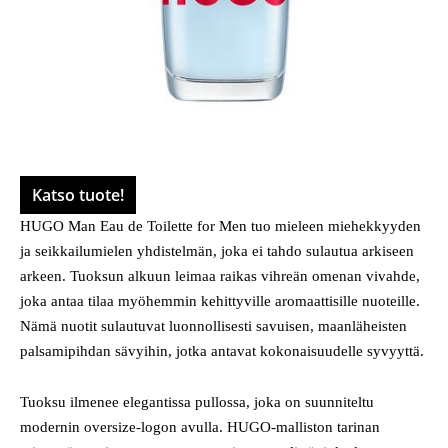
Katso tuote!
HUGO Man Eau de Toilette for Men tuo mieleen miehekkyyden
ja seikkailumielen yhdistelmän, joka ei tahdo sulautua arkiseen
arkeen. Tuoksun alkuun leimaa raikas vihreän omenan vivahde,
joka antaa tilaa myöhemmin kehittyville aromaattisille nuoteille.
Nämä nuotit sulautuvat luonnollisesti savuisen, maanläheisten
palsamipihdan sävyihin, jotka antavat kokonaisuudelle syvyyttä.
Tuoksu ilmenee elegantissa pullossa, joka on suunniteltu
modernin oversize-logon avulla. HUGO-malliston tarinan