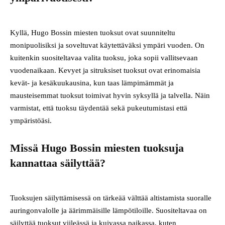
Kyllä, Hugo Bossin miesten tuoksut ovat suunniteltu
monipuolisiksi ja soveltuvat käytettäväksi ympäri vuoden. On
kuitenkin suositeltavaa valita tuoksu, joka sopii vallitsevaan
vuodenaikaan. Kevyet ja sitruksiset tuoksut ovat erinomaisia
kevät- ja kesäkuukausina, kun taas lämpimämmät ja
mausteisemmat tuoksut toimivat hyvin syksyllä ja talvella. Näin
varmistat, että tuoksu täydentää sekä pukeutumistasi että
ympäristöäsi.
Missä Hugo Bossin miesten tuoksuja
kannattaa säilyttää?
Tuoksujen säilyttämisessä on tärkeää välttää altistamista suoralle
auringonvalolle ja äärimmäisille lämpötiloille. Suositeltavaa on
säilyttää tuoksut viileässä ja kuivassa paikassa, kuten