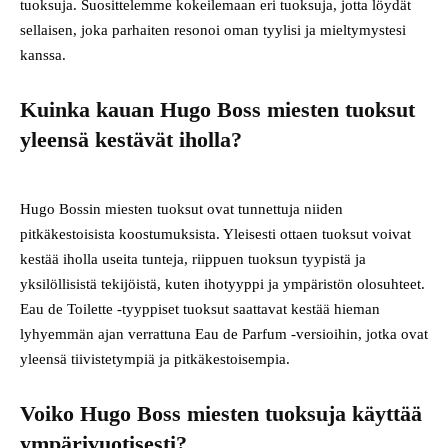
tuoksuja. Suosittelemme kokeilemaan eri tuoksuja, jotta löydät
sellaisen, joka parhaiten resonoi oman tyylisi ja mieltymystesi
kanssa.
Kuinka kauan Hugo Boss miesten tuoksut
yleensä kestävät iholla?
Hugo Bossin miesten tuoksut ovat tunnettuja niiden
pitkäkestoisista koostumuksista. Yleisesti ottaen tuoksut voivat
kestää iholla useita tunteja, riippuen tuoksun tyypistä ja
yksilöllisistä tekijöistä, kuten ihotyyppi ja ympäristön olosuhteet.
Eau de Toilette -tyyppiset tuoksut saattavat kestää hieman
lyhyemmän ajan verrattuna Eau de Parfum -versioihin, jotka ovat
yleensä tiivistetympiä ja pitkäkestoisempia.
Voiko Hugo Boss miesten tuoksuja käyttää
ympärivuotisesti?