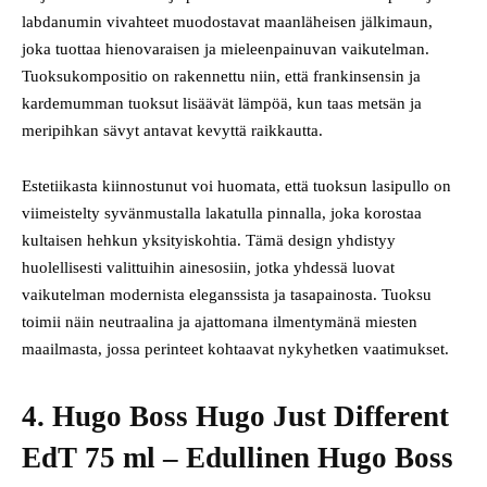
labdanumin vivahteet muodostavat maanläheisen jälkimaun,
joka tuottaa hienovaraisen ja mieleenpainuvan vaikutelman.
Tuoksukompositio on rakennettu niin, että frankinsensin ja
kardemumman tuoksut lisäävät lämpöä, kun taas metsän ja
meripihkan sävyt antavat kevyttä raikkautta.
Estetiikasta kiinnostunut voi huomata, että tuoksun lasipullo on
viimeistelty syvänmustalla lakatulla pinnalla, joka korostaa
kultaisen hehkun yksityiskohtia. Tämä design yhdistyy
huolellisesti valittuihin ainesosiin, jotka yhdessä luovat
vaikutelman modernista eleganssista ja tasapainosta. Tuoksu
toimii näin neutraalina ja ajattomana ilmentymänä miesten
maailmasta, jossa perinteet kohtaavat nykyhetken vaatimukset.
4. Hugo Boss Hugo Just Different
EdT 75 ml – Edullinen Hugo Boss