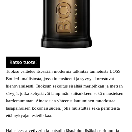
Katso tuote!
Tuoksu esittelee itsessään modernia tulkintaa tunnetusta BOSS
Bottled -mallistosta, jossa intensiteetti ja syvyys korostuvat
hienovaraisesti. Tuoksun sekoitus sisältää meripihkan ja metsän
sävyjä, jotka kehystävät lämpimän suitsukkeen sekä mausteisen
kardemumman. Ainesosien yhteensulautuminen muodostaa
tasapainoisen kokonaisuuden, joka muistuttaa sekä perinteistä
että nykyajan estetiikkaa.
Hajusteessa vetiverin ja patsulin läsnäolon lisäksi setripuun ja