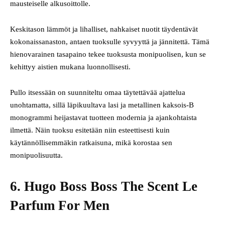
mausteiselle alkusoittolle.
Keskitason lämmöt ja lihalliset, nahkaiset nuotit täydentävät
kokonaissanaston, antaen tuoksulle syvyyttä ja jännitettä. Tämä
hienovarainen tasapaino tekee tuoksusta monipuolisen, kun se
kehittyy aistien mukana luonnollisesti.
Pullo itsessään on suunniteltu omaa täytettävää ajattelua
unohtamatta, sillä läpikuultava lasi ja metallinen kaksois-B
monogrammi heijastavat tuotteen modernia ja ajankohtaista
ilmettä. Näin tuoksu esitetään niin esteettisesti kuin
käytännöllisemmäkin ratkaisuna, mikä korostaa sen
monipuolisuutta.
6. Hugo Boss Boss The Scent Le
Parfum For Men