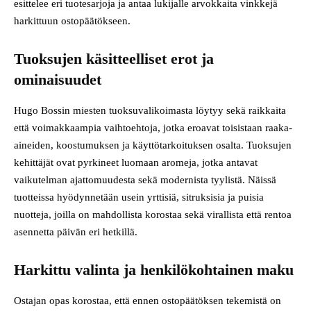
esittelee eri tuotesarjoja ja antaa lukijalle arvokkaita vinkkejä
harkittuun ostopäätökseen.
Tuoksujen käsitteelliset erot ja
ominaisuudet
Hugo Bossin miesten tuoksuvalikoimasta löytyy sekä raikkaita
että voimakkaampia vaihtoehtoja, jotka eroavat toisistaan raaka-
aineiden, koostumuksen ja käyttötarkoituksen osalta. Tuoksujen
kehittäjät ovat pyrkineet luomaan aromeja, jotka antavat
vaikutelman ajattomuudesta sekä modernista tyylistä. Näissä
tuotteissa hyödynnetään usein yrttisiä, sitruksisia ja puisia
nuotteja, joilla on mahdollista korostaa sekä virallista että rentoa
asennetta päivän eri hetkillä.
Harkittu valinta ja henkilökohtainen maku
Ostajan opas korostaa, että ennen ostopäätöksen tekemistä on