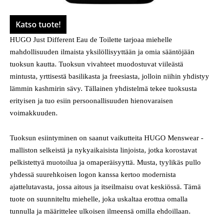
Katso tuote!
HUGO Just Different Eau de Toilette tarjoaa miehelle
mahdollisuuden ilmaista yksilöllisyyttään ja omia sääntöjään
tuoksun kautta. Tuoksun vivahteet muodostuvat viileästä
mintusta, yrttisestä basilikasta ja freesiasta, jolloin niihin yhdistyy
lämmin kashmirin sävy. Tällainen yhdistelmä tekee tuoksusta
erityisen ja tuo esiin persoonallisuuden hienovaraisen
voimakkuuden.
Tuoksun esiintyminen on saanut vaikutteita HUGO Menswear -
malliston selkeistä ja nykyaikaisista linjoista, jotka korostavat
pelkistettyä muotoilua ja omaperäisyyttä. Musta, tyylikäs pullo
yhdessä suurehkoisen logon kanssa kertoo modernista
ajattelutavasta, jossa aitous ja itseilmaisu ovat keskiössä. Tämä
tuote on suunniteltu miehelle, joka uskaltaa erottua omalla
tunnulla ja määrittelee ulkoisen ilmeensä omilla ehdoillaan.