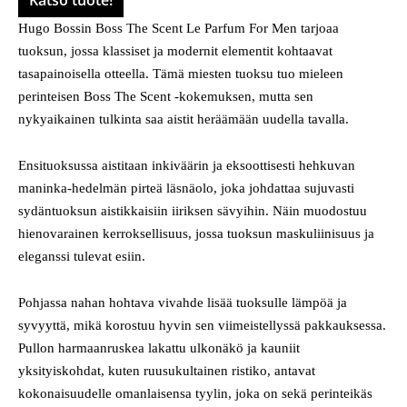
Hugo Bossin Boss The Scent Le Parfum For Men tarjoaa
tuoksun, jossa klassiset ja modernit elementit kohtaavat
tasapainoisella otteella. Tämä miesten tuoksu tuo mieleen
perinteisen Boss The Scent -kokemuksen, mutta sen
nykyaikainen tulkinta saa aistit heräämään uudella tavalla.
Ensituoksussa aistitaan inkiväärin ja eksoottisesti hehkuvan
maninka-hedelmän pirteä läsnäolo, joka johdattaa sujuvasti
sydäntuoksun aistikkaisiin iiriksen sävyihin. Näin muodostuu
hienovarainen kerroksellisuus, jossa tuoksun maskuliinisuus ja
eleganssi tulevat esiin.
Pohjassa nahan hohtava vivahde lisää tuoksulle lämpöä ja
syvyyttä, mikä korostuu hyvin sen viimeistellyssä pakkauksessa.
Pullon harmaanruskea lakattu ulkonäkö ja kauniit
yksityiskohdat, kuten ruusukultainen ristiko, antavat
kokonaisuudelle omanlaisensa tyylin, joka on sekä perinteikäs