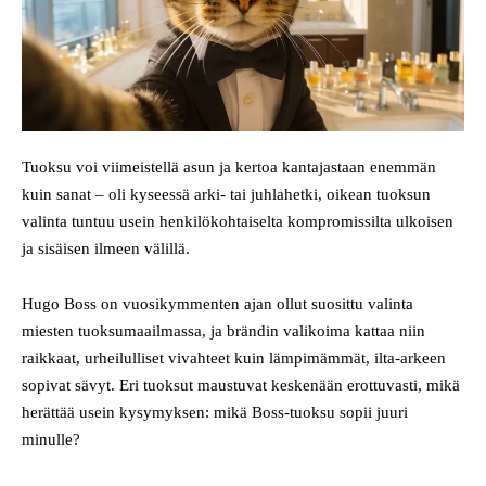
Tuoksu voi viimeistellä asun ja kertoa kantajastaan enemmän
kuin sanat – oli kyseessä arki- tai juhlahetki, oikean tuoksun
valinta tuntuu usein henkilökohtaiselta kompromissilta ulkoisen
ja sisäisen ilmeen välillä.
Hugo Boss on vuosikymmenten ajan ollut suosittu valinta
miesten tuoksumaailmassa, ja brändin valikoima kattaa niin
raikkaat, urheilulliset vivahteet kuin lämpimämmät, ilta-arkeen
sopivat sävyt. Eri tuoksut maustuvat keskenään erottuvasti, mikä
herättää usein kysymyksen: mikä Boss-tuoksu sopii juuri
minulle?