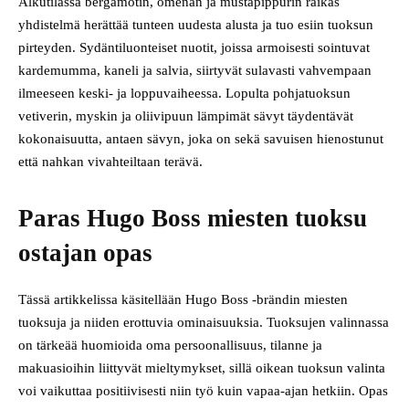
Alkutilassa bergamotin, omenan ja mustapippurin raikas
yhdistelmä herättää tunteen uudesta alusta ja tuo esiin tuoksun
pirteyden. Sydäntiluonteiset nuotit, joissa armoisesti sointuvat
kardemumma, kaneli ja salvia, siirtyvät sulavasti vahvempaan
ilmeeseen keski- ja loppuvaiheessa. Lopulta pohjatuoksun
vetiverin, myskin ja oliivipuun lämpimät sävyt täydentävät
kokonaisuutta, antaen sävyn, joka on sekä savuisen hienostunut
että nahkan vivahteiltaan terävä.
Paras Hugo Boss miesten tuoksu
ostajan opas
Tässä artikkelissa käsitellään Hugo Boss -brändin miesten
tuoksuja ja niiden erottuvia ominaisuuksia. Tuoksujen valinnassa
on tärkeää huomioida oma persoonallisuus, tilanne ja
makuasioihin liittyvät mieltymykset, sillä oikean tuoksun valinta
voi vaikuttaa positiivisesti niin työ kuin vapaa-ajan hetkiin. Opas