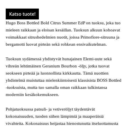
Katso tuote!
Hugo Boss Bottled Bold Citrus Summer EdP on tuoksu, joka tuo
mieleen raikkaan ja eloisan kesäillan. Tuoksun alkuun kohoavat
voimakkaat sitrushedelmien nuotit, joissa Primofiore-sitruuna ja
bergamotti luovat pirteän sekä rohkean ensivaikutelman.
Tuoksun sydämessä yhdistyvät hunajainen Elemi-uute sekä
vihreän lehtimäinen Geranium Bourbon -öljy, jotka tuovat
seokseen pirteää ja luonnollista kirkkautta. Tämä nuottien
yhdistelmä muistuttaa mielenkiintoisesti klassisista BOSS Bottled
-tuoksuista, mutta tuo samalla oman raikkaan tulkintansa
moderniin kesäkokemukseen.
Pohjatuoksussa patsuli- ja vetiveröljyt täydentävät
kokonaisuuden, tuoden siihen lämpimiä ja maaperäisiä
vivahteita. Kokonaisuus heijastaa hienostunutta itseluottamusta