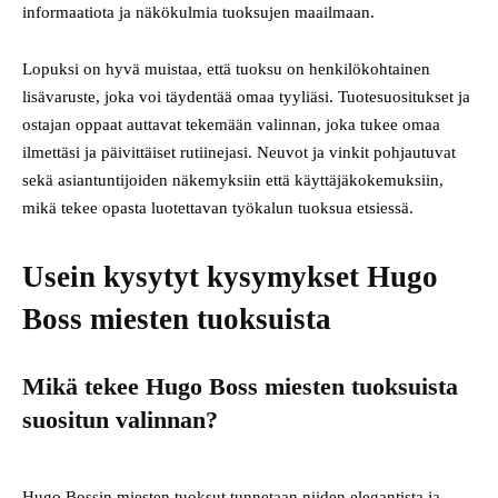
informaatiota ja näkökulmia tuoksujen maailmaan.
Lopuksi on hyvä muistaa, että tuoksu on henkilökohtainen
lisävaruste, joka voi täydentää omaa tyyliäsi. Tuotesuositukset ja
ostajan oppaat auttavat tekemään valinnan, joka tukee omaa
ilmettäsi ja päivittäiset rutiinejasi. Neuvot ja vinkit pohjautuvat
sekä asiantuntijoiden näkemyksiin että käyttäjäkokemuksiin,
mikä tekee opasta luotettavan työkalun tuoksua etsiessä.
Usein kysytyt kysymykset Hugo
Boss miesten tuoksuista
Mikä tekee Hugo Boss miesten tuoksuista
suositun valinnan?
Hugo Bossin miesten tuoksut tunnetaan niiden elegantista ja