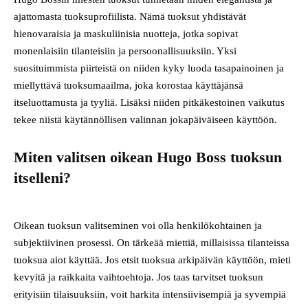
ajattomasta tuoksuprofiilista. Nämä tuoksut yhdistävät
hienovaraisia ja maskuliinisia nuotteja, jotka sopivat
monenlaisiin tilanteisiin ja persoonallisuuksiin. Yksi
suosituimmista piirteistä on niiden kyky luoda tasapainoinen ja
miellyttävä tuoksumaailma, joka korostaa käyttäjänsä
itseluottamusta ja tyyliä. Lisäksi niiden pitkäkestoinen vaikutus
tekee niistä käytännöllisen valinnan jokapäiväiseen käyttöön.
Miten valitsen oikean Hugo Boss tuoksun
itselleni?
Oikean tuoksun valitseminen voi olla henkilökohtainen ja
subjektiivinen prosessi. On tärkeää miettiä, millaisissa tilanteissa
tuoksua aiot käyttää. Jos etsit tuoksua arkipäivän käyttöön, mieti
kevyitä ja raikkaita vaihtoehtoja. Jos taas tarvitset tuoksun
erityisiin tilaisuuksiin, voit harkita intensiivisempiä ja syvempiä