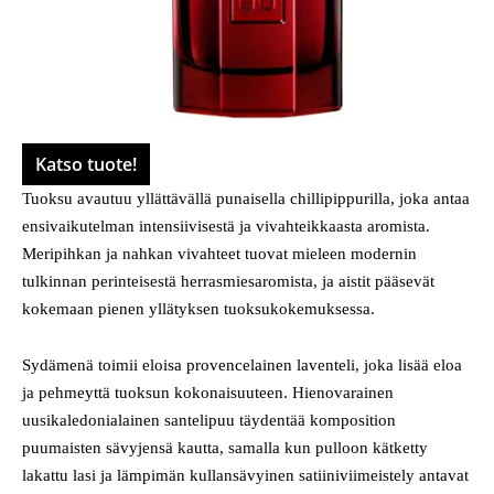
Katso tuote!
Tuoksu avautuu yllättävällä punaisella chillipippurilla, joka antaa
ensivaikutelman intensiivisestä ja vivahteikkaasta aromista.
Meripihkan ja nahkan vivahteet tuovat mieleen modernin
tulkinnan perinteisestä herrasmiesaromista, ja aistit pääsevät
kokemaan pienen yllätyksen tuoksukokemuksessa.
Sydämenä toimii eloisa provencelainen laventeli, joka lisää eloa
ja pehmeyttä tuoksun kokonaisuuteen. Hienovarainen
uusikaledonialainen santelipuu täydentää komposition
puumaisten sävyjensä kautta, samalla kun pulloon kätketty
lakattu lasi ja lämpimän kullansävyinen satiiniviimeistely antavat