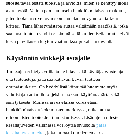
suositeltavaa testata tuoksua ja arvioida, miten se kehittyy iholla
ajan myötä. Valinta perustuu usein henkilökohtaiseen makuun,
joten tuoksun soveltuvuus omaan elämäntyyliin on tärkein
kriteeri. Tämä lähestymistapa auttaa välttämään päätöksiä, jotka
saattavat tuntua osuvilta ensimmäisellä kuulemisella, mutta eivät
kestä päivittäisen käytön vaatimuksia pitkällä aikavälillä.
Käytännön vinkkejä ostajalle
Tuoksujen esittelysivuilla tulee lukea sekä käyttäjäarvosteluja
että tuotetietoja, jotta saa kattavan kuvan tuotteen
ominaisuuksista. On hyödyllistä kiinnittää huomiota myös
valmistajan antamiin ohjeisiin tuoksun käyttömäärästä sekä
säilytyksestä. Monissa arvosteluissa korostetaan
henkilökohtaisten kokemusten merkitystä, mikä auttaa
erinomaisten tuotteiden tunnistamisessa. Lisäohjeita miesten
kesähajuveden valinnassa voi löytää sivustolta
paras
kesähajuvesi miehet
, joka tarjoaa komplementaarista