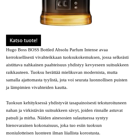
Katso tuote!
Hugo Boss BOSS Bottled Absolu Parfum Intense avaa
kerroksellisesti vivahteikkaan tuoksukokemuksen, jossa selkeästi
aistittava nahkainen paahteisuus yhdistyy kevyeseen suitsukkeen
raikkauteen. Tuoksu herättää mielikuvan modernista, mutta
samalla ajattomasta tyylistä, jota voi seurata luonnollisen puisten
ja lämpimien vivahteiden kautta.
Tuoksun kehityksessä yhdistyvät tasapainoisesti teksturoituneen
nahan ja virkistävän suitsukkeen sävyt, joiden rinnalle astuvat
patsuli ja mirha. Näiden ainesosien sulautuessa syntyy
hienovarainen kokonaisuus, joka tuo esiin tuoksun
moniulotteisen luonteen ilman liiallista korostusta.