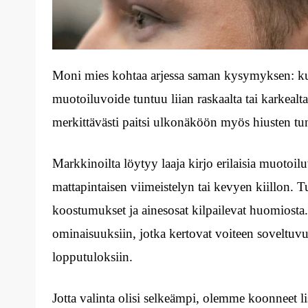
Moni mies kohtaa arjessa saman kysymyksen: kuin
muotoiluvoide tuntuu liian raskaalta tai karkealt
merkittävästi paitsi ulkonäköön myös hiusten t
Markkinoilta löytyy laaja kirjo erilaisia muotoilu
mattapintaisen viimeistelyn tai kevyen kiillon. 
koostumukset ja ainesosat kilpailevat huomiosta. 
ominaisuuksiin, jotka kertovat voiteen soveltuvuu
lopputuloksiin.
Jotta valinta olisi selkeämpi, olemme koonneet 