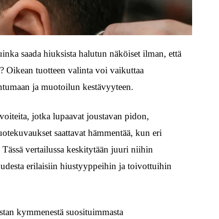
ka saada hiuksista halutun näköiset ilman, että
a? Oikean tuotteen valinta voi vaikuttaa
untumaan ja muotoilun kestävyyteen.
voiteita, jotka lupaavat joustavan pidon,
Tuotekuvaukset saattavat hämmentää, kun eri
Tässä vertailussa keskitytään juuri niihin
desta erilaisiin hiustyyppeihin ja toivottuihin
listan kymmenestä suosituimmasta