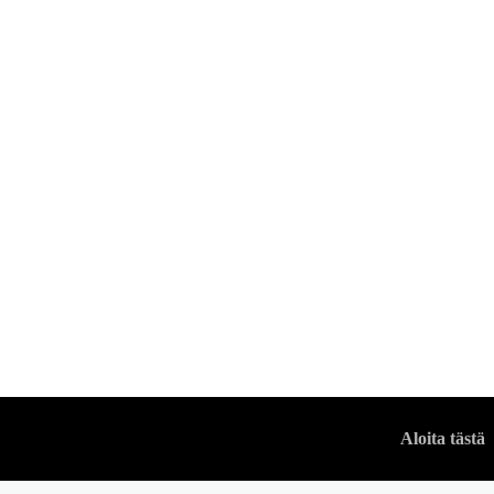
HIUKSET
Paras muotoiluvoi
parasta
VUODENMIES
Aloita tästä
-
28 HELMIKUUN, 2026