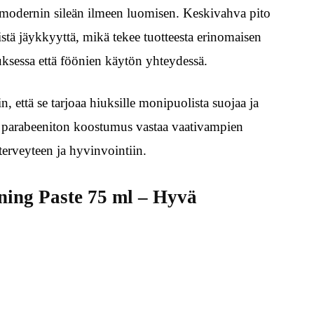
i modernin sileän ilmeen luomisen. Keskivahva pito
istä jäykkyyttä, mikä tekee tuotteesta erinomaisen
uksessa että föönien käytön yhteydessä.
, että se tarjoaa hiuksille monipuolista suojaa ja
a parabeeniton koostumus vastaa vaativampien
terveyteen ja hyvinvointiin.
ning Paste 75 ml – Hyvä