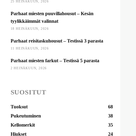
25 HEINÄKUUN, 2026
Parhaat miesten puuvillahousut – Kesän
tyylikkäimmät valinnat
18 HEINÄKUUN, 2026
Parhaat reisitaskuhousut – Testissä 3 parasta
11 HEINÄKUUN, 2026
Parhaat miesten farkut – Testissä 5 parasta
2 HEINÄKUUN, 2026
SUOSITUT
Tuoksut
68
Pukeutuminen
38
Kellomerkit
35
Hiukset
24