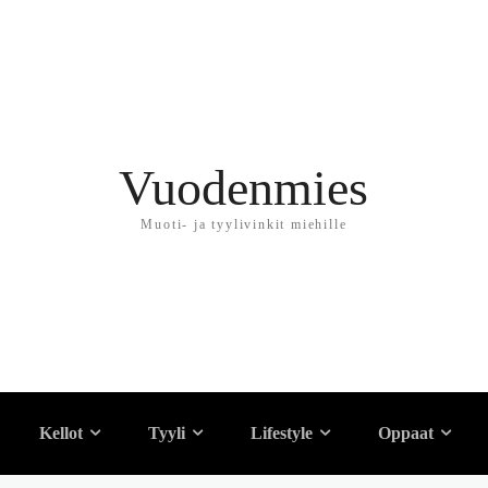
Vuodenmies
Muoti- ja tyylivinkit miehille
de miesten hiuksille – 
Kellot
Tyyli
Lifestyle
Oppaat