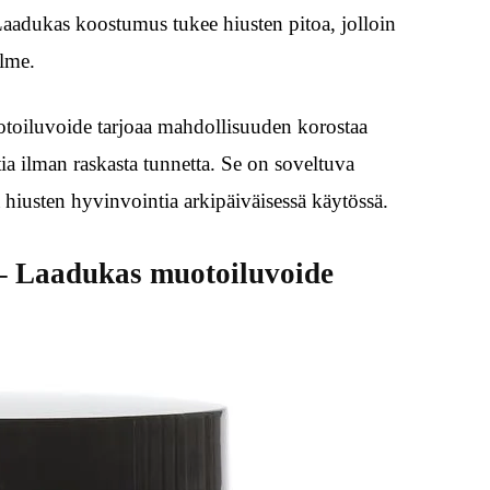
Laadukas koostumus tukee hiusten pitoa, jolloin
ilme.
muotoiluvoide tarjoaa mahdollisuuden korostaa
a ilman raskasta tunnetta. Se on soveltuva
ää hiusten hyvinvointia arkipäiväisessä käytössä.
 – Laadukas muotoiluvoide