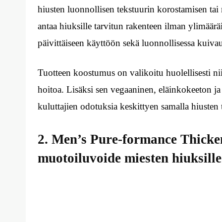
hiusten luonnollisen tekstuurin korostamisen ta
antaa hiuksille tarvitun rakenteen ilman ylimäärä
päivittäiseen käyttöön sekä luonnollisessa kuiva
Tuotteen koostumus on valikoitu huolellisesti niin
hoitoa. Lisäksi sen vegaaninen, eläinkokeeton j
kuluttajien odotuksia keskittyen samalla hiusten 
2. Men’s Pure-formance Thicke
muotoiluvoide miesten hiuksille