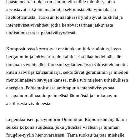
haasteineen. Tuoksu on suunniteltu niille miehille, jotka
arvostavat sekä hienostunutta sekoitusta että voimakasta
itseluottamusta. Tuoksun tonaatikassa yhdistyvät raikkaat ja
intensiiviset vivahteet, jotka kertovat tarinaa jatkuvasta
uudistumisesta ja päättäväisyydestä.
Kompositiossa korostuvat ensituoksun kirkas aloitus, jossa
bergamotin ja inkiväärin pirskahdus saa tilaa hedelmäiselle
omenan vivahteelle. Tuoksun sydämenäässä vihreät elementit,
kuten salvia ja katajanmarja, sekoittuvat geraniumin ja miedon
mentolimaisten sävyjen kanssa, mikä tuo mieleen urheilullisen
energian. Pohjatuoksussa ambrapuun intensiivisyys saa
tasapainon olibaanin pehmeästä lämmöstä ja tonkapavun
aistillisesta vivahteesta.
Legendaarisen parfymöörin Dominique Ropion kädenjälki on
selkeä kokonaisuudessa, joka yhdistää vaalean ja tumman
fougère-tyylin hienovaraisesti. Tämä tuoksu tarjoaa miehelle