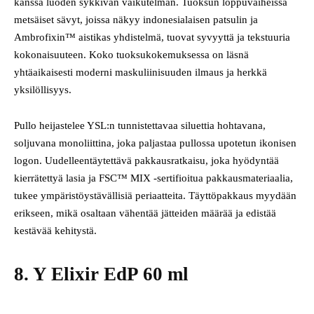
kanssa luoden sykkivän vaikutelman. Tuoksun loppuvaiheissa
metsäiset sävyt, joissa näkyy indonesialaisen patsulin ja
Ambrofixin™ aistikas yhdistelmä, tuovat syvyyttä ja tekstuuria
kokonaisuuteen. Koko tuoksukokemuksessa on läsnä
yhtäaikaisesti moderni maskuliinisuuden ilmaus ja herkkä
yksilöllisyys.
Pullo heijastelee YSL:n tunnistettavaa siluettia hohtavana,
soljuvana monoliittina, joka paljastaa pullossa upotetun ikonisen
logon. Uudelleentäytettävä pakkausratkaisu, joka hyödyntää
kierrätettyä lasia ja FSC™ MIX -sertifioitua pakkausmateriaalia,
tukee ympäristöystävällisiä periaatteita. Täyttöpakkaus myydään
erikseen, mikä osaltaan vähentää jätteiden määrää ja edistää
kestävää kehitystä.
8. Y Elixir EdP 60 ml