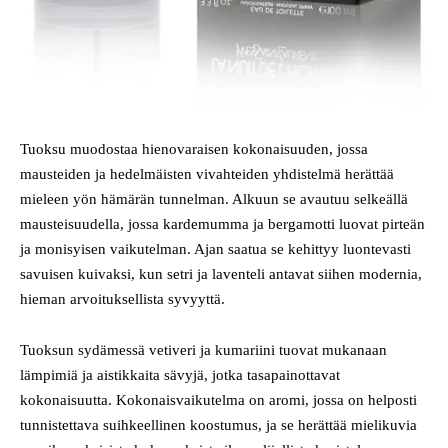
Tuoksu muodostaa hienovaraisen kokonaisuuden, jossa
mausteiden ja hedelmäisten vivahteiden yhdistelmä herättää
mieleen yön hämärän tunnelman. Alkuun se avautuu selkeällä
mausteisuudella, jossa kardemumma ja bergamotti luovat pirteän
ja monisyisen vaikutelman. Ajan saatua se kehittyy luontevasti
savuisen kuivaksi, kun setri ja laventeli antavat siihen modernia,
hieman arvoituksellista syvyyttä.
Tuoksun sydämessä vetiveri ja kumariini tuovat mukanaan
lämpimiä ja aistikkaita sävyjä, jotka tasapainottavat
kokonaisuutta. Kokonaisvaikutelma on aromi, jossa on helposti
tunnistettava suihkeellinen koostumus, ja se herättää mielikuvia