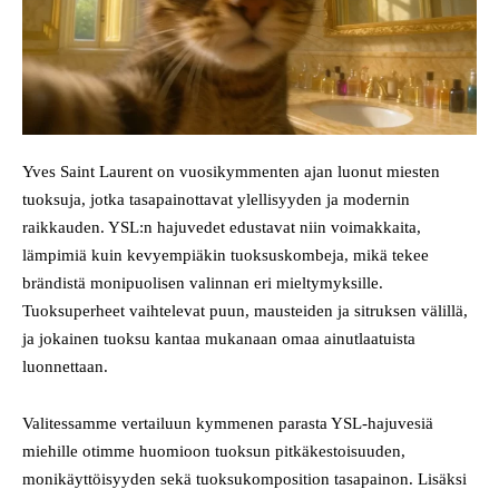
Yves Saint Laurent on vuosikymmenten ajan luonut miesten
tuoksuja, jotka tasapainottavat ylellisyyden ja modernin
raikkauden. YSL:n hajuvedet edustavat niin voimakkaita,
lämpimiä kuin kevyempiäkin tuoksuskombeja, mikä tekee
brändistä monipuolisen valinnan eri mieltymyksille.
Tuoksuperheet vaihtelevat puun, mausteiden ja sitruksen välillä,
ja jokainen tuoksu kantaa mukanaan omaa ainutlaatuista
luonnettaan.
Valitessamme vertailuun kymmenen parasta YSL-hajuvesiä
miehille otimme huomioon tuoksun pitkäkestoisuuden,
monikäyttöisyyden sekä tuoksukomposition tasapainon. Lisäksi