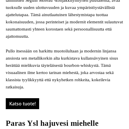
tammisten Seguin Moreau -konjakkitynnyrien puusäleistä, avaa
tuoksulle uuden ulottuvuuden ja kuvaa ympäristöystävällistä
ajattelutapaa. Tämä ainutlaatuinen lähestymistapa tuottaa
kokonaisuuden, jossa perinteiset ja modernit elementit sulautuvat
saumattomasti yhteen korostaen sekä persoonallisuutta että
ajattomuutta.
Pullo itsessään on harkittu muotoilultaan ja modernin linjansa
ansiosta sen metallikorkin alta kurkistava kullansävyinen sisus
herättää mielikuvia täyteläisestä bourbon-whiskystä. Tämä
visuaalinen ilme kertoo tarinan miehestä, joka arvostaa sekä
klassista tyylikkyyttä että nykyhetken rohkeita, kokeilevia
ratkaisuja.
Katso tuote!
Paras Ysl hajuvesi miehelle