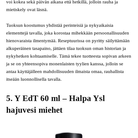
voi kokea sekä päivän aikana että hetkillä, jolloin rauha ja
mietiskely ovat läsnä.
Tuoksun koostumus yhdistää perinteisiä ja nykyaikaisia
elementtejä tavalla, joka korostaa mihekkään persoonallisuuden
hienovaraista ilmentymää. Reseptuurissa on pyritty säilyttämään
alkuperäinen tasapaino, jättäen tilaa tuoksun oman historian ja
nykyhetken kohtaamiselle. Tämä tekee tuotteesta sopivan arkeen
ja se on yhteensopiva monenlaisten tyylien kanssa, jolloin se
antaa käyttäjälleen mahdollisuuden ilmaista omaa, rauhallista
itseään luonnollisella tavalla.
5. Y EdT 60 ml – Halpa Ysl
hajuvesi miehet