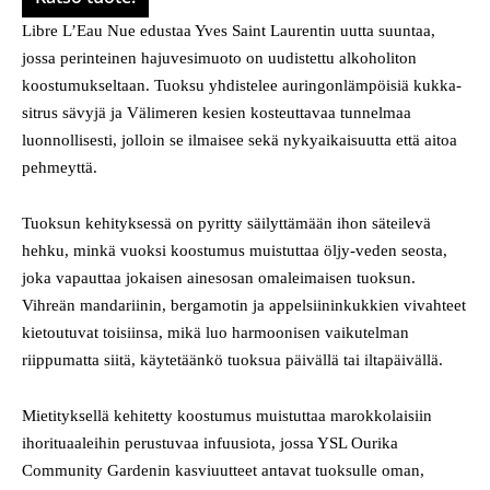
Libre L’Eau Nue edustaa Yves Saint Laurentin uutta suuntaa,
jossa perinteinen hajuvesimuoto on uudistettu alkoholiton
koostumukseltaan. Tuoksu yhdistelee auringonlämpöisiä kukka-
sitrus sävyjä ja Välimeren kesien kosteuttavaa tunnelmaa
luonnollisesti, jolloin se ilmaisee sekä nykyaikaisuutta että aitoa
pehmeyttä.
Tuoksun kehityksessä on pyritty säilyttämään ihon säteilevä
hehku, minkä vuoksi koostumus muistuttaa öljy-veden seosta,
joka vapauttaa jokaisen ainesosan omaleimaisen tuoksun.
Vihreän mandariinin, bergamotin ja appelsiininkukkien vivahteet
kietoutuvat toisiinsa, mikä luo harmoonisen vaikutelman
riippumatta siitä, käytetäänkö tuoksua päivällä tai iltapäivällä.
Mietityksellä kehitetty koostumus muistuttaa marokkolaisiin
ihorituaaleihin perustuvaa infuusiota, jossa YSL Ourika
Community Gardenin kasviuutteet antavat tuoksulle oman,