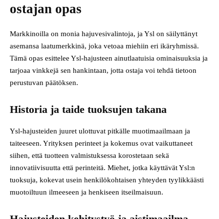
ostajan opas
Markkinoilla on monia hajuvesivalintoja, ja Ysl on säilyttänyt
asemansa laatumerkkinä, joka vetoaa miehiin eri ikäryhmissä.
Tämä opas esittelee Ysl-hajusteen ainutlaatuisia ominaisuuksia ja
tarjoaa vinkkejä sen hankintaan, jotta ostaja voi tehdä tietoon
perustuvan päätöksen.
Historia ja taide tuoksujen takana
Ysl-hajusteiden juuret ulottuvat pitkälle muotimaailmaan ja
taiteeseen. Yrityksen perinteet ja kokemus ovat vaikuttaneet
siihen, että tuotteen valmistuksessa korostetaan sekä
innovatiivisuutta että perinteitä. Miehet, jotka käyttävät Ysl:n
tuoksuja, kokevat usein henkilökohtaisen yhteyden tyylikkäästi
muotoiltuun ilmeeseen ja henkiseen itseilmaisuun.
Hajusteiden kehitystyö ja aistimaailma