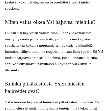
kestävät koko päivän, on myös merkittävä tekijä niiden
suosiossa.
Miten valita oikea Ysl hajuvesi miehille?
Oikean Ysl hajuveten valinta riippuu henkilökohtaisesta
mieltymyksestä ja tilaisuudesta, johon tuoksua käytetään. On
suositeltavaa kokeilla muutamia eri tuoksuja ja kiinnittää
huomiota siihen, miten ne reagoivat omaan ihotyyppiin. Eri Ysl-
tuoksut tarjoavat erilaisia tunnelmia, joten kannattaa miettiä,
sopiiko tietty tuoksu päivittäiseen käyttöön vai erityisiin
tilaisuuksiin.
Kuinka pitkäkestoisia Ysl:n miesten
hajuvedet ovat?
Ysl:n miesten hajuvedet tunnetaan pitkäkestoisuudestaan. Ne on
suunniteltu säilymään iholla useita tunteja, mikä tekee niistä