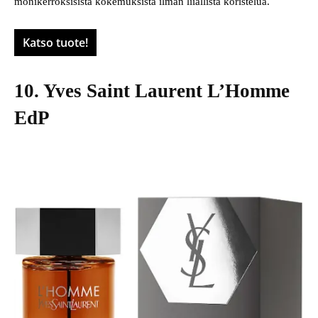
monikerroksisista kokemuksista ilman liiallista koristelua.
Katso tuote!
10. Yves Saint Laurent L’Homme
EdP