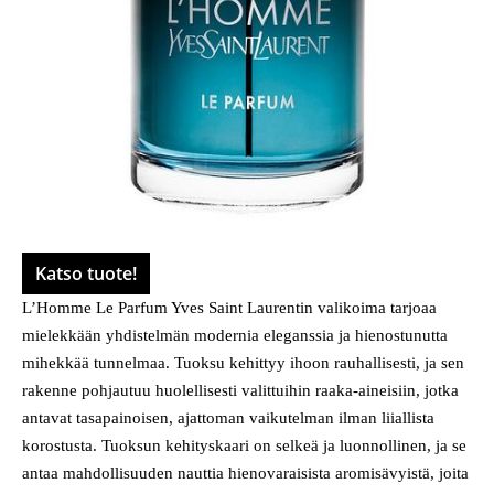
Katso tuote!
L’Homme Le Parfum Yves Saint Laurentin valikoima tarjoaa
mielekkään yhdistelmän modernia eleganssia ja hienostunutta
mihekkää tunnelmaa. Tuoksu kehittyy ihoon rauhallisesti, ja sen
rakenne pohjautuu huolellisesti valittuihin raaka-aineisiin, jotka
antavat tasapainoisen, ajattoman vaikutelman ilman liiallista
korostusta. Tuoksun kehityskaari on selkeä ja luonnollinen, ja se
antaa mahdollisuuden nauttia hienovaraisista aromisävyistä, joita