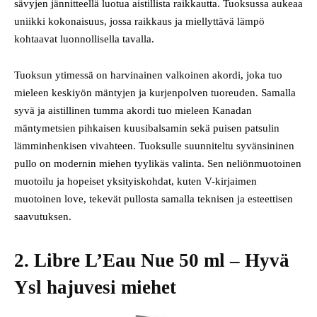
sävyjen jännitteellä luotua aistillista raikkautta. Tuoksussa aukeaa
uniikki kokonaisuus, jossa raikkaus ja miellyttävä lämpö
kohtaavat luonnollisella tavalla.
Tuoksun ytimessä on harvinainen valkoinen akordi, joka tuo
mieleen keskiyön mäntyjen ja kurjenpolven tuoreuden. Samalla
syvä ja aistillinen tumma akordi tuo mieleen Kanadan
mäntymetsien pihkaisen kuusibalsamin sekä puisen patsulin
lämminhenkisen vivahteen. Tuoksulle suunniteltu syvänsininen
pullo on modernin miehen tyylikäs valinta. Sen neliönmuotoinen
muotoilu ja hopeiset yksityiskohdat, kuten V-kirjaimen
muotoinen love, tekevät pullosta samalla teknisen ja esteettisen
saavutuksen.
2. Libre L’Eau Nue 50 ml – Hyvä
Ysl hajuvesi miehet