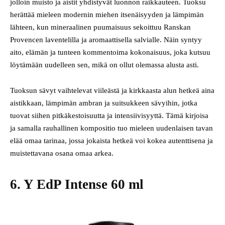
jolloin muisto ja aistit yhdistyvät luonnon raikkauteen. Tuoksu
herättää mieleen modernin miehen itsenäisyyden ja lämpimän
lähteen, kun mineraalinen puumaisuus sekoittuu Ranskan
Provencen laventelilla ja aromaattisella salvialle. Näin syntyy
aito, elämän ja tunteen kommentoima kokonaisuus, joka kutsuu
löytämään uudelleen sen, mikä on ollut olemassa alusta asti.
Tuoksun sävyt vaihtelevat viileästä ja kirkkaasta alun hetkeä aina
aistikkaan, lämpimän ambran ja suitsukkeen sävyihin, jotka
tuovat siihen pitkäkestoisuutta ja intensiivisyyttä. Tämä kirjoisa
ja samalla rauhallinen kompositio tuo mieleen uudenlaisen tavan
elää omaa tarinaa, jossa jokaista hetkeä voi kokea autenttisena ja
muistettavana osana omaa arkea.
6. Y EdP Intense 60 ml