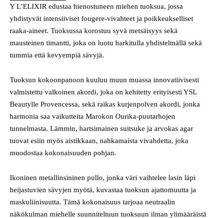
Y L’ELIXIR edustaa hienostuneen miehen tuoksua, jossa
yhdistyvät intensiiviset fougere‐vivahteet ja poikkeukselliset
raaka-aineet. Tuoksussa korostuu syvä metsäisyys sekä
mausteinen timantti, joka on luotu harkitulla yhdistelmällä sekä
tummia että kevyempiä sävyjä.
Tuoksun kokoonpanoon kuuluu muun muassa innovatiivisesti
valmistettu valkoinen akordi, joka on kehitetty erityisesti YSL
Beautylle Provencessa, sekä raikas kurjenpolven akordi, jonka
harmonia saa vaikutteita Marokon Ourika-puutarhojen
tunnelmasta. Lämmin, hartsimainen suitsuke ja arvokas agar
tuovat esiin myös aistikkaan, nahkamaista vivahdetta, joka
muodostaa kokonaisuuden pohjan.
Ikoninen metallinsininen pullo, jonka väri vaihtelee lasin läpi
heijastuvien sävyjen myötä, kuvastaa tuoksun ajattomuutta ja
maskuliinisuutta. Tämä kokonaisuus tarjoaa neutraalin
näkökulman miehelle suunniteltuun tuoksuun ilman ylimääräistä