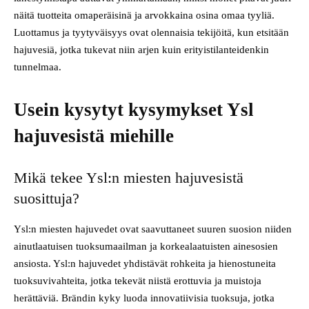
näitä tuotteita omaperäisinä ja arvokkaina osina omaa tyyliä.
Luottamus ja tyytyväisyys ovat olennaisia tekijöitä, kun etsitään
hajuvesiä, jotka tukevat niin arjen kuin erityistilanteidenkin
tunnelmaa.
Usein kysytyt kysymykset Ysl
hajuvesistä miehille
Mikä tekee Ysl:n miesten hajuvesistä
suosittuja?
Ysl:n miesten hajuvedet ovat saavuttaneet suuren suosion niiden
ainutlaatuisen tuoksumaailman ja korkealaatuisten ainesosien
ansiosta. Ysl:n hajuvedet yhdistävät rohkeita ja hienostuneita
tuoksuvivahteita, jotka tekevät niistä erottuvia ja muistoja
herättäviä. Brändin kyky luoda innovatiivisia tuoksuja, jotka