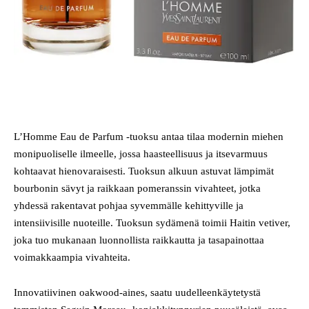
L’Homme Eau de Parfum -tuoksu antaa tilaa modernin miehen
monipuoliselle ilmeelle, jossa haasteellisuus ja itsevarmuus
kohtaavat hienovaraisesti. Tuoksun alkuun astuvat lämpimät
bourbonin sävyt ja raikkaan pomeranssin vivahteet, jotka
yhdessä rakentavat pohjaa syvemmälle kehittyville ja
intensiivisille nuoteille. Tuoksun sydämenä toimii Haitin vetiver,
joka tuo mukanaan luonnollista raikkautta ja tasapainottaa
voimakkaampia vivahteita.
Innovatiivinen oakwood-aines, saatu uudelleenkäytetystä