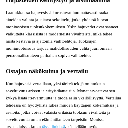
Laadukkaissa hajuvesissä korostuvat huomattavasti raaka-
aineiden valinta ja taitava sekoittelu, jotka yhdessä luovat
monitasoisen tuoksukokemuksen. Ysl:n hajuvedet ovat saaneet
vaikutteita klassisista ja moderneista vivahteista, mikä tekee
niistä kestäviä ja ajattomia vaihtoehtoja. Tuoksujen
monimuotoisuus tarjoaa mahdollisuuden valita juuri omaan
persoonallisuuteen parhaiten sopiva vaihtoehto.
Ostajan näkökulma ja vertailu
Kun hajuvesiä vertaillaan, yksi tärkeä tekijä on tuoksun
soveltuvuus arkeen ja erityistilanteisiin. Monet arvostavat sen
kykyä lisätä itsevarmuutta ja tuoda esiin yksilöllisyyttä. Vertailua
tehdessä on hyödyllistä lukea muiden käyttäjien kokemuksia ja
arvioita, jotka voivat valaista erilaisia tuoksun vivahteita ja
soveltuvuutta oman elämäntilanteen tarpeisiin. Monissa
arvosteluissa, kuten
tässä linkissä
, käsitellään myös