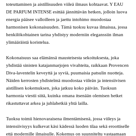
toteuttaminen ja aistillisuuden viileä ilmaus kohtaavat. Y EAU
DE PARFUM INTENSE esittää jännittävän hetken, jolloin luova
energia pääsee valloilleen ja jaettu intohimo muodostaa
harmonisen kokonaisuuden. Tämä tuoksu kuvaa ilmaisua, jossa
henkilökohtainen tarina yhdistyy moderniin eleganssiin ilman
ylimääräistä koristelua.
Kokonaisuus saa elämänsä mausteisesta sekoituksesta, joka
yhdistää sinisten katajanmarjojen vivahteita, raikkaan Provencen
Diva-laventelin keveyttä ja syviä, puumaisia patsulin nuotteja.
Näiden kerrosten yhdistelmä muodostaa viileän ja intensiivisen
aistillisen kokemuksen, joka jatkuu koko päivän. Tuoksun
harmonia viestii siitä, kuinka omana itsenään olemisen hetket
rikastuttavat arkea ja juhlahetkiä yhtä lailla.
Tuoksu toimii hienovaraisena ilmentämisenä, jossa viileys ja
intensiivisyys kulkevat käsi kädessä luoden tilaa sekä eroottiselle
että modernille ilmaisulle. Kokemus on suunniteltu vastaamaan