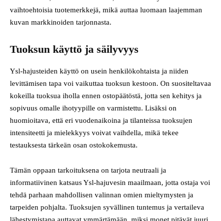
vaihtoehtoisia tuotemerkkejä, mikä auttaa luomaan laajemman
kuvan markkinoiden tarjonnasta.
Tuoksun käyttö ja säilyvyys
Ysl-hajusteiden käyttö on usein henkilökohtaista ja niiden
levittämisen tapa voi vaikuttaa tuoksun kestoon. On suositeltavaa
kokeilla tuoksua iholla ennen ostopäätöstä, jotta sen kehitys ja
sopivuus omalle ihotyypille on varmistettu. Lisäksi on
huomioitava, että eri vuodenaikoina ja tilanteissa tuoksujen
intensiteetti ja mielekkyys voivat vaihdella, mikä tekee
testauksesta tärkeän osan ostokokemusta.
Tämän oppaan tarkoituksena on tarjota neutraali ja
informatiivinen katsaus Ysl-hajuvesin maailmaan, jotta ostaja voi
tehdä parhaan mahdollisen valinnan omien mieltymysten ja
tarpeiden pohjalta. Tuoksujen syvällinen tuntemus ja vertaileva
lähestymistapa auttavat ymmärtämään, miksi monet pitävät juuri