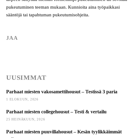
pukeutuminen teeman mukaan. Kunnioita aina työpaikkasi
sääntöjä tai tapahtuman pukeutumisohjeita.
JAA
UUSIMMAT
Parhaat miesten vakosamettihousut – Testissä 3 paria
1 ELOKUUN, 2026
Parhaat miesten collegehousut – Testi & vertailu
25 HEINÄKUUN, 2026
Parhaat miesten puuvillahousut – Kesän tyylikkäimmät