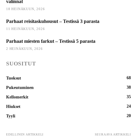
valinnat
18 HEINÄKUUN, 2026
Parhaat reisitaskuhousut – Testissä 3 parasta
11 HEINÄKUUN, 2026
Parhaat miesten farkut – Testissä 5 parasta
2 HEINÄKUUN, 2026
SUOSITUT
68
Tuoksut
38
Pukeutuminen
35
Kellomerkit
24
Hiukset
20
Tyyli
EDELLINEN ARTIKKELI
SEURAAVA ARTIKKELI