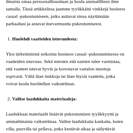
ilmaista omaa persoonallisuuttaan ja luoda ammatillinen ilme
samalla. Tässä artikkelissa jaamme tyylikkäitä vinkkejä business
casual -pukeutumiseen, jotka auttavat sinua näyttämään
parhaaltasi ja antavat itsevarmuutta pukeutumiseesi.
Huolehdi vaatteiden istuvuudesta:
Yksi tärkeimmistä seikoista business casual -pukeutumisessa on
vaatteiden istuvuus. Sekä miesten että naisten tulee varmistaa,
että vaatteet istuvat hyvin ja korostavat vartalon muotoja
sopivasti. Vältä liian tiukkoja tai liian löysiä vaatteita, jotka
voivat luoda huolitellun vaikutelman.
Valitse laadukkaita materiaaleja:
Laadukkaat materiaalit lisäävät pukeutumisen tyylikkyyttä ja
ammattimaista vaikutelmaa. Valitse laadukkaita kankaita, kuten
villa, puuvilla tai pellava, jotka kestävät aikaa ja säilyttävät