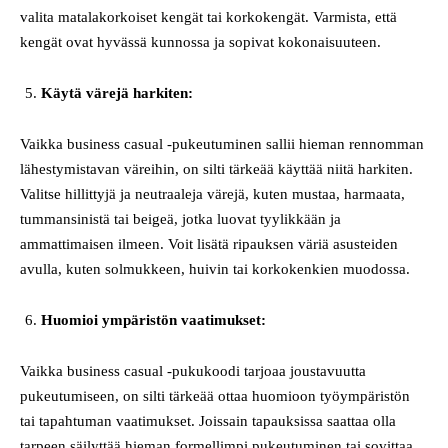
valita matalakorkoiset kengät tai korkokengät. Varmista, että
kengät ovat hyvässä kunnossa ja sopivat kokonaisuuteen.
Käytä värejä harkiten:
Vaikka business casual -pukeutuminen sallii hieman rennomman
lähestymistavan väreihin, on silti tärkeää käyttää niitä harkiten.
Valitse hillittyjä ja neutraaleja värejä, kuten mustaa, harmaata,
tummansinistä tai beigeä, jotka luovat tyylikkään ja
ammattimaisen ilmeen. Voit lisätä ripauksen väriä asusteiden
avulla, kuten solmukkeen, huivin tai korkokenkien muodossa.
Huomioi ympäristön vaatimukset:
Vaikka business casual -pukukoodi tarjoaa joustavuutta
pukeutumiseen, on silti tärkeää ottaa huomioon työympäristön
tai tapahtuman vaatimukset. Joissain tapauksissa saattaa olla
tarpeen säilyttää hieman formellimpi pukeutuminen tai sovittaa