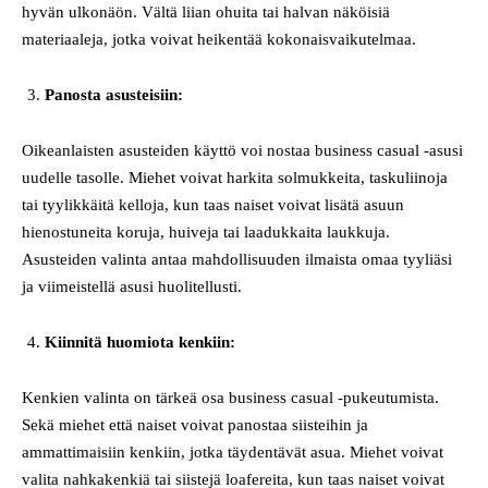
hyvän ulkonäön. Vältä liian ohuita tai halvan näköisiä
materiaaleja, jotka voivat heikentää kokonaisvaikutelmaa.
Panosta asusteisiin:
Oikeanlaisten asusteiden käyttö voi nostaa business casual -asusi
uudelle tasolle. Miehet voivat harkita solmukkeita, taskuliinoja
tai tyylikkäitä kelloja, kun taas naiset voivat lisätä asuun
hienostuneita koruja, huiveja tai laadukkaita laukkuja.
Asusteiden valinta antaa mahdollisuuden ilmaista omaa tyyliäsi
ja viimeistellä asusi huolitellusti.
Kiinnitä huomiota kenkiin:
Kenkien valinta on tärkeä osa business casual -pukeutumista.
Sekä miehet että naiset voivat panostaa siisteihin ja
ammattimaisiin kenkiin, jotka täydentävät asua. Miehet voivat
valita nahkakenkiä tai siistejä loafereita, kun taas naiset voivat