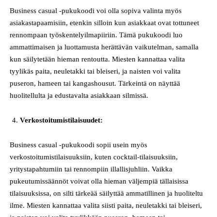
Business casual -pukukoodi voi olla sopiva valinta myös
asiakastapaamisiin, etenkin silloin kun asiakkaat ovat tottuneet
rennompaan työskentelyilmapiiriin. Tämä pukukoodi luo
ammattimaisen ja luottamusta herättävän vaikutelman, samalla
kun säilytetään hieman rentoutta. Miesten kannattaa valita
tyylikäs paita, neuletakki tai bleiseri, ja naisten voi valita
puseron, hameen tai kangashousut. Tärkeintä on näyttää
huolitellulta ja edustavalta asiakkaan silmissä.
Verkostoitumistilaisuudet:
Business casual -pukukoodi sopii usein myös
verkostoitumistilaisuuksiin, kuten cocktail-tilaisuuksiin,
yritystapahtumiin tai rennompiin illallisjuhliin. Vaikka
pukeutumissäännöt voivat olla hieman väljempiä tällaisissa
tilaisuuksissa, on silti tärkeää säilyttää ammatillinen ja huoliteltu
ilme. Miesten kannattaa valita siisti paita, neuletakki tai bleiseri,