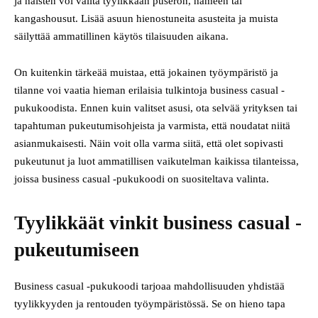
ja naisten voi valita tyylikkään puseron, hameen tai
kangashousut. Lisää asuun hienostuneita asusteita ja muista
säilyttää ammatillinen käytös tilaisuuden aikana.
On kuitenkin tärkeää muistaa, että jokainen työympäristö ja
tilanne voi vaatia hieman erilaisia tulkintoja business casual -
pukukoodista. Ennen kuin valitset asusi, ota selvää yrityksen tai
tapahtuman pukeutumisohjeista ja varmista, että noudatat niitä
asianmukaisesti. Näin voit olla varma siitä, että olet sopivasti
pukeutunut ja luot ammatillisen vaikutelman kaikissa tilanteissa,
joissa business casual -pukukoodi on suositeltava valinta.
Tyylikkäät vinkit business casual -
pukeutumiseen
Business casual -pukukoodi tarjoaa mahdollisuuden yhdistää
tyylikkyyden ja rentouden työympäristössä. Se on hieno tapa