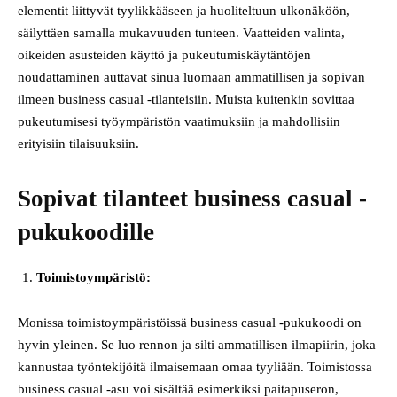
elementit liittyvät tyylikkääseen ja huoliteltuun ulkonäköön,
säilyttäen samalla mukavuuden tunteen. Vaatteiden valinta,
oikeiden asusteiden käyttö ja pukeutumiskäytäntöjen
noudattaminen auttavat sinua luomaan ammatillisen ja sopivan
ilmeen business casual -tilanteisiin. Muista kuitenkin sovittaa
pukeutumisesi työympäristön vaatimuksiin ja mahdollisiin
erityisiin tilaisuuksiin.
Sopivat tilanteet business casual -
pukukoodille
Toimistoympäristö:
Monissa toimistoympäristöissä business casual -pukukoodi on
hyvin yleinen. Se luo rennon ja silti ammatillisen ilmapiirin, joka
kannustaa työntekijöitä ilmaisemaan omaa tyyliään. Toimistossa
business casual -asu voi sisältää esimerkiksi paitapuseron,