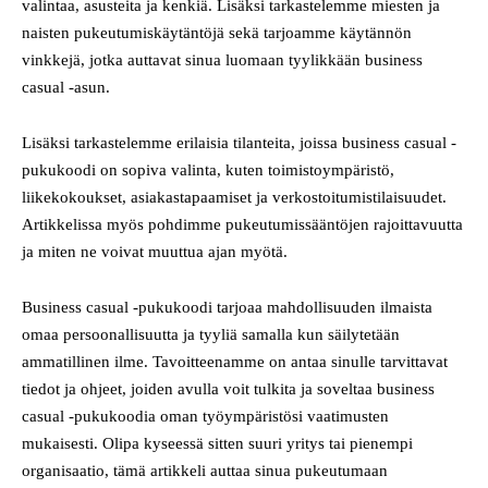
valintaa, asusteita ja kenkiä. Lisäksi tarkastelemme miesten ja
naisten pukeutumiskäytäntöjä sekä tarjoamme käytännön
vinkkejä, jotka auttavat sinua luomaan tyylikkään business
casual -asun.
Lisäksi tarkastelemme erilaisia tilanteita, joissa business casual -
pukukoodi on sopiva valinta, kuten toimistoympäristö,
liikekokoukset, asiakastapaamiset ja verkostoitumistilaisuudet.
Artikkelissa myös pohdimme pukeutumissääntöjen rajoittavuutta
ja miten ne voivat muuttua ajan myötä.
Business casual -pukukoodi tarjoaa mahdollisuuden ilmaista
omaa persoonallisuutta ja tyyliä samalla kun säilytetään
ammatillinen ilme. Tavoitteenamme on antaa sinulle tarvittavat
tiedot ja ohjeet, joiden avulla voit tulkita ja soveltaa business
casual -pukukoodia oman työympäristösi vaatimusten
mukaisesti. Olipa kyseessä sitten suuri yritys tai pienempi
organisaatio, tämä artikkeli auttaa sinua pukeutumaan