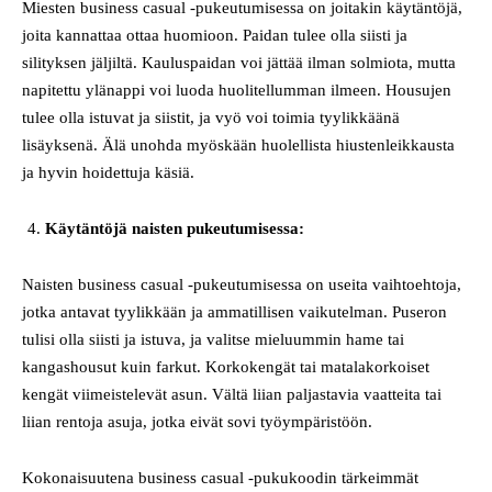
Miesten business casual -pukeutumisessa on joitakin käytäntöjä,
joita kannattaa ottaa huomioon. Paidan tulee olla siisti ja
silityksen jäljiltä. Kauluspaidan voi jättää ilman solmiota, mutta
napitettu ylänappi voi luoda huolitellumman ilmeen. Housujen
tulee olla istuvat ja siistit, ja vyö voi toimia tyylikkäänä
lisäyksenä. Älä unohda myöskään huolellista hiustenleikkausta
ja hyvin hoidettuja käsiä.
Käytäntöjä naisten pukeutumisessa:
Naisten business casual -pukeutumisessa on useita vaihtoehtoja,
jotka antavat tyylikkään ja ammatillisen vaikutelman. Puseron
tulisi olla siisti ja istuva, ja valitse mieluummin hame tai
kangashousut kuin farkut. Korkokengät tai matalakorkoiset
kengät viimeistelevät asun. Vältä liian paljastavia vaatteita tai
liian rentoja asuja, jotka eivät sovi työympäristöön.
Kokonaisuutena business casual -pukukoodin tärkeimmät