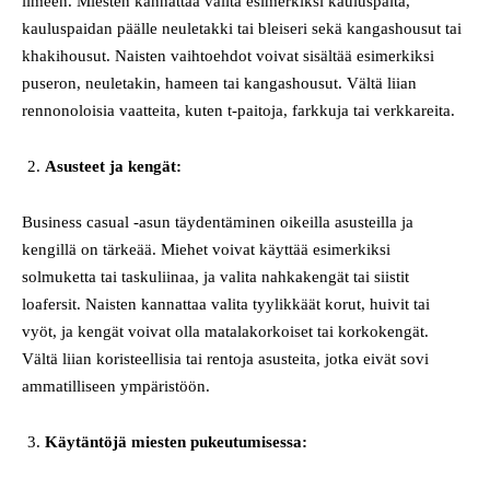
ilmeen. Miesten kannattaa valita esimerkiksi kauluspaita,
kauluspaidan päälle neuletakki tai bleiseri sekä kangashousut tai
khakihousut. Naisten vaihtoehdot voivat sisältää esimerkiksi
puseron, neuletakin, hameen tai kangashousut. Vältä liian
rennonoloisia vaatteita, kuten t-paitoja, farkkuja tai verkkareita.
Asusteet ja kengät:
Business casual -asun täydentäminen oikeilla asusteilla ja
kengillä on tärkeää. Miehet voivat käyttää esimerkiksi
solmuketta tai taskuliinaa, ja valita nahkakengät tai siistit
loafersit. Naisten kannattaa valita tyylikkäät korut, huivit tai
vyöt, ja kengät voivat olla matalakorkoiset tai korkokengät.
Vältä liian koristeellisia tai rentoja asusteita, jotka eivät sovi
ammatilliseen ympäristöön.
Käytäntöjä miesten pukeutumisessa: