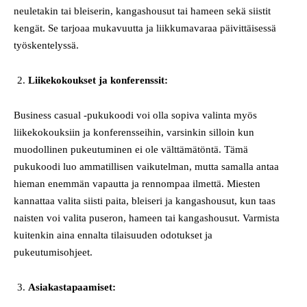
neuletakin tai bleiserin, kangashousut tai hameen sekä siistit
kengät. Se tarjoaa mukavuutta ja liikkumavaraa päivittäisessä
työskentelyssä.
Liikekokoukset ja konferenssit:
Business casual -pukukoodi voi olla sopiva valinta myös
liikekokouksiin ja konferensseihin, varsinkin silloin kun
muodollinen pukeutuminen ei ole välttämätöntä. Tämä
pukukoodi luo ammatillisen vaikutelman, mutta samalla antaa
hieman enemmän vapautta ja rennompaa ilmettä. Miesten
kannattaa valita siisti paita, bleiseri ja kangashousut, kun taas
naisten voi valita puseron, hameen tai kangashousut. Varmista
kuitenkin aina ennalta tilaisuuden odotukset ja
pukeutumisohjeet.
Asiakastapaamiset: