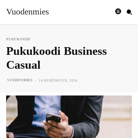
Vuodenmies
PUKUKOODI
Pukukoodi Business
Casual
-
VUODENMIES
14 HUHTIKUUN, 2024