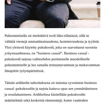
Pukeutumisella on merkittävä rooli liike-elämässä, sillä se
välittää viestejä ammattimaisuudesta, luotettavuudesta ja tyylistä.
Yksi yleisesti käytetty pukukoodi, joka on saavuttanut suosiota
yritysmaailmassa, on ”business casual”. Business casual -
pukukoodi tarjoaa vaihtoehdon perinteiselle muodolliselle
pukeutumiselle ja luo samalla rentouttavamman ja mukavamman
ilmapiirin työympäristössä.
Tämän artikkelin tarkoituksena on tutustua syvemmin business
casual -pukukoodiin ja tarjota kattava opas sen ymmärtämiseen
ja noudattamiseen. Artikkelissa käsitellään pukukoodin
määritelmää sekä keskeisiä elementtejä, kuten vaatteiden