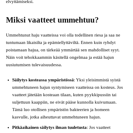
elvyttämiseksi.
Miksi vaatteet ummehtuu?
Ummehtunut haju vaatteissa voi olla todellinen riesa ja saa ne
tuntumaan likaisilta ja epämiellyttäviltä. Ennen kuin ryhdyt
poistamaan hajua, on tärkeää ymmärtää sen mahdolliset syyt.
Näin voit tehokkaammin käsitellä ongelmaa ja estää hajun
uusiutumisen tulevaisuudessa.
Säilytys kosteassa ympäristössä
: Yksi yleisimmistä syistä
ummehtuneen hajun syntymiseen vaatteissa on kosteus. Jos
vaatteet jätetään kosteaan tilaan, kuten pyykkipussiin tai
suljettuun kaappiin, ne eivät pääse kunnolla kuivumaan.
Tämä luo otollisen ympäristön bakteerien ja homeen
kasvulle, jotka aiheuttavat ummehtuneen hajun.
Pitkäaikainen säilytys ilman tuuletusta
: Jos vaatteet