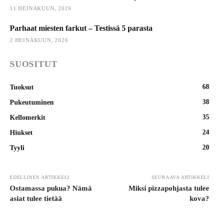
11 HEINÄKUUN, 2026
Parhaat miesten farkut – Testissä 5 parasta
2 HEINÄKUUN, 2026
SUOSITUT
68
Tuoksut
38
Pukeutuminen
35
Kellomerkit
24
Hiukset
20
Tyyli
EDELLINEN ARTIKKELI
SEURAAVA ARTIKKELI
Ostamassa pukua? Nämä
Miksi pizzapohjasta tulee
asiat tulee tietää
kova?