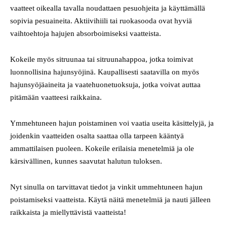
vaatteet oikealla tavalla noudattaen pesuohjeita ja käyttämällä
sopivia pesuaineita. Aktiivihiili tai ruokasooda ovat hyviä
vaihtoehtoja hajujen absorboimiseksi vaatteista.
Kokeile myös sitruunaa tai sitruunahappoa, jotka toimivat
luonnollisina hajunsyöjinä. Kaupallisesti saatavilla on myös
hajunsyöjäaineita ja vaatehuonetuoksuja, jotka voivat auttaa
pitämään vaatteesi raikkaina.
Ymmehtuneen hajun poistaminen voi vaatia useita käsittelyjä, ja
joidenkin vaatteiden osalta saattaa olla tarpeen kääntyä
ammattilaisen puoleen. Kokeile erilaisia menetelmiä ja ole
kärsivällinen, kunnes saavutat halutun tuloksen.
Nyt sinulla on tarvittavat tiedot ja vinkit ummehtuneen hajun
poistamiseksi vaatteista. Käytä näitä menetelmiä ja nauti jälleen
raikkaista ja miellyttävistä vaatteista!