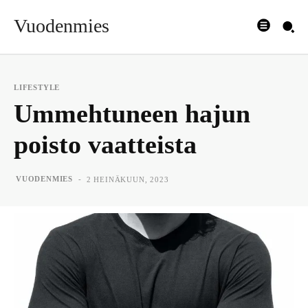
Vuodenmies
LIFESTYLE
Ummehtuneen hajun
poisto vaatteista
-
VUODENMIES
2 HEINÄKUUN, 2023