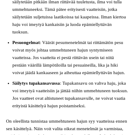
säilytetään pitkään ilman riittävää tuuletusta, ilma voi tulla
ummehtuneeksi. Tämä pätee erityisesti vaatteisiin, jotka
säilytetään suljetuissa laatikoissa tai kaapeissa. Ilman kiertoa
haju voi imeytyä kankaisiin ja luoda epämiellyttävän
tuoksun.
Pesuongelmat
: Väärät pesumenetelmät tai riittämätön pesu
voivat myös johtaa ummehtuneen hajun syntymiseen
vaatteissa. Jos vaatteita ei pestä riittävän usein tai niitä
pestään väärillä lämpötiloilla tai pesuaineilla, lika ja hiki
voivat jäädä kankaaseen ja aiheuttaa epämiellyttävän hajun.
Säilytys tupakansavussa
: Tupakansavu on vahva haju, joka
voi imeytyä vaatteisiin ja jättää niihin ummehtuneen tuoksun.
Jos vaatteet ovat altistuneet tupakansavulle, ne voivat vaatia
erityistä käsittelyä hajun poistamiseksi.
On oleellista tunnistaa ummehtuneen hajun syy vaatteissa ennen
sen käsittelyä. Näin voit valita oikeat menetelmät ja varmistaa,