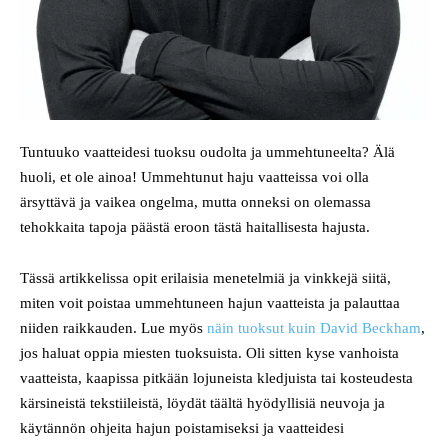
Tuntuuko vaatteidesi tuoksu oudolta ja ummehtuneelta? Älä
huoli, et ole ainoa! Ummehtunut haju vaatteissa voi olla
ärsyttävä ja vaikea ongelma, mutta onneksi on olemassa
tehokkaita tapoja päästä eroon tästä haitallisesta hajusta.
Tässä artikkelissa opit erilaisia menetelmiä ja vinkkejä siitä,
miten voit poistaa ummehtuneen hajun vaatteista ja palauttaa
niiden raikkauden. Lue myös
näin tuoksut kuin David Beckham
,
jos haluat oppia miesten tuoksuista. Oli sitten kyse vanhoista
vaatteista, kaapissa pitkään lojuneista kledjuista tai kosteudesta
kärsineistä tekstiileistä, löydät täältä hyödyllisiä neuvoja ja
käytännön ohjeita hajun poistamiseksi ja vaatteidesi