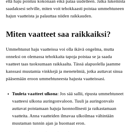
että haju poistuu kokonaan eikä palaa uudelleen. Jatka lukemista
saadaksesi selville, miten voit tehokkaasti poistaa ummehtuneen
hajun vaatteista ja palauttaa niiden raikkauden.
Miten vaatteet saa raikkaiksi?
Ummehtunut haju vaatteissa voi olla ikävä ongelma, mutta
onneksi on olemassa tehokkaita tapoja poistaa se ja saada
vaatteet taas tuoksumaan raikkaalta. Tässä alapuolella jaamme
kanssasi muutamia vinkkejä ja menetelmiä, jotka auttavat sinua
pääsemään eroon ummehtuneesta hajusta vaatteissasi.
Tuuleta vaatteet ulkona
: Jos sää sallii, ripusta ummehtuneet
vaatteesi ulkona auringonvaloon. Tuuli ja auringonvalo
auttavat poistamaan hajuja luonnollisesti ja raikastamaan
vaatteita. Anna vaatteiden ilmavaa ulkoilmaa vähintään
muutaman tunnin ajan ja huomaat eron.