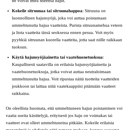
ne voivat imeä itseensä hajut.
Kokeile sitruunaa tai sitruunahappoa
: Sitruuna on
luonnollinen hajunsyöjä, joka voi auttaa poistamaan
ummehtunutta hajua vaatteista. Purista sitruunamehua veteen
ja liota vaatteita tässä seoksessa ennen pesua. Voit myös
pyyhkiä sitruunan kuorella vaatteita, jotta saat niille raikkaan
tuoksun.
Käytä hajunsyöjäainetta tai vaatehuonetuoksua
:
Kaupallisesti saatavilla on erilaisia hajunsyöjäaineita ja
vaatehuonetuoksuja, jotka voivat auttaa neutraloimaan
ummehtunutta hajua. Voit ripustaa näitä tuotteita vaatteiden
joukkoon tai laittaa niitä vaatekaappiisi pitämään vaatteet
raikkaina.
On oleellista huomata, että ummehtuneen hajun poistaminen voi
vaatia useita käsittelyjä, erityisesti jos haju on voimakas tai
vaatteet ovat olleet ummehtuneina pitkään. Kokeile erilaisia
menetelmiä ja yhdistele niitä tarpeen mukaan, kunnes saavutat