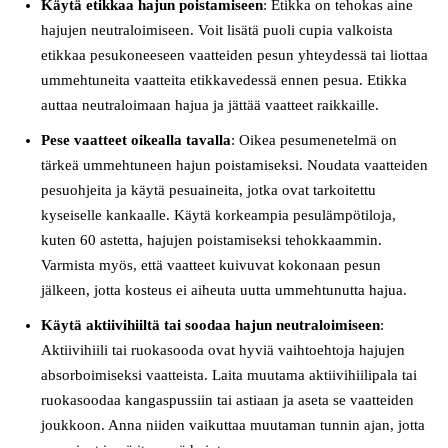
Käytä etikkaa hajun poistamiseen
: Etikka on tehokas aine
hajujen neutraloimiseen. Voit lisätä puoli cupia valkoista
etikkaa pesukoneeseen vaatteiden pesun yhteydessä tai liottaa
ummehtuneita vaatteita etikkavedessä ennen pesua. Etikka
auttaa neutraloimaan hajua ja jättää vaatteet raikkaille.
Pese vaatteet oikealla tavalla
: Oikea pesumenetelmä on
tärkeä ummehtuneen hajun poistamiseksi. Noudata vaatteiden
pesuohjeita ja käytä pesuaineita, jotka ovat tarkoitettu
kyseiselle kankaalle. Käytä korkeampia pesulämpötiloja,
kuten 60 astetta, hajujen poistamiseksi tehokkaammin.
Varmista myös, että vaatteet kuivuvat kokonaan pesun
jälkeen, jotta kosteus ei aiheuta uutta ummehtunutta hajua.
Käytä aktiivihiiltä tai soodaa hajun neutraloimiseen
:
Aktiivihiili tai ruokasooda ovat hyviä vaihtoehtoja hajujen
absorboimiseksi vaatteista. Laita muutama aktiivihiilipala tai
ruokasoodaa kangaspussiin tai astiaan ja aseta se vaatteiden
joukkoon. Anna niiden vaikuttaa muutaman tunnin ajan, jotta