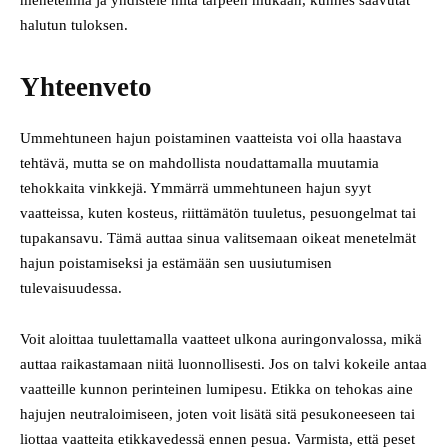
halutun tuloksen.
Yhteenveto
Ummehtuneen hajun poistaminen vaatteista voi olla haastava
tehtävä, mutta se on mahdollista noudattamalla muutamia
tehokkaita vinkkejä. Ymmärrä ummehtuneen hajun syyt
vaatteissa, kuten kosteus, riittämätön tuuletus, pesuongelmat tai
tupakansavu. Tämä auttaa sinua valitsemaan oikeat menetelmät
hajun poistamiseksi ja estämään sen uusiutumisen
tulevaisuudessa.
Voit aloittaa tuulettamalla vaatteet ulkona auringonvalossa, mikä
auttaa raikastamaan niitä luonnollisesti. Jos on talvi kokeile antaa
vaatteille kunnon perinteinen lumipesu. Etikka on tehokas aine
hajujen neutraloimiseen, joten voit lisätä sitä pesukoneeseen tai
liottaa vaatteita etikkavedessä ennen pesua. Varmista, että peset