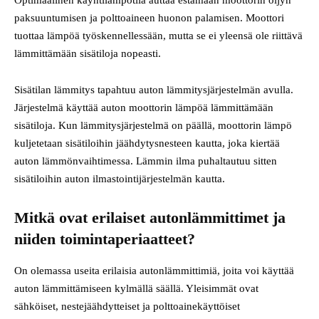
paksuuntumisen ja polttoaineen huonon palamisen. Moottori
tuottaa lämpöä työskennellessään, mutta se ei yleensä ole riittävä
lämmittämään sisätiloja nopeasti.
Sisätilan lämmitys tapahtuu auton lämmitysjärjestelmän avulla.
Järjestelmä käyttää auton moottorin lämpöä lämmittämään
sisätiloja. Kun lämmitysjärjestelmä on päällä, moottorin lämpö
kuljetetaan sisätiloihin jäähdytysnesteen kautta, joka kiertää
auton lämmönvaihtimessa. Lämmin ilma puhaltautuu sitten
sisätiloihin auton ilmastointijärjestelmän kautta.
Mitkä ovat erilaiset autonlämmittimet ja
niiden toimintaperiaatteet?
On olemassa useita erilaisia autonlämmittimiä, joita voi käyttää
auton lämmittämiseen kylmällä säällä. Yleisimmät ovat
sähköiset, nestejäähdytteiset ja polttoainekäyttöiset