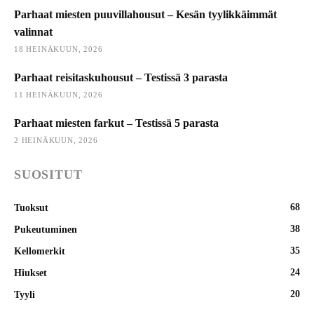
Parhaat miesten puuvillahousut – Kesän tyylikkäimmät
valinnat
18 HEINÄKUUN, 2026
Parhaat reisitaskuhousut – Testissä 3 parasta
11 HEINÄKUUN, 2026
Parhaat miesten farkut – Testissä 5 parasta
2 HEINÄKUUN, 2026
SUOSITUT
68
Tuoksut
38
Pukeutuminen
35
Kellomerkit
24
Hiukset
20
Tyyli