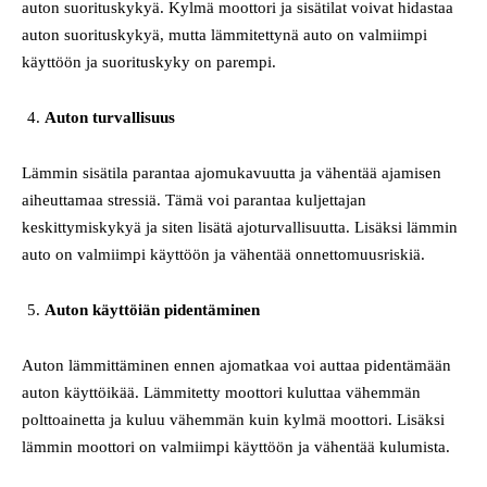
auton suorituskykyä. Kylmä moottori ja sisätilat voivat hidastaa
auton suorituskykyä, mutta lämmitettynä auto on valmiimpi
käyttöön ja suorituskyky on parempi.
Auton turvallisuus
Lämmin sisätila parantaa ajomukavuutta ja vähentää ajamisen
aiheuttamaa stressiä. Tämä voi parantaa kuljettajan
keskittymiskykyä ja siten lisätä ajoturvallisuutta. Lisäksi lämmin
auto on valmiimpi käyttöön ja vähentää onnettomuusriskiä.
Auton käyttöiän pidentäminen
Auton lämmittäminen ennen ajomatkaa voi auttaa pidentämään
auton käyttöikää. Lämmitetty moottori kuluttaa vähemmän
polttoainetta ja kuluu vähemmän kuin kylmä moottori. Lisäksi
lämmin moottori on valmiimpi käyttöön ja vähentää kulumista.