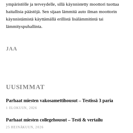
ympäristölle ja terveydelle, sillä käynnistetty moottori tuottaa
haitallisia päästöjä. Sen sijaan lämmitä auto ilman moottorin
käynnistämistä käyttämällä erillistä lisälämmitintä tai
lämmityspuhallinta.
JAA
UUSIMMAT
Parhaat miesten vakosamettihousut – Testissä 3 paria
1 ELOKUUN, 2026
Parhaat miesten collegehousut – Testi & vertailu
25 HEINÄKUUN, 2026