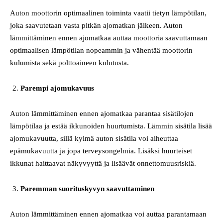
Auton moottorin optimaalinen toiminta vaatii tietyn lämpötilan,
joka saavutetaan vasta pitkän ajomatkan jälkeen. Auton
lämmittäminen ennen ajomatkaa auttaa moottoria saavuttamaan
optimaalisen lämpötilan nopeammin ja vähentää moottorin
kulumista sekä polttoaineen kulutusta.
Parempi ajomukavuus
Auton lämmittäminen ennen ajomatkaa parantaa sisätilojen
lämpötilaa ja estää ikkunoiden huurtumista. Lämmin sisätila lisää
ajomukavuutta, sillä kylmä auton sisätila voi aiheuttaa
epämukavuutta ja jopa terveysongelmia. Lisäksi huurteiset
ikkunat haittaavat näkyvyyttä ja lisäävät onnettomuusriskiä.
Paremman suorituskyvyn saavuttaminen
Auton lämmittäminen ennen ajomatkaa voi auttaa parantamaan