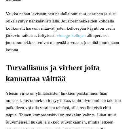
Vaikka nahan lävistäminen neulalla onnistuu, tasainen ja siisti
reikä syntyy nahkalävistäjällä. Joustorannekkeiden kohdalla
kotikonstit harvoin riittävät, joten kellosepän käynti on usein
järkevin ratkaisu. Erityisesti
vintage-kellojen
alkuperäiset
joustorannekkeet voivat menettää arvoaan, jos niitä muokataan
kotona.
Turvallisuus ja virheet joita
kannattaa välttää
Yleisin virhe on ylimääräisten linkkien poistaminen liian
nopeasti. Jos ranneke kiristyy liikaa, tapin hivuttaminen takaisin
paikalleen voi olla visainen tehtävä, sillä osa linkeistä ehtii
taipua. Toinen kompastuskivi on työkalun valinta. Liian suuri
ruuvimeisseli liukuu ja rikkoo ruuvinkannan, minkä jälkeen