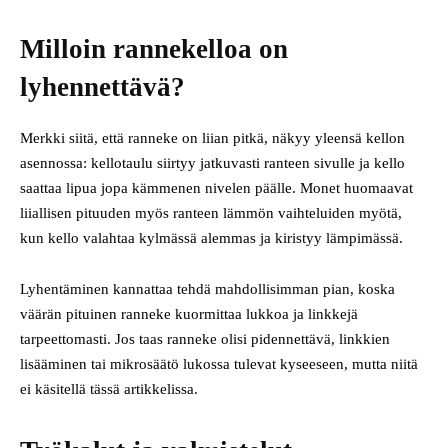
Milloin rannekelloa on
lyhennettävä?
Merkki siitä, että ranneke on liian pitkä, näkyy yleensä kellon
asennossa: kellotaulu siirtyy jatkuvasti ranteen sivulle ja kello
saattaa lipua jopa kämmenen nivelen päälle. Monet huomaavat
liiallisen pituuden myös ranteen lämmön vaihteluiden myötä,
kun kello valahtaa kylmässä alemmas ja kiristyy lämpimässä.
Lyhentäminen kannattaa tehdä mahdollisimman pian, koska
väärän pituinen ranneke kuormittaa lukkoa ja linkkejä
tarpeettomasti. Jos taas ranneke olisi pidennettävä, linkkien
lisääminen tai mikro­säätö lukossa tulevat kyseeseen, mutta niitä
ei käsitellä tässä artikkelissa.