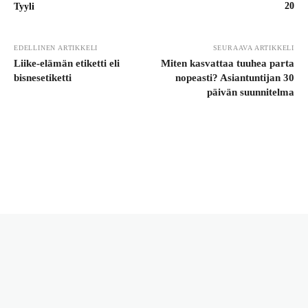
20
Tyyli
EDELLINEN ARTIKKELI
SEURAAVA ARTIKKELI
Liike-elämän etiketti eli
Miten kasvattaa tuuhea parta
bisnesetiketti
nopeasti? Asiantuntijan 30
päivän suunnitelma