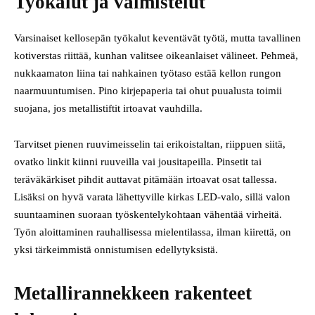
Työkalut ja valmistelut
Varsinaiset kellosepän työkalut keventävät työtä, mutta tavallinen
kotiverstas riittää, kunhan valitsee oikeanlaiset välineet. Pehmeä,
nukkaamaton liina tai nahkainen työtaso estää kellon rungon
naarmuuntumisen. Pino kirjepaperia tai ohut puualusta toimii
suojana, jos metallistiftit irtoavat vauhdilla.
Tarvitset pienen ruuvimeisselin tai erikoistaltan, riippuen siitä,
ovatko linkit kiinni ruuveilla vai jousitapeilla. Pinsetit tai
teräväkärkiset pihdit auttavat pitämään irtoavat osat tallessa.
Lisäksi on hyvä varata lähettyville kirkas LED-valo, sillä valon
suuntaaminen suoraan työskentelykohtaan vähentää virheitä.
Työn aloittaminen rauhallisessa mielentilassa, ilman kiirettä, on
yksi tärkeimmistä onnistumisen edellytyksistä.
Metallirannekkeen rakenteet