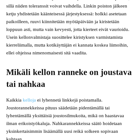
sillä niiden toleranssit voivat vaihdella. Linkin poiston jälkeen
ketju yhdistetään käänteisessä järjestyksessä: holkki asetetaan
paikoilleen, ruuvi kiinnitetään myötäpäivään ja kiristetään
loppuun asti, mutta vain kevyesti, jotta kierteet eivät vaurioidu.
Usein kellonvalmistaja suosittelee kiristyksen varmistamista
kierreliimalla, mutta kotikäyttäjän ei kannata koskea liimoihin,
ellei ohjeissa nimenomaisesti sitä vaadita.
Mikäli kellon ranneke on joustava
tai nahkaa
Kaikkia
kelloja
ei lyhennetä linkkejä poistamalla.
Joustorannekkeissa pituus säädetään pidentämällä tai
lyhentämällä yksittäisiä joustosilmukoita, mikä on haastavaa
ilman erikoistyökaluja. Nahkarannekkeissa säätö hoidetaan
yksinkertaisimmin lisäämällä uusi reikä solkeen sopivaan
kohtaan.