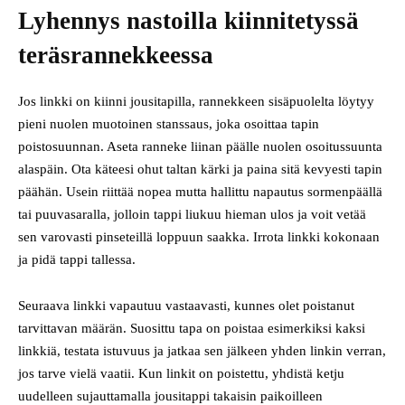
Lyhennys nastoilla kiinnitetyssä
teräsrannekkeessa
Jos linkki on kiinni jousitapilla, rannekkeen sisäpuolelta löytyy
pieni nuolen muotoinen stanssaus, joka osoittaa tapin
poistosuunnan. Aseta ranneke liinan päälle nuolen osoitussuunta
alaspäin. Ota käteesi ohut taltan kärki ja paina sitä kevyesti tapin
päähän. Usein riittää nopea mutta hallittu napautus sormenpäällä
tai puuvasaralla, jolloin tappi liukuu hieman ulos ja voit vetää
sen varovasti pinseteillä loppuun saakka. Irrota linkki kokonaan
ja pidä tappi tallessa.
Seuraava linkki vapautuu vastaavasti, kunnes olet poistanut
tarvittavan määrän. Suosittu tapa on poistaa esimerkiksi kaksi
linkkiä, testata istuvuus ja jatkaa sen jälkeen yhden linkin verran,
jos tarve vielä vaatii. Kun linkit on poistettu, yhdistä ketju
uudelleen sujauttamalla jousitappi takaisin paikoilleen