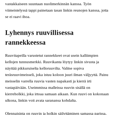
vastakkaiseen suuntaan nuolimerkinnän kanssa. Työn
viimeistelyssä tappi painetaan tasan linkin reunojen kanssa, jotta
se ei raavi ihoa.
Lyhennys ruuvillisessa
rannekkeessa
Ruuvitapeilla varustetut rannekkeet ovat usein kalliimpien
kellojen tunnusmerkki. Ruuvikanta löytyy linkin sivusta ja
näyttää pikkuruiselta kelloruuvilta. Valitse sopiva
teräsruuvimeisseli, joka istuu koloon juuri ilman väljyyttä. Painu
meisselin varrella ruuvia vasten napakasti ja kierrä irti
vastapäivään. Useimmissa malleissa ruuvin sisällä on
kierreholkki, joka irtoaa samaan aikaan. Kun ruuvi on kokonaan
ulkona, linkin voit avata saranansa kohdalta.
Olennaisinta on ruuvin ja holkin säilyttäminen samassa parissa,