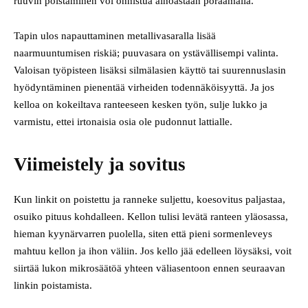
ruuvin poistaminen voi onnistua ainoastaan poraamalla.
Tapin ulos napauttaminen metallivasaralla lisää
naarmuuntumisen riskiä; puuvasara on ystävällisempi valinta.
Valoisan työpisteen lisäksi silmälasien käyttö tai suurennuslasin
hyödyntäminen pienentää virheiden todennäköisyyttä. Ja jos
kelloa on kokeiltava ranteeseen kesken työn, sulje lukko ja
varmistu, ettei irtonaisia osia ole pudonnut lattialle.
Viimeistely ja sovitus
Kun linkit on poistettu ja ranneke suljettu, koesovitus paljastaa,
osuiko pituus kohdalleen. Kellon tulisi levätä ranteen yläosassa,
hieman kyynärvarren puolella, siten että pieni sormenleveys
mahtuu kellon ja ihon väliin. Jos kello jää edelleen löysäksi, voit
siirtää lukon mikro­säätöä yhteen väliasentoon ennen seuraavan
linkin poistamista.