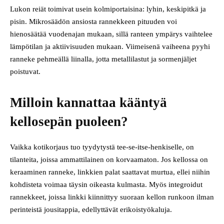
Lukon reiät toimivat usein kolmiportaisina: lyhin, keskipitkä ja
pisin. Mikro­säädön ansiosta rannekkeen pituuden voi
hienosäätää vuodenajan mukaan, sillä ranteen ympärys vaihtelee
lämpötilan ja aktiivisuuden mukaan. Viimeisenä vaiheena pyyhi
ranneke pehmeällä liinalla, jotta metalli­lastut ja sormenjäljet
poistuvat.
Milloin kannattaa kääntyä
kellosepän puoleen?
Vaikka kotikorjaus tuo tyydytystä tee-se-itse-henkiselle, on
tilanteita, joissa ammattilainen on korvaamaton. Jos kellossa on
keraaminen ranneke, linkkien palat saattavat murtua, ellei niihin
kohdisteta voimaa täysin oikeasta kulmasta. Myös integroidut
rannekkeet, joissa linkki kiinnittyy suoraan kellon runkoon ilman
perinteistä jousitappia, edellyttävät erikoistyökaluja.