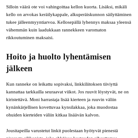
Silloin väärä ote voi vahingoittaa kellon kuorta. Lisäksi, mikäli
kello on arvokas keräilykappale, alkuperäis­kunnon säilyttäminen
tukee jälleenmyyntiarvoa. Kellosepällä lyhennys maksaa yleensä
vähemmän kuin laadukkaan rannekkeen varomaton
rikkoutuminen maksaisi.
Hoito ja huolto lyhentämisen
jälkeen
Kun ranneke on leikattu sopivaksi, linkkiliitoksen tiiviyttä
kannattaa tarkkailla seuraavat viikot. Jos ruuvit löystyvät, ne on
kiristettävä. Moni harrastaja lisää kierteen ja ruuvin väliin
kynänkärjellisen kovettuvaa kynsilakkaa, joka muodostaa
ohuiden kierteiden väliin kitkaa lisäävän kalvon.
Jousitapeilla varustetut linkit puolestaan hyötyvät pienestä