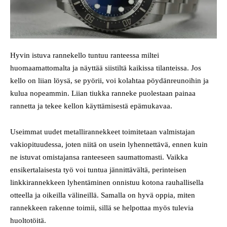
Hyvin istuva rannekello tuntuu ranteessa miltei
huomaamattomalta ja näyttää siistiltä kaikissa tilanteissa. Jos
kello on liian löysä, se pyörii, voi kolahtaa pöydänreunoihin ja
kulua nopeammin. Liian tiukka ranneke puolestaan painaa
rannetta ja tekee kellon käyttämisestä epämukavaa.
Useimmat uudet metallirannekkeet toimitetaan valmistajan
vakiopituudessa, joten niitä on usein lyhennettävä, ennen kuin
ne istuvat omistajansa ranteeseen saumattomasti. Vaikka
ensikertalaisesta työ voi tuntua jännittävältä, perinteisen
linkkirannekkeen lyhentäminen onnistuu kotona rauhallisella
otteella ja oikeilla välineillä. Samalla on hyvä oppia, miten
rannekkeen rakenne toimii, sillä se helpottaa myös tulevia
huoltotöitä.