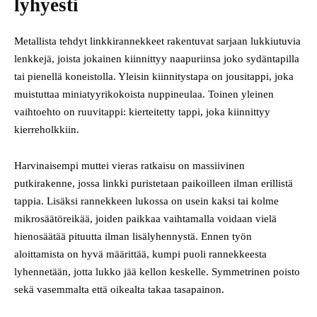
lyhyesti
Metallista tehdyt linkkirannekkeet rakentuvat sarjaan lukkiutuvia
lenkkejä, joista jokainen kiinnittyy naapuriinsa joko sydän­tapilla
tai pienellä koneistolla. Yleisin kiinnitystapa on jousitappi, joka
muistuttaa miniatyyrikokoista nuppineulaa. Toinen yleinen
vaihtoehto on ruuvitappi: kierteitetty tappi, joka kiinnittyy
kierreholkkiin.
Harvinaisempi muttei vieras ratkaisu on massiivinen
putkirakenne, jossa linkki puristetaan paikoilleen ilman erillistä
tappia. Lisäksi rannekkeen lukossa on usein kaksi tai kolme
mikro­säätöreikää, joiden paikkaa vaihtamalla voidaan vielä
hienosäätää pituutta ilman lisälyhennystä. Ennen työn
aloittamista on hyvä määrittää, kumpi puoli rannekkeesta
lyhennetään, jotta lukko jää kellon keskelle. Symmetrinen poisto
sekä vasemmalta että oikealta takaa tasapainon.