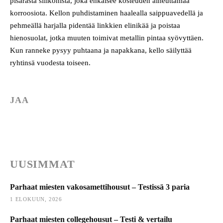
pisarasta silikonista, joka ehkäisee kosteuden aiheuttamaa
korroosiota. Kellon puhdistaminen haalealla saippuavedellä ja
pehmeällä harjalla pidentää linkkien elinikää ja poistaa
hienosuolat, jotka muuten toimivat metallin pintaa syövyttäen.
Kun ranneke pysyy puhtaana ja napakkana, kello säilyttää
ryhtinsä vuodesta toiseen.
JAA
UUSIMMAT
Parhaat miesten vakosamettihousut – Testissä 3 paria
1 ELOKUUN, 2026
Parhaat miesten collegehousut – Testi & vertailu