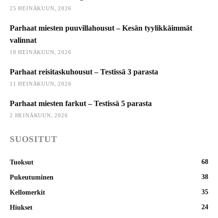
25 HEINÄKUUN, 2026
Parhaat miesten puuvillahousut – Kesän tyylikkäimmät
valinnat
18 HEINÄKUUN, 2026
Parhaat reisitaskuhousut – Testissä 3 parasta
11 HEINÄKUUN, 2026
Parhaat miesten farkut – Testissä 5 parasta
2 HEINÄKUUN, 2026
SUOSITUT
68
Tuoksut
38
Pukeutuminen
35
Kellomerkit
24
Hiukset