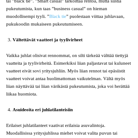
tai ”black tie”. ”Smart casual” tarkoittaa rentoa, mutta siistiä
pukeutumista, kun taas ”business casual” on hieman
muodollisempi tyyli. ”
Black tie
” puolestaan viittaa juhlavaan,
pukukoodin mukaiseen pukeutumiseen.
Vältettävät vaatteet ja tyylivirheet
Vaikka juhlat olisivat rennommat, on silti tärkeää välttää tiettyjä
vaatteita ja tyylivirheitä. Esimerkiksi liian paljastavat tai kuluneet
vaatteet eivät sovi yritysjuhliin. Myös liian rennot tai epäsiistit
vaatteet voivat antaa huolimattoman vaikutelman. Vältä myös
liian näyttävää tai liian värikästä pukeutumista, joka voi herättää
liikaa huomiota.
Asuideoita eri juhlatilanteisiin
Erilaiset juhlatilanteet vaativat erilaisia asuvalintoja.
Muodallisissa yritysjuhlissa miehet voivat valita puvun tai