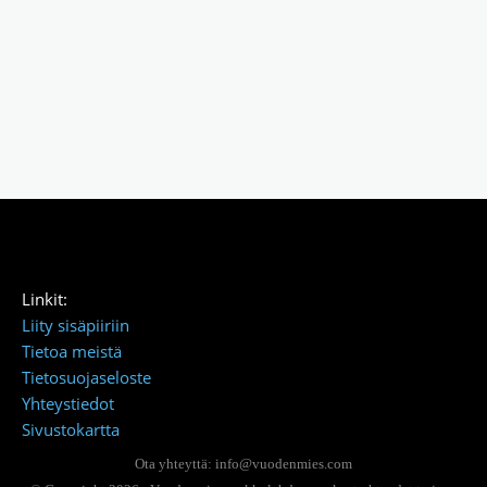
Linkit:
Liity sisäpiiriin
Tietoa meistä
Tietosuojaseloste
Yhteystiedot
Sivustokartta
Ota yhteyttä: info@vuodenmies.com