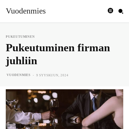
Vuodenmies
PUKEUTUMINEN
Pukeutuminen firman
juhliin
-
VUODENMIES
9 SYYSKUUN, 2024