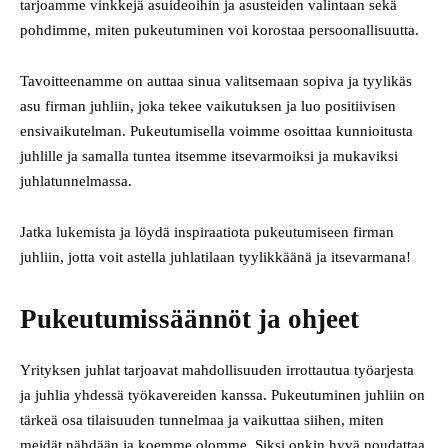
tarjoamme vinkkejä asuideoihin ja asusteiden valintaan sekä
pohdimme, miten pukeutuminen voi korostaa persoonallisuutta.
Tavoitteenamme on auttaa sinua valitsemaan sopiva ja tyylikäs
asu firman juhliin, joka tekee vaikutuksen ja luo positiivisen
ensivaikutelman. Pukeutumisella voimme osoittaa kunnioitusta
juhlille ja samalla tuntea itsemme itsevarmoiksi ja mukaviksi
juhlatunnelmassa.
Jatka lukemista ja löydä inspiraatiota pukeutumiseen firman
juhliin, jotta voit astella juhlatilaan tyylikkäänä ja itsevarmana!
Pukeutumissäännöt ja ohjeet
Yrityksen juhlat tarjoavat mahdollisuuden irrottautua työarjesta
ja juhlia yhdessä työkavereiden kanssa. Pukeutuminen juhliin on
tärkeä osa tilaisuuden tunnelmaa ja vaikuttaa siihen, miten
meidät nähdään ja koemme olomme. Siksi onkin hyvä noudattaa