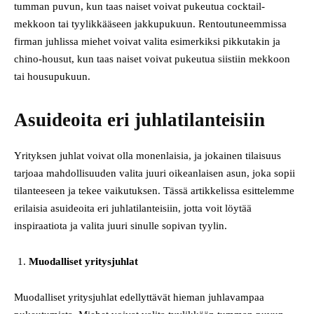
tumman puvun, kun taas naiset voivat pukeutua cocktail-
mekkoon tai tyylikkääseen jakkupukuun. Rentoutuneemmissa
firman juhlissa miehet voivat valita esimerkiksi pikkutakin ja
chino-housut, kun taas naiset voivat pukeutua siistiin mekkoon
tai housupukuun.
Asuideoita eri juhlatilanteisiin
Yrityksen juhlat voivat olla monenlaisia, ja jokainen tilaisuus
tarjoaa mahdollisuuden valita juuri oikeanlaisen asun, joka sopii
tilanteeseen ja tekee vaikutuksen. Tässä artikkelissa esittelemme
erilaisia asuideoita eri juhlatilanteisiin, jotta voit löytää
inspiraatiota ja valita juuri sinulle sopivan tyylin.
Muodalliset yritysjuhlat
Muodalliset yritysjuhlat edellyttävät hieman juhlavampaa