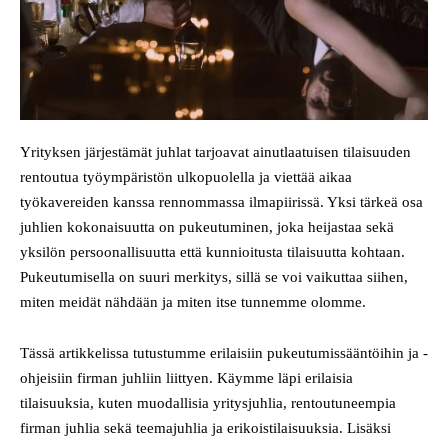
Yrityksen järjestämät juhlat tarjoavat ainutlaatuisen tilaisuuden
rentoutua työympäristön ulkopuolella ja viettää aikaa
työkavereiden kanssa rennommassa ilmapiirissä. Yksi tärkeä osa
juhlien kokonaisuutta on pukeutuminen, joka heijastaa sekä
yksilön persoonallisuutta että kunnioitusta tilaisuutta kohtaan.
Pukeutumisella on suuri merkitys, sillä se voi vaikuttaa siihen,
miten meidät nähdään ja miten itse tunnemme olomme.
Tässä artikkelissa tutustumme erilaisiin pukeutumissääntöihin ja -
ohjeisiin firman juhliin liittyen. Käymme läpi erilaisia
tilaisuuksia, kuten muodallisia yritysjuhlia, rentoutuneempia
firman juhlia sekä teemajuhlia ja erikoistilaisuuksia. Lisäksi