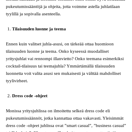
pukeutumissääntöjä ja ohjeita, jotta voimme astella juhlatilaan
tyylillä ja sopivalla asenteella.
Tilaisuuden luonne ja teema
Ennen kuin valitset juhla-asusi, on tärkeää ottaa huomioon
tilaisuuden luonne ja teema. Onko kyseessä muodalliset
yritysjuhlat vai rennompi illanvietto? Onko teemana esimerkiksi
cocktail-tilaisuus tai teemajuhla? Ymmärtämällä tilaisuuden
luonnetta voit valita asusi sen mukaisesti ja välttää mahdolliset
tyylivirheet.
Dress code -ohjeet
Monissa yritysjuhlissa on ilmoitettu selkeä dress code eli
pukeutumissäännöt, jotka kannattaa ottaa vakavasti. Yleisimmät
dress code -ohjeet juhlissa ovat ”smart casual”, ”business casual”