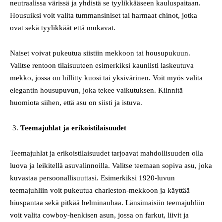
neutraalissa värissä ja yhdistä se tyylikkääseen kauluspaitaan.
Housuiksi voit valita tummansiniset tai harmaat chinot, jotka
ovat sekä tyylikkäät että mukavat.
Naiset voivat pukeutua siistiin mekkoon tai housupukuun.
Valitse rentoon tilaisuuteen esimerkiksi kauniisti laskeutuva
mekko, jossa on hillitty kuosi tai yksivärinen. Voit myös valita
elegantin housupuvun, joka tekee vaikutuksen. Kiinnitä
huomiota siihen, että asu on siisti ja istuva.
Teemajuhlat ja erikoistilaisuudet
Teemajuhlat ja erikoistilaisuudet tarjoavat mahdollisuuden olla
luova ja leikitellä asuvalinnoilla. Valitse teemaan sopiva asu, joka
kuvastaa persoonallisuuttasi. Esimerkiksi 1920-luvun
teemajuhliin voit pukeutua charleston-mekkoon ja käyttää
hiuspantaa sekä pitkää helminauhaa. Länsimaisiin teemajuhliin
voit valita cowboy-henkisen asun, jossa on farkut, liivit ja