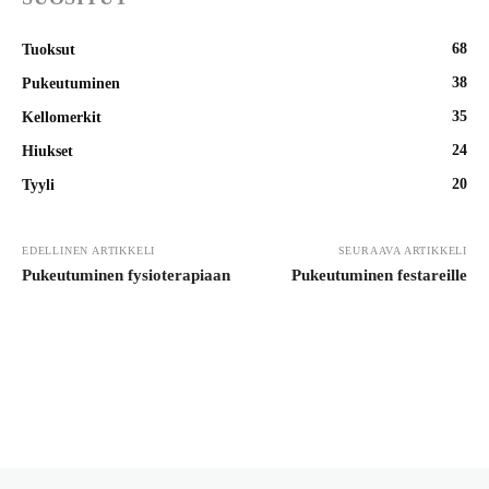
68
Tuoksut
38
Pukeutuminen
35
Kellomerkit
24
Hiukset
20
Tyyli
EDELLINEN ARTIKKELI
SEURAAVA ARTIKKELI
Pukeutuminen fysioterapiaan
Pukeutuminen festareille