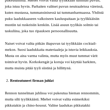
pukeutumista. Miehet voivat valita tyylikkään tumman puvun,
joka istuu hyvin. Parhaiten valitset puvun neutraaleissa väreissä,
kuten mustassa, tummansinisessä tai tummanharmaassa. Yhdistä
puku laadukkaaseen valkoiseen kauluspaitaan ja tyylikkäisiin
mustiin tai ruskeisiin kenkiin. Lisää asuun tyylikäs solmio tai
taskuliina, joka tuo ripauksen persoonallisuutta.
Naiset voivat valita pitkän iltapuvun tai tyylikkään cocktail-
mekon. Suosi laadukkaita materiaaleja ja istuvia leikkauksia.
Musta on aina varma valinta, mutta myös muut tummat värit
toimivat hyvin. Korkokengät ja koruja voi käyttää harkiten,
mutta muista pitää tyyli siistinä ja hillittynä.
Rentoutuneet firman juhlat
Rennon tunnelman juhlissa voi pukeutua hieman rennommin,
mutta silti tyylikkäästi. Miehet voivat valita esimerkiksi
pikkutakin ja chino-housut. Valitse laadukas pikkutakki