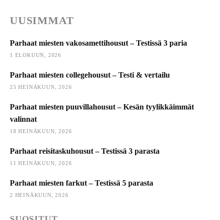
UUSIMMAT
Parhaat miesten vakosamettihousut – Testissä 3 paria
1 ELOKUUN, 2026
Parhaat miesten collegehousut – Testi & vertailu
25 HEINÄKUUN, 2026
Parhaat miesten puuvillahousut – Kesän tyylikkäimmät
valinnat
18 HEINÄKUUN, 2026
Parhaat reisitaskuhousut – Testissä 3 parasta
11 HEINÄKUUN, 2026
Parhaat miesten farkut – Testissä 5 parasta
2 HEINÄKUUN, 2026
SUOSITUT