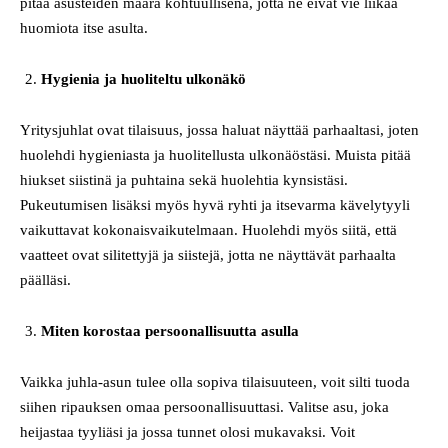
pitää asusteiden määrä kohtuullisena, jotta ne eivät vie liikaa
huomiota itse asulta.
Hygienia ja huoliteltu ulkonäkö
Yritysjuhlat ovat tilaisuus, jossa haluat näyttää parhaaltasi, joten
huolehdi hygieniasta ja huolitellusta ulkonäöstäsi. Muista pitää
hiukset siistinä ja puhtaina sekä huolehtia kynsistäsi.
Pukeutumisen lisäksi myös hyvä ryhti ja itsevarma kävelytyyli
vaikuttavat kokonaisvaikutelmaan. Huolehdi myös siitä, että
vaatteet ovat silitettyjä ja siistejä, jotta ne näyttävät parhaalta
päälläsi.
Miten korostaa persoonallisuutta asulla
Vaikka juhla-asun tulee olla sopiva tilaisuuteen, voit silti tuoda
siihen ripauksen omaa persoonallisuuttasi. Valitse asu, joka
heijastaa tyyliäsi ja jossa tunnet olosi mukavaksi. Voit