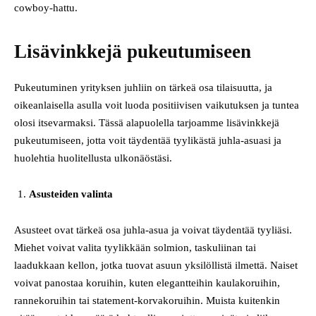
cowboy-hattu.
Lisävinkkejä pukeutumiseen
Pukeutuminen yrityksen juhliin on tärkeä osa tilaisuutta, ja
oikeanlaisella asulla voit luoda positiivisen vaikutuksen ja tuntea
olosi itsevarmaksi. Tässä alapuolella tarjoamme lisävinkkejä
pukeutumiseen, jotta voit täydentää tyylikästä juhla-asuasi ja
huolehtia huolitellusta ulkonäöstäsi.
Asusteiden valinta
Asusteet ovat tärkeä osa juhla-asua ja voivat täydentää tyyliäsi.
Miehet voivat valita tyylikkään solmion, taskuliinan tai
laadukkaan kellon, jotka tuovat asuun yksilöllistä ilmettä. Naiset
voivat panostaa koruihin, kuten elegantteihin kaulakoruihin,
rannekoruihin tai statement-korvakoruihin. Muista kuitenkin