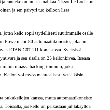
ä ja ranneke on mustaa nahkaa. Tissot Le Locle on
öinen ja sen päivyri tuo kelloon lisää
joten kello sopii täydellisesti suurimmalle osalle
sotin Powermatic 80 automaattikoneisto, joka on
uvan ETAN C07.111 koneistosta. Sveitsissä
ntivara ja sen sisällä on 23 kellonkiveä. Itsensä
uu muun muassa hacking-toiminto, joka
n. Kellon voi myös manuaalisesti vetää käsin
ta pukukellojen kanssa, mutta automaattikoneisto
. Toisaalta, jos kello on pelkästään juhlakäyttöä