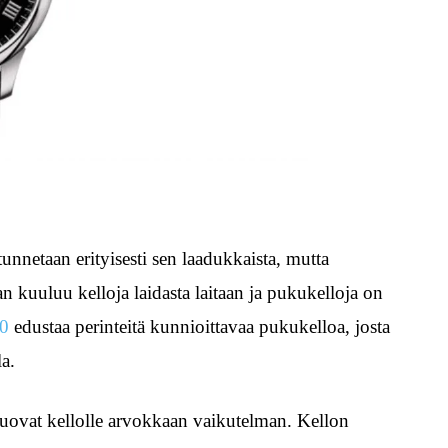
tunnetaan erityisesti sen laadukkaista, mutta
an kuuluu kelloja laidasta laitaan ja pukukelloja on
80
edustaa perinteitä kunnioittavaa pukukelloa, josta
la.
luovat kellolle arvokkaan vaikutelman. Kellon