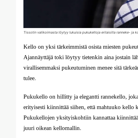
Tissotin valikoimasta löytyy lukuisia pukukelloja erilaisilla ranneke- ja 
Kello on yksi tärkeimmistä osista miesten pukeu
Ajannäyttäjä toki löytyy tietenkin aina jostain lä
virallisemmaksi pukeutuminen menee sitä tärkeäm
tulee.
Pukukello on hillitty ja elegantti rannekello, jok
erityisesti kiinnittää siihen, että mahtuuko kell
Pukukellojen yksityiskohtiin kannattaa kiinnittää
juuri oikean kellomallin.