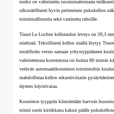
runko on valmistettu ruostumattomasta teräksest
ulkonäöllisesti hyvin perinteisen pukukellon näk
toiminnallisuutta sekä vastinetta rahoille.
Tissot Le Lochen kellotaulun leveys on 39,3 mm, 
miehistä. Teknillisesti kellon sisältä löytyy Tis
modifioitu versio samaan yritysryppääseen kuul
valmistetussa koneistossa on huima 80 tunnin käy
vetävän automaattikoneiston toimintoihin kuul
mahdollistaa kellon sekuntiviisarin pysäyttämise
täyteen käyntivaraa.
Koneiston tyyppiin kiinnitetään harvoin huomio
toimii usein kirsikkana kakun päälle pukukellossa