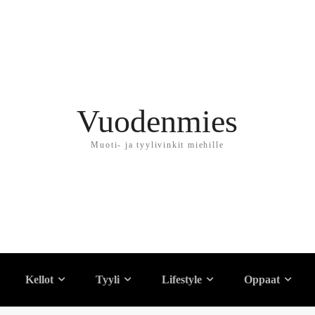
Vuodenmies
Muoti- ja tyylivinkit miehille
 600 eurolla
Kellot
Tyyli
Lifestyle
Oppaat