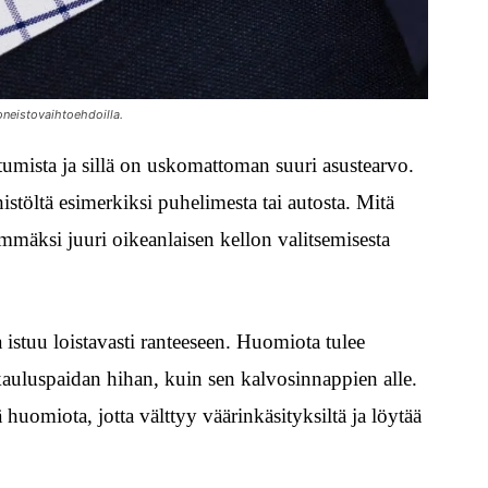
koneistovaihtoehdoilla.
tumista ja sillä on uskomattoman suuri asustearvo.
histöltä esimerkiksi puhelimesta tai autosta. Mitä
mäksi juuri oikeanlaisen kellon valitsemisesta
a istuu loistavasti ranteeseen. Huomiota tulee
o kauluspaidan hihan, kuin sen kalvosinnappien alle.
 huomiota, jotta välttyy väärinkäsityksiltä ja löytää