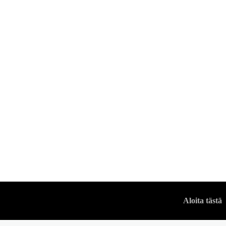
KELLOT
Miesten pukukello
VUODENMIES
Aloita tästä
-
12 MARRASKUUN, 2022