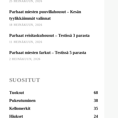
25 HEINÄKUUN, 2026
Parhaat miesten puuvillahousut – Kesän
tyylikkäimmät valinnat
18 HEINÄKUUN, 2026
Parhaat reisitaskuhousut – Testissä 3 parasta
11 HEINÄKUUN, 2026
Parhaat miesten farkut – Testissä 5 parasta
2 HEINÄKUUN, 2026
SUOSITUT
Tuoksut
68
Pukeutuminen
38
Kellomerkit
35
Hiukset
24