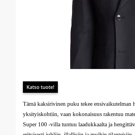
Katso tuote!
Tämä kaksirivinen puku tekee ensivaikutelman hill
yksityiskohtiin, vaan kokonaisuus rakentuu mater
Super 100 -villa tuntuu laadukkaalta ja hengittä
erityisesti juhliin, illallisiin ja muihin tilantei