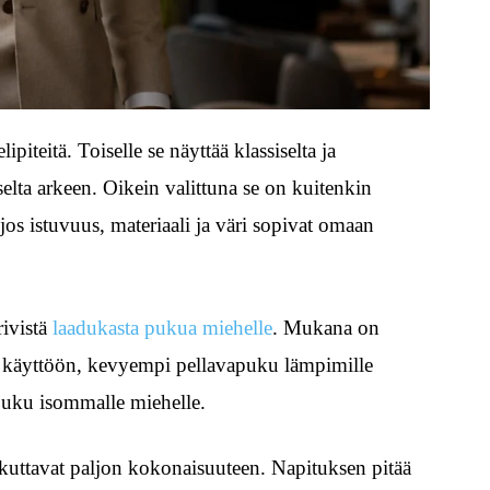
piteitä. Toiselle se näyttää klassiselta ja
selta arkeen. Oikein valittuna se on kuitenkin
jos istuvuus, materiaali ja väri sopivat omaan
rivistä
laadukasta pukua miehelle
. Mukana on
n käyttöön, kevyempi pellavapuku lämpimille
-puku isommalle miehelle.
ikuttavat paljon kokonaisuuteen. Napituksen pitää