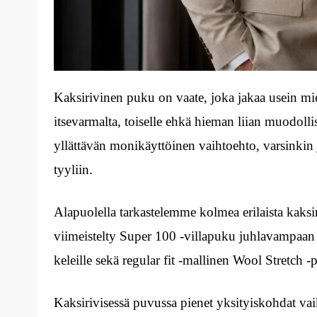
Kaksirivinen puku on vaate, joka jakaa usein mieli
itsevarmalta, toiselle ehkä hieman liian muodolli
yllättävän monikäyttöinen vaihtoehto, varsinkin 
tyyliin.
Alapuolella tarkastelemme kolmea erilaista kaksi
viimeistelty Super 100 -villapuku juhlavampaa
keleille sekä regular fit -mallinen Wool Stretch 
Kaksirivisessä puvussa pienet yksityiskohdat va