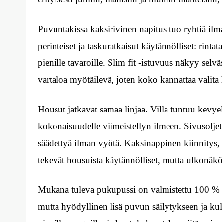
Puvuntakissa kaksirivinen napitus tuo ryhtiä ilm
perinteiset ja taskuratkaisut käytännölliset: rintat
pienille tavaroille. Slim fit -istuvuus näkyy selväs
vartaloa myötäilevä, joten koko kannattaa valita 
Housut jatkavat samaa linjaa. Villa tuntuu kevyel
kokonaisuudelle viimeistellyn ilmeen. Sivusoljet 
säädettyä ilman vyötä. Kaksinappinen kiinnitys, v
tekevät housuista käytännölliset, mutta ulkonäkö
Mukana tuleva pukupussi on valmistettu 100 % ki
mutta hyödyllinen lisä puvun säilytykseen ja kul