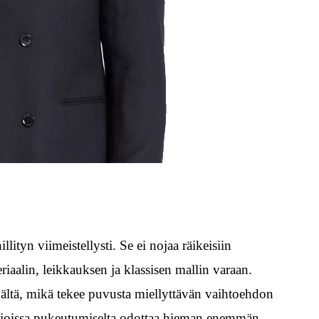
ityn viimeistellysti. Se ei nojaa räikeisiin
iaalin, leikkauksen ja klassisen mallin varaan.
vältä, mikä tekee puvusta miellyttävän vaihtoehdon
siin, joissa pukeutumiselta odottaa hieman enemmän.