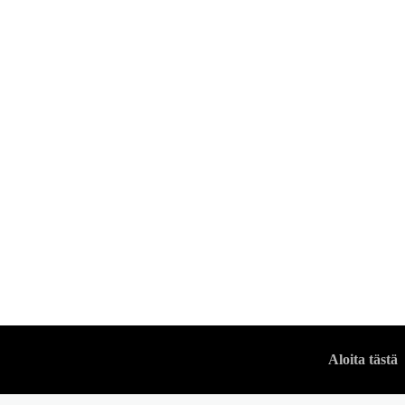
TYYLI
Paras kaksirivine
tyylikästä
VUODENMIES
Aloita tästä
-
11 KESÄKUUN, 2026