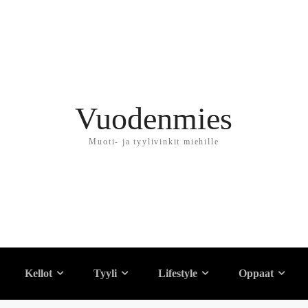
Vuodenmies
Muoti- ja tyylivinkit miehille
n puku miehelle – Esit
Kellot
Tyyli
Lifestyle
Oppaat