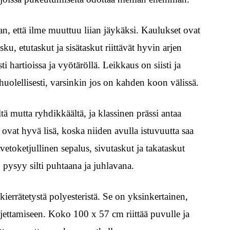
an, että ilme muuttuu liian jäykäksi. Kaulukset ovat
asku, etutaskut ja sisätaskut riittävät hyvin arjen
ti hartioissa ja vyötäröllä. Leikkaus on siisti ja
huolellisesti, varsinkin jos on kahden koon välissä.
tä mutta ryhdikkäältä, ja klassinen prässi antaa
ovat hyvä lisä, koska niiden avulla istuvuutta saa
etoketjullinen sepalus, sivutaskut ja takataskut
 pysyy silti puhtaana ja juhlavana.
errätetystä polyesteristä. Se on yksinkertainen,
jettamiseen. Koko 100 x 57 cm riittää puvulle ja