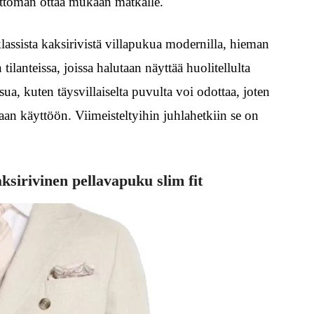
ivattoman ottaa mukaan matkalle.
lassista kaksirivistä villapukua modernilla, hieman
lanteissa, joissa halutaan näyttää huolitellulta
sua, kuten täysvillaiselta puvulta voi odottaa, joten
aan käyttöön. Viimeisteltyihin juhlahetkiin se on
ksirivinen pellavapuku slim fit