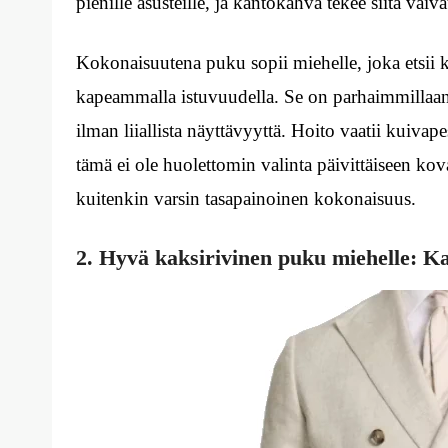
pienille asusteille, ja kantokahva tekee siitä va
Kokonaisuutena puku sopii miehelle, joka etsii k
kapeammalla istuvuudella. Se on parhaimmillaan ti
ilman liiallista näyttävyyttä. Hoito vaatii kuivape
tämä ei ole huolettomin valinta päivittäiseen kov
kuitenkin varsin tasapainoinen kokonaisuus.
2. Hyvä kaksirivinen puku miehelle: Ka