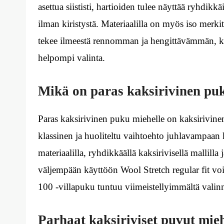
asettua siististi, hartioiden tulee näyttää ryhdikkä
ilman kiristystä. Materiaalilla on myös iso merkit
tekee ilmeestä rennomman ja hengittävämmän, kun 
helpompi valinta.
Mikä on paras kaksirivinen pu
Paras kaksirivinen puku miehelle on kaksirivinen
klassinen ja huoliteltu vaihtoehto juhlavampaan 
materiaalilla, ryhdikkäällä kaksirivisellä mallilla 
väljempään käyttöön Wool Stretch regular fit v
100 -villapuku tuntuu viimeistellyimmältä valinn
Parhaat kaksiriviset puvut mieh