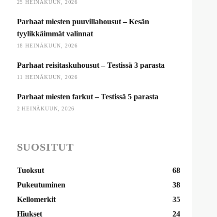
25 HEINÄKUUN, 2026
Parhaat miesten puuvillahousut – Kesän
tyylikkäimmät valinnat
18 HEINÄKUUN, 2026
Parhaat reisitaskuhousut – Testissä 3 parasta
11 HEINÄKUUN, 2026
Parhaat miesten farkut – Testissä 5 parasta
2 HEINÄKUUN, 2026
SUOSITUT
Tuoksut
68
Pukeutuminen
38
Kellomerkit
35
Hiukset
24