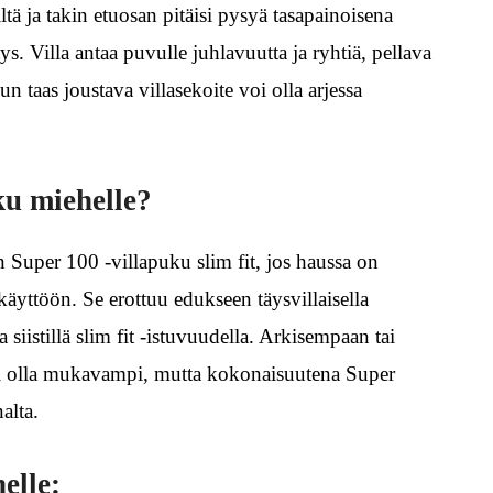
iltä ja takin etuosan pitäisi pysyä tasapainoisena
ys. Villa antaa puvulle juhlavuutta ja ryhtiä, pellava
taas joustava villasekoite voi olla arjessa
ku miehelle?
 Super 100 -villapuku slim fit, jos haussa on
käyttöön. Se erottuu edukseen täysvillaisella
ja siistillä slim fit -istuvuudella. Arkisempaan tai
oi olla mukavampi, mutta kokonaisuutena Super
alta.
elle: