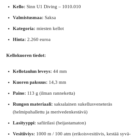
Kello:
Sinn U1 Diving – 1010.010
Valmistusmaa:
Saksa
Kategoria:
miesten kellot
Hinta:
2.260 euroa
Kellokuoren tiedot:
Kellotaulun leveys:
44 mm
Kuoren paksuus:
14,3 mm
Paino:
113 g (ilman ranneketta)
Rungon materiaali:
saksalainen sukellusveneteräs
(helmipuhallettu ja merivedenkestävä)
Lasityyppi:
safiirilasi (heijastamaton)
Vesitiiviys:
1000 m / 100 atm (erikoisvesitiivis, kestää syvä-