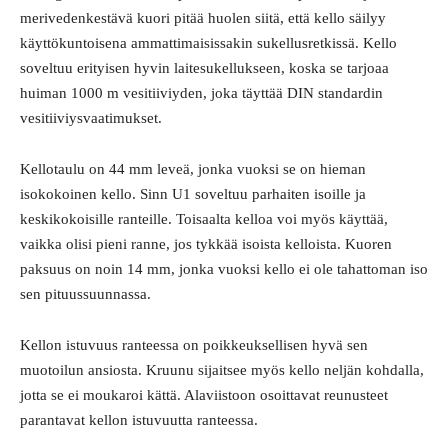
merivedenkestävä kuori pitää huolen siitä, että kello säilyy
käyttökuntoisena ammattimaisissakin sukellusretkissä. Kello
soveltuu erityisen hyvin laitesukellukseen, koska se tarjoaa
huiman 1000 m vesitiiviyden, joka täyttää DIN standardin
vesitiiviysvaatimukset.
Kellotaulu on 44 mm leveä, jonka vuoksi se on hieman
isokokoinen kello. Sinn U1 soveltuu parhaiten isoille ja
keskikokoisille ranteille. Toisaalta kelloa voi myös käyttää,
vaikka olisi pieni ranne, jos tykkää isoista kelloista. Kuoren
paksuus on noin 14 mm, jonka vuoksi kello ei ole tahattoman iso
sen pituussuunnassa.
Kellon istuvuus ranteessa on poikkeuksellisen hyvä sen
muotoilun ansiosta. Kruunu sijaitsee myös kello neljän kohdalla,
jotta se ei moukaroi kättä. Alaviistoon osoittavat reunusteet
parantavat kellon istuvuutta ranteessa.