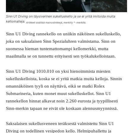
Sinn U1 Diving on täysiverinen sukelluskello ja se ei yritä imitoida muita
kellomalleja.
Artikkeli sisältää mainoslinkkejä, merkitty * -merkillä.
Sinn U1 Diving rannekello on uniikin näköinen sukelluskello,
joka on saksalaisen Sinn Spezialuhren valmistama. Sinn on
suomessa hieman tuntemattomampi kellomerkki, mutta
maailmalla se on tunnettu erityisesti sen työkalukelloistaan.
Sinn U1 Diving 1010.010 on yksi hienoimmista miesten
sukelluskelloista, koska se ei yritä matkia muita kelloja. Sinnin
omannäköinen tyyli on näyttävä, eikä se matki Rolex
Submarineria, kuten monet muut sukelluskellot. Sinn U1
rannekellon hinnat alkavat noin 2.260 eurosta ja tyypillisesti
Sinn-merkin tapaan ne eivät ole koskaan alennusmyynnissä.
Saksalaisen sukellusveneen teräksestä valmistettu Sinn U1
Diving on todellinen vesipedon kello. Helmipuhallettu ja