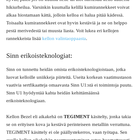
hikiurheilua. Varsinkin kuumalla kelillä kumirannekkeet voivat
alkaa hiostamaan kättä, jolloin kelloa ei halua pitää kädessä.
Toisaalta kumirannekkeet ovat hyvin kestäviä ja ne on helppo
pestä merivedestä tai muusta liasta. Voit lukea eri kellojen
rannekkeista lisää
kellon valintaoppaasta
.
Sinn erikoisteknologiat:
Sinn on tunnettu heidän omista erikoisteknologioistaan, jotka
luovat kelloille uniikkeja piirteitä. Useita korkean vaatimustason
vaativia sertfikaatteja omaavasta Sinn U1:stä ei toimintoja puutu.
Sinn U1 hyödyntää kahta heidän kehittämäänsä
erikoisteknologiaan.
Kellon Bezel eli aikakehä on
TEGIMENT
käsitelty, jonka takia
se on erityisen kova ja kestävä perinteiseen metalliin verrattuna.
TEGIMENT käsittely ei ole päällystekerros, vaan työtapa. Sen