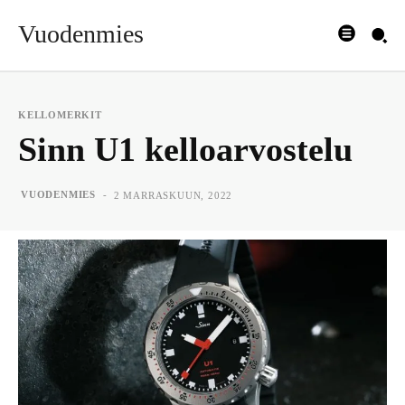
Vuodenmies
KELLOMERKIT
Sinn U1 kelloarvostelu
-
VUODENMIES
2 MARRASKUUN, 2022