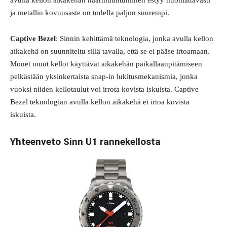
avulla kellon aikakehän naarmuuntuminen estyy huomattavasti
ja metallin kovuusaste on todella paljon suurempi.
Captive Bezel
: Sinnin kehittämä teknologia, jonka avulla kellon
aikakehä on suunniteltu sillä tavalla, että se ei pääse irtoamaan.
Monet muut kellot käyttävät aikakehän paikallaanpitämiseen
pelkästään yksinkertaista snap-in lukitusmekanismia, jonka
vuoksi niiden kellotaulut voi irrota kovista iskuista. Captive
Bezel teknologian avulla kellon aikakehä ei irtoa kovista
iskuista.
Yhteenveto Sinn U1 rannekellosta