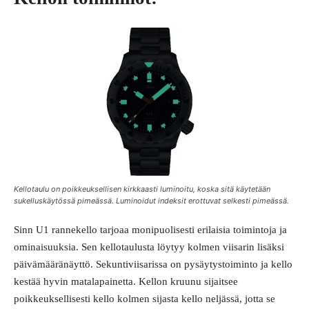
Kellotaulu on poikkeuksellisen kirkkaasti luminoitu, koska sitä käytetään
sukelluskäytössä pimeässä. Luminoidut indeksit erottuvat selkesti pimeässä.
Sinn U1 rannekello tarjoaa monipuolisesti erilaisia toimintoja ja
ominaisuuksia. Sen kellotaulusta löytyy kolmen viisarin lisäksi
päivämääränäyttö. Sekuntiviisarissa on pysäytystoiminto ja kello
kestää hyvin matalapainetta. Kellon kruunu sijaitsee
poikkeuksellisesti kello kolmen sijasta kello neljässä, jotta se