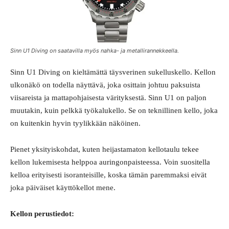
Sinn U1 Diving on saatavilla myös nahka- ja metallirannekkeella.
Sinn U1 Diving on kieltämättä täysverinen sukelluskello. Kellon
ulkonäkö on todella näyttävä, joka osittain johtuu paksuista
viisareista ja mattapohjaisesta värityksestä. Sinn U1 on paljon
muutakin, kuin pelkkä työkalukello. Se on teknillinen kello, joka
on kuitenkin hyvin tyylikkään näköinen.
Pienet yksityiskohdat, kuten heijastamaton kellotaulu tekee
kellon lukemisesta helppoa auringonpaisteessa. Voin suositella
kelloa erityisesti isoranteisille, koska tämän paremmaksi eivät
joka päiväiset käyttökellot mene.
Kellon perustiedot: