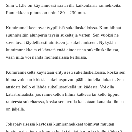
Sinn U1:lle on käytännössä saatavilla kaikenlaisia rannekkeita.
Rannekkeen pituus on noin 180 – 230 mm.
Kumirannekkeet ovat tyypillisiä sukelluskelloissa. Kumihihnat
suunniteltiin alunperin täysin sukeltajia varten. Sen vuoksi ne
soveltuvat täydellisesti uimiseen ja sukeltamiseen. Nykyään
kumirannekkeita ei käytetä enää ainoastaan sukelluskelloissa,
vaan niitä voi nähdä monenlaisssa kelloissa.
Kumiranneketta käytetään erityisesti sukelluskelloissa, koska sen
hihna voidaan kiristää sukelluspuvun päälle todella tiukasti. Sen
ansiosta kello ei lähde sukellusretkellä irti kädestä. Voi olla
katastrofaalista, jos rannekellon hihna katkeaa tai kello tippuu
ranteesta sukeltaessa, koska sen avulla katsotaan kauanko ilmaa
on jäljellä.
Jokapäiväisessä käytössä kumirannekkeet toimivat muuten
hyvin, paitsi jos on kuuma helle tai aiot harrastaa kello kädessä