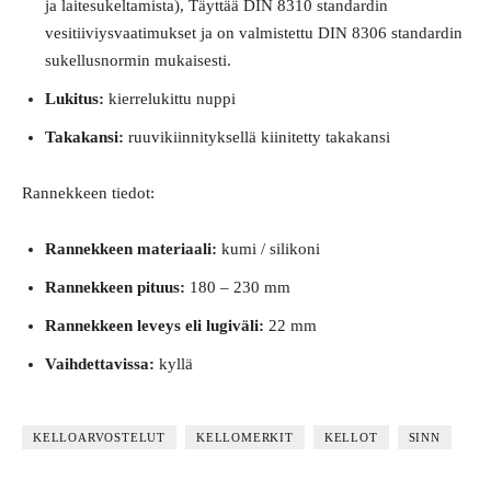
ja laitesukeltamista), Täyttää DIN 8310 standardin
vesitiiviysvaatimukset ja on valmistettu DIN 8306 standardin
sukellusnormin mukaisesti.
Lukitus:
kierrelukittu nuppi
Takakansi:
ruuvikiinnityksellä kiinitetty takakansi
Rannekkeen tiedot:
Rannekkeen materiaali:
kumi / silikoni
Rannekkeen pituus:
180 – 230 mm
Rannekkeen leveys eli lugiväli:
22 mm
Vaihdettavissa:
kyllä
KELLOARVOSTELUT
KELLOMERKIT
KELLOT
SINN