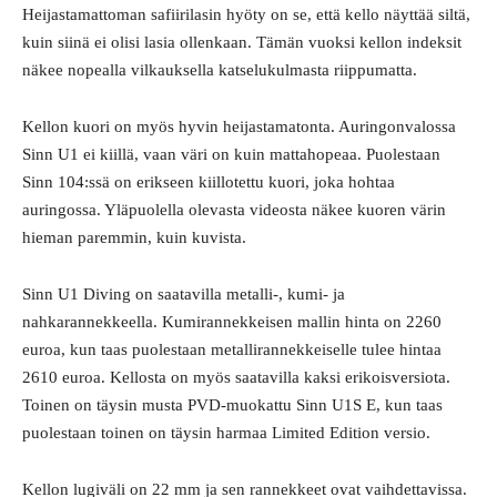
Heijastamattoman safiirilasin hyöty on se, että kello näyttää siltä,
kuin siinä ei olisi lasia ollenkaan. Tämän vuoksi kellon indeksit
näkee nopealla vilkauksella katselukulmasta riippumatta.
Kellon kuori on myös hyvin heijastamatonta. Auringonvalossa
Sinn U1 ei kiillä, vaan väri on kuin mattahopeaa. Puolestaan
Sinn 104:ssä on erikseen kiillotettu kuori, joka hohtaa
auringossa. Yläpuolella olevasta videosta näkee kuoren värin
hieman paremmin, kuin kuvista.
Sinn U1 Diving on saatavilla metalli-, kumi- ja
nahkarannekkeella. Kumirannekkeisen mallin hinta on 2260
euroa, kun taas puolestaan metallirannekkeiselle tulee hintaa
2610 euroa. Kellosta on myös saatavilla kaksi erikoisversiota.
Toinen on täysin musta PVD-muokattu Sinn U1S E, kun taas
puolestaan toinen on täysin harmaa Limited Edition versio.
Kellon lugiväli on 22 mm ja sen rannekkeet ovat vaihdettavissa.