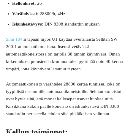
Kellonkivet:
26
Värähdykset:
28800/h, 4Hz
Iskunkestävyys:
DIN 8308 standardin mukaan
Sinn 104
:n tapaan myös U1 käyttää Sveitsiläistä Sellitan SW
200-1 automaattikoneistoa. Itsensä vetävässä
automaattikoneistossa on tarjolla 38 tunnin käyntivara. Oman
kokemuksen perusteella kruunua tulee pyörittää noin 40 kertaa
ympäri, jotta käyntivara latautuu täyteen.
Automaattikoneisto värähtelee 28800 kertaa tunnissa, joka on
tyypillistä useimmille automaattikoneistoille. Sellitan koneistot
ovat hyviä siitä, että monet kellosepät osavat huoltaa niitä.
Kirsikkana kakun päälle koneisto on iskunkestävä DIN 8308
standardin perusteella tehden siitä pitkäikäisen valinnan.
Kellon toiminnot: