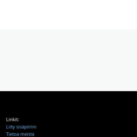
Linkit:
Liity sisäpiiriin
Tietoa meistä