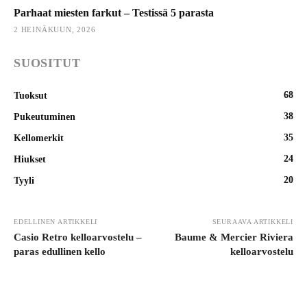
Parhaat miesten farkut – Testissä 5 parasta
2 HEINÄKUUN, 2026
SUOSITUT
68
Tuoksut
38
Pukeutuminen
35
Kellomerkit
24
Hiukset
20
Tyyli
EDELLINEN ARTIKKELI
SEURAAVA ARTIKKELI
Casio Retro kelloarvostelu –
Baume & Mercier Riviera
paras edullinen kello
kelloarvostelu