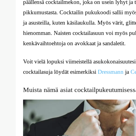
päällensä cocktailmekon, joka on usein lyhyt ja
pikkumustasta. Cocktailin pukukoodi sallii myös
ja asusteilla, kuten käsilaukulla. Myös värit, glit
hienomman. Naisten cocktailasuun voi myös puk
kenkävaihtoehtoja on avokkaat ja sandaletit.
Voit vielä lopuksi viimeistellä asukokonaisuutes
cocktailasuja löydät esimerkiksi
Dressmann
ja
Ce
Muista nämä asiat cocktailpukeutumisess