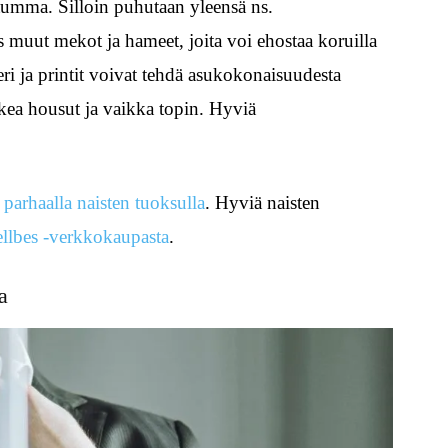
 tumma. Silloin puhutaan yleensä ns.
 muut mekot ja hameet, joita voi ehostaa koruilla
teri ja printit voivat tehdä asukokonaisuudesta
ea housut ja vaikka topin. Hyviä
i
parhaalla naisten tuoksulla
. Hyviä naisten
llbes -verkkokaupasta
.
a