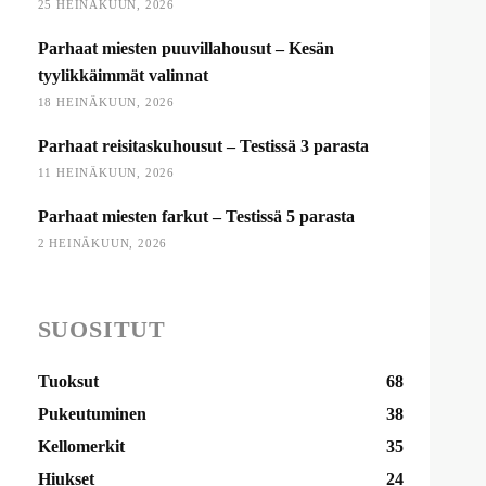
25 HEINÄKUUN, 2026
Parhaat miesten puuvillahousut – Kesän
tyylikkäimmät valinnat
18 HEINÄKUUN, 2026
Parhaat reisitaskuhousut – Testissä 3 parasta
11 HEINÄKUUN, 2026
Parhaat miesten farkut – Testissä 5 parasta
2 HEINÄKUUN, 2026
SUOSITUT
Tuoksut
68
Pukeutuminen
38
Kellomerkit
35
Hiukset
24