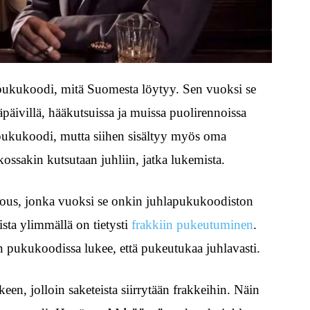
n pukukoodi, mitä Suomesta löytyy. Sen vuoksi se
päivillä, hääkutsuissa ja muissa puolirennoissa
pukukoodi, mutta siihen sisältyy myös oma
tkossakin kutsutaan juhliin, jatka lukemista.
entous, jonka vuoksi se onkin juhlapukukoodiston
sta ylimmällä on tietysti
frakkiin pukeutuminen
.
n pukukoodissa lukee, että pukeutukaa juhlavasti.
keen, jolloin saketeista siirrytään frakkeihin. Näin