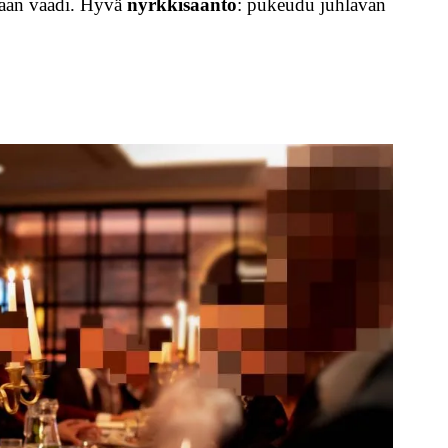
nkaan vaadi. Hyvä
nyrkkisääntö
: pukeudu juhlavan