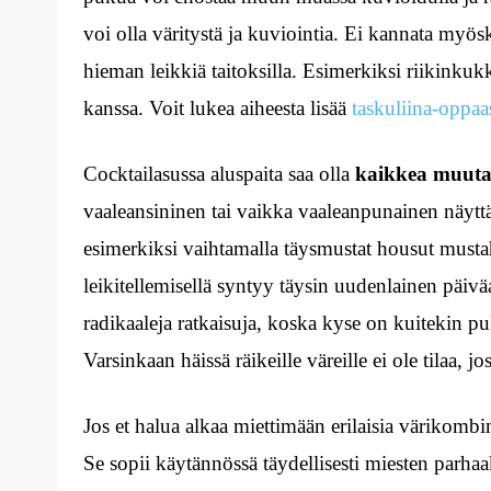
voi olla väritystä ja kuviointia. Ei kannata myö
hieman leikkiä taitoksilla. Esimerkiksi riikinkuk
kanssa. Voit lukea aiheesta lisää
taskuliina-oppaa
Cocktailasussa aluspaita saa olla
kaikkea muuta
vaaleansininen tai vaikka vaaleanpunainen näyt
esimerkiksi vaihtamalla täysmustat housut musta
leikitellemisellä syntyy täysin uudenlainen päivä
radikaaleja ratkaisuja, koska kyse on kuitekin pu
Varsinkaan häissä räikeille väreille ei ole tilaa, j
Jos et halua alkaa miettimään erilaisia värikombi
Se sopii käytännössä täydellisesti miesten parhaa