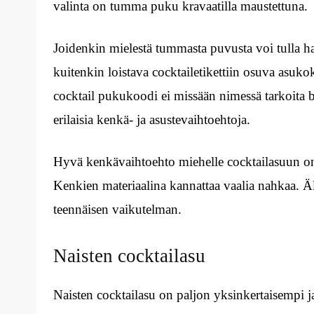
valinta on tumma puku kravaatilla maustettuna.
Joidenkin mielestä tummasta puvusta voi tulla h
kuitenkin loistava cocktailetikettiin osuva asuko
cocktail pukukoodi ei missään nimessä tarkoita bl
erilaisia kenkä- ja asustevaihtoehtoja.
Hyvä kenkävaihtoehto miehelle cocktailasuun on 
Kenkien materiaalina kannattaa vaalia nahkaa. Älä
teennäisen vaikutelman.
Naisten cocktailasu
Naisten cocktailasu on paljon yksinkertaisempi j