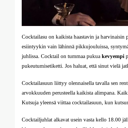
Cocktailasu on kaikista haastavin ja harvinaisi
esiintyykin vain lähinnä pikkujouluissa, syntymä
juhlissa. Cocktail on tummaa pukua
kevyempi
pukeutumisetiketti. Jos haluat, että sinut vielä ja
Cocktailasuun liittyy olennaisella tavalla sen r
arvokkuuden perusteella kaikista alimpana. Kaiki
Kutsuja yleensä viittaa cocktailasuun, kun kutsu
Cocktailjuhlat alkavat usein vasta kello 18.00 jäl