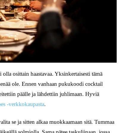
olla osittain haastavaa. Yksinkertaisesti tämä
 enää ole. Ennen vanhaan pukukoodi cocktail
itettiin päälle ja lähdettiin juhlimaan. Hyviä
bes -verkkokaupasta
.
valita se ja sitten alkaa muokkaamaan sitä. Tummaa
keällä solmiolla. Sama pätee taskuliinaan, jossa