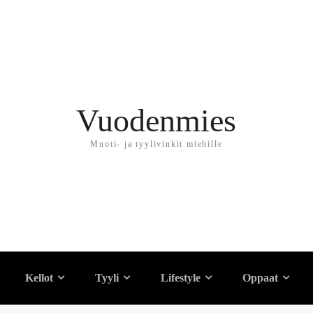
Vuodenmies
Muoti- ja tyylivinkit miehille
di
Kellot
Tyyli
Lifestyle
Oppaat