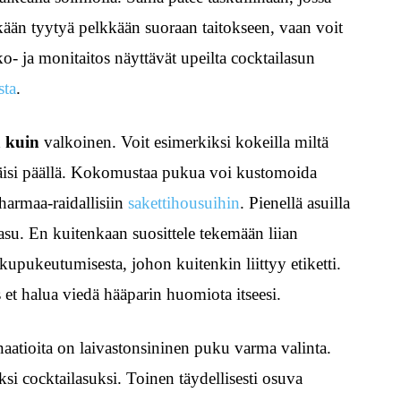
skään tyytyä pelkkään suoraan taitokseen, vaan voit
ko- ja monitaitos näyttävät upeilta cocktailasun
sta
.
 kuin
valkoinen. Voit esimerkiksi kokeilla miltä
täisi päällä. Kokomustaa pukua voi kustomoida
harmaa-raidallisiin
sakettihousuihin
. Pienellä asuilla
asu. En kuitenkaan suosittele tekemään liian
kupukeutumisesta, johon kuitenkin liittyy etiketti.
os et halua viedä hääparin huomiota itseesi.
naatioita on laivastonsininen puku varma valinta.
ksi cocktailasuksi. Toinen täydellisesti osuva