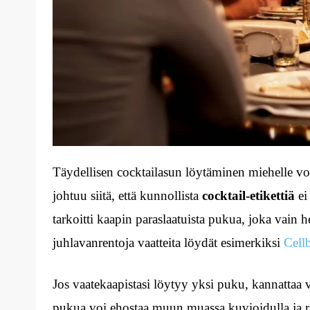
Täydellisen cocktailasun löytäminen miehelle voi 
johtuu siitä, että kunnollista
cocktail-etikettiä
ei
tarkoitti kaapin paraslaatuista pukua, joka vain he
juhlavanrentoja vaatteita löydät esimerkiksi
Cell
Jos vaatekaapistasi löytyy yksi puku, kannattaa 
pukua voi ehostaa muun muassa kuvioidulla ja räi