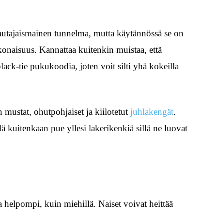
autajaismainen tunnelma, mutta käytännössä se on
konaisuus. Kannattaa kuitenkin muistaa, että
ack-tie pukukoodia, joten voit silti yhä kokeilla
mustat, ohutpohjaiset ja kiilotetut
juhlakengät
.
 kuitenkaan pue yllesi lakerikenkiä sillä ne luovat
a helpompi, kuin miehillä. Naiset voivat heittää