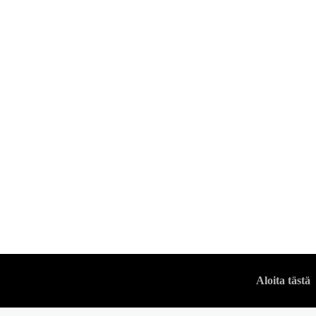
PUKEUTUMINEN
Cocktail pukukoo
VUODENMIES
Aloita tästä
-
19 LOKAKUUN, 2022