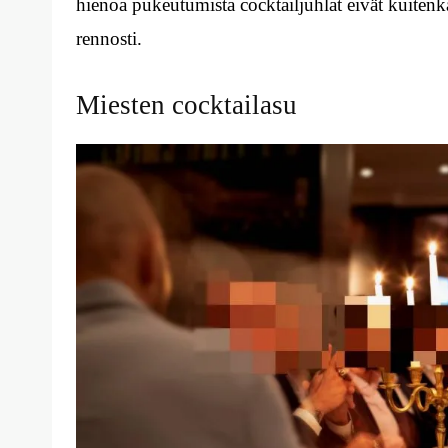
hienoa pukeutumista cocktailjuhlat eivät kuite
rennosti.
Miesten cocktailasu